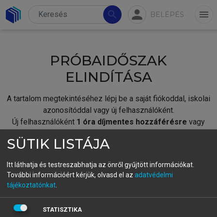
person
search
menu
BELÉPÉS
PRÓBAIDŐSZAK
ELINDÍTÁSA
A tartalom megtekintéséhez lépj be a saját fiókoddal, iskolai
azonosítóddal vagy új felhasználóként.
Új felhasználóként
1 óra díjmentes hozzáférésre
vagy
jogosult.
SÜTIK LISTÁJA
A próbaidőszak elindításához,
jelentkezz
be meglévő
fiókoddal,
vagy hozz létre új fiókot.
Itt láthatja és testreszabhatja az önről gyűjtött információkat.
További információért kérjük, olvasd el az
adatvédelmi
A regisztráció után a
próbaidőszak
automatikusan
elindul.
tájékoztatónkat
.
BELÉPÉS SAJÁT FIÓKKAL
STATISZTIKA