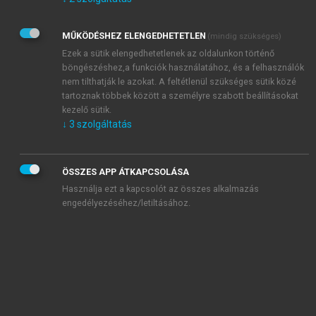
Kérek értesítést az Akadémiai Kiadó Zrt. újdonságairól,
akcióiról.
MŰKÖDÉSHEZ ELENGEDHETETLEN
(mindig szükséges)
Az
Adatkezelési tájékoztatóban
foglaltakat tudomásul
veszem és elfogadom.
Ezek a sütik elengedhetetlenek az oldalunkon történő
Az
Általános vásárlási feltételeket
, valamint a
szotar.net
és a
böngészéshez,a funkciók használatához, és a felhasználók
mersz.hu
oldalak licencszerződéseiben foglaltakat
nem tilthatják le azokat. A feltétlenül szükséges sütik közé
tudomásul veszem és elfogadom.
tartoznak többek között a személyre szabott beállításokat
kezelő sütik.
↓
3
szolgáltatás
KIPRÓBÁLOM
ÖSSZES APP ÁTKAPCSOLÁSA
Használja ezt a kapcsolót az összes alkalmazás
engedélyezéséhez/letiltásához.
MIÉRT ÉRDEMES A MERSZ ONLINE
OKOSKÖNYVTÁRAT HASZNÁLNI?