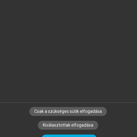
Jelöld meg a számodra fontos részeket, és
készíts
saját
jegyzeteket!
Egyéni előfizetéssel további
MeRSZ+ funkciókat
és
tartalmakat is elérhetsz.
Csak a szükséges sütik elfogadása
SZERZŐKNEK
CÉGEKNEK
KÖNYVTÁROSOKNAK
Kiválasztottak elfogadása
SZERKESZTÉSI ÉS LEKTORÁLÁSI ALAPELVEK