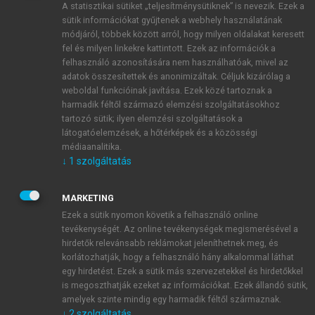
A statisztikai sütiket „teljesítménysütiknek” is nevezik. Ezek a
sütik információkat gyűjtenek a webhely használatának
módjáról, többek között arról, hogy milyen oldalakat keresett
ÚJ FIÓK LÉTREHOZÁSA
fel és milyen linkekre kattintott. Ezek az információk a
1 óra díjmentes hozzáférés
felhasználó azonosítására nem használhatóak, mivel az
adatok összesítettek és anonimizáltak. Céljuk kizárólag a
weboldal funkcióinak javítása. Ezek közé tartoznak a
E-MAIL-CÍM
harmadik féltől származó elemzési szolgáltatásokhoz
tartozó sütik; ilyen elemzési szolgáltatások a
látogatóelemzések, a hőtérképek és a közösségi
NÉV
médiaanalitika.
↓
1
szolgáltatás
JELSZÓ
MARKETING
Ezek a sütik nyomon követik a felhasználó online
tevékenységét. Az online tevékenységek megismerésével a
JELSZÓ ÚJRA
hirdetők relevánsabb reklámokat jeleníthetnek meg, és
korlátozhatják, hogy a felhasználó hány alkalommal láthat
egy hirdetést. Ezek a sütik más szervezetekkel és hirdetőkkel
is megoszthatják ezeket az információkat. Ezek állandó sütik,
Kérek értesítést a MeRSZ újdonságairól, akcióiról.
amelyek szinte mindig egy harmadik féltől származnak.
↓
2
szolgáltatás