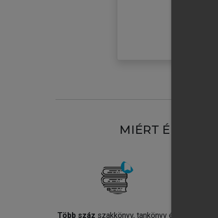
MIÉRT ÉRDEME
Több száz
szakkönyv, tankönyv és
Jel