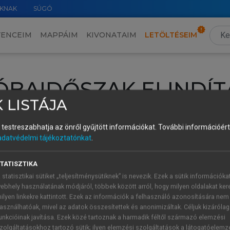
KNAK
SÚGÓ
VENCEIM
MAPPÁIM
KIVONATAIM
LETÖLTÉSEIM
ÓBAIDŐSZAK ELINDÍT
 LISTÁJA
intéséhez lépj be a saját fiókoddal, iskolai azonosítóddal vagy ú
és testreszabhatja az önről gyűjtött információkat.
További információért 
Új felhasználóként
1 óra díjmentes hozzáférésre
vagy jogosult
adatvédelmi tájékoztatónkat
.
k elindításához,
jelentkezz
be meglévő fiókoddal,
vagy hozz lé
A regisztráció után a
próbaidőszak
automatikusan
elindul.
TATISZTIKA
 statisztikai sütiket „teljesítménysütiknek” is nevezik. Ezek a sütik információka
ebhely használatának módjáról, többek között arról, hogy milyen oldalakat kere
ilyen linkekre kattintott. Ezek az információk a felhasználó azonosítására nem
ÚJ FIÓK 
ÁT FIÓKKAL
asználhatóak, mivel az adatok összesítettek és anonimizáltak. Céljuk kizáróla
1 óra díjme
unkcióinak javítása. Ezek közé tartoznak a harmadik féltől származó elemzési
zolgáltatásokhoz tartozó sütik; ilyen elemzési szolgáltatások a látogatóelemz