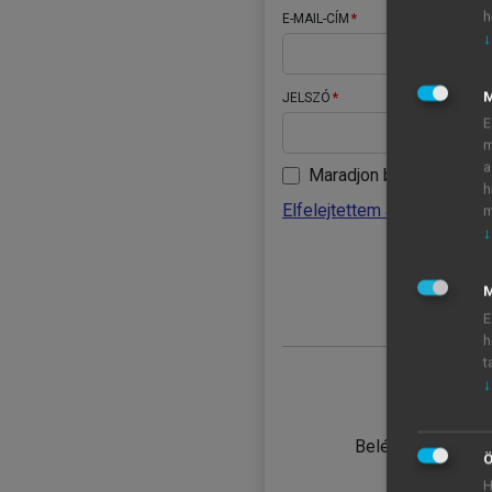
h
E-MAIL-CÍM
↓
JELSZÓ
E
m
a
Maradjon belépve
h
Elfelejtettem a jelszavamat
m
↓
BELÉ
M
E
h
t
↓
TANULÓ
Belépés intézmén
Ö
H