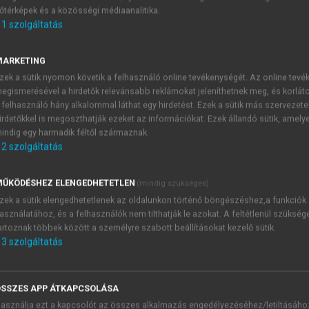
őtérképek és a közösségi médiaanalitika.
E-MAIL-CÍM
1
szolgáltatás
MARKETING
NÉV
zek a sütik nyomon követik a felhasználó online tevékenységét. Az online tev
egismerésével a hirdetők relevánsabb reklámokat jeleníthetnek meg, és korlát
 felhasználó hány alkalommal láthat egy hirdetést. Ezek a sütik más szervezete
JELSZÓ
irdetőkkel is megoszthatják ezeket az információkat. Ezek állandó sütik, amely
indig egy harmadik féltől származnak.
2
szolgáltatás
JELSZÓ ÚJRA
PÉS
ŰKÖDÉSHEZ ELENGEDHETETLEN
(mindig szükséges)
zek a sütik elengedhetetlenek az oldalunkon történő böngészéshez,a funkciók
asználatához, és a felhasználók nem tilthatják le azokat. A feltétlenül szükség
Kérek értesítést a MeRSZ új
artoznak többek között a személyre szabott beállításokat kezelő sütik.
Kérek értesítést az Akadémi
3
szolgáltatás
akcióiról.
 VAGY?
Az
Adatkezelési tájékozta
yi azonosítóval
veszem és elfogadom.
SSZES APP ÁTKAPCSOLÁSA
Az
Általános vásárlási felt
asználja ezt a kapcsolót az összes alkalmazás engedélyezéséhez/letiltásáho