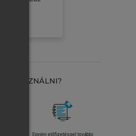
erződéseiben foglaltakat
ogadom.
ÓBÁLOM
AT HASZNÁLNI?
ntos
Egyéni előfizetéssel további