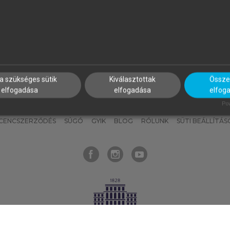
nyokat, hogy bármikor azonnal
részeket, és
készíts
saj
hozzájuk férhess!
jegyzeteket!
a szükséges sütik
Kiválasztottak
Összes
elfogadása
elfogadása
elfog
KNAK
SZERKESZTÉSI ÉS LEKTORÁLÁSI ALAPELVEK
MI – ÁLTALÁNOS
Pow
ICENCSZERZŐDÉS
SÚGÓ
GYIK
BLOG
RÓLUNK
SÜTI BEÁLLÍTÁS