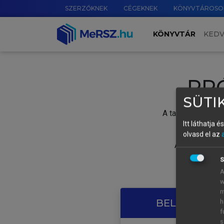
SZERZŐKNEK
CÉGEKNEK
KÖNYVTÁROSO
KÖNYVTÁR
KED
PR
SÜTIK
A tartalom megtek
Itt láthatja 
olvasd el az
A próbaidősza
S
A
w
m
BELÉPÉS SAJ
h
f
s