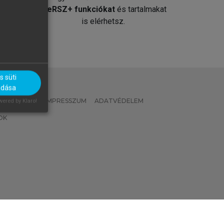
át
MeRSZ+ funkciókat
és tartalmakat
is elérhetsz.
 süti
adása
 IRÁNYELVEK
IMPRESSZUM
ADATVÉDELEM
ered by Klaro!
OK