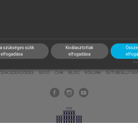
nyokat, hogy bármikor azonnal
részeket, és
készíts
saj
hozzájuk férhess!
jegyzeteket!
a szükséges sütik
Kiválasztottak
Összes
elfogadása
elfogadása
elfog
KNAK
SZERKESZTÉSI ÉS LEKTORÁLÁSI ALAPELVEK
MI – ÁLTALÁNOS
Pow
ICENCSZERZŐDÉS
SÚGÓ
GYIK
BLOG
RÓLUNK
SÜTI BEÁLLÍTÁS