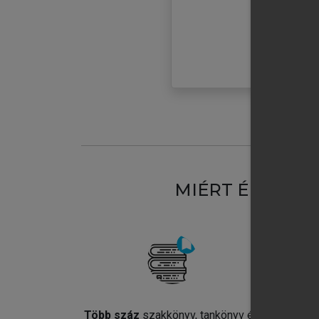
MIÉRT ÉRDEME
Több száz
szakkönyv, tankönyv és
Jel