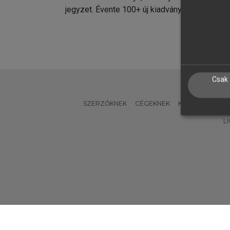
jegyzet. Évente 100+ új kiadvány.
kiadvá
Csak 
SZERZŐKNEK
CÉGEKNEK
KÖNYVTÁROSO
L
Verzió: 2.7.2