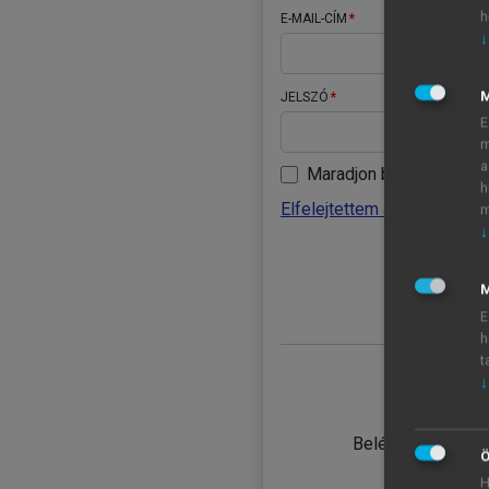
h
E-MAIL-CÍM
↓
JELSZÓ
E
m
a
Maradjon belépve
h
Elfelejtettem a jelszavamat
m
↓
BELÉ
M
E
h
t
↓
TANULÓ
Belépés intézmén
Ö
H