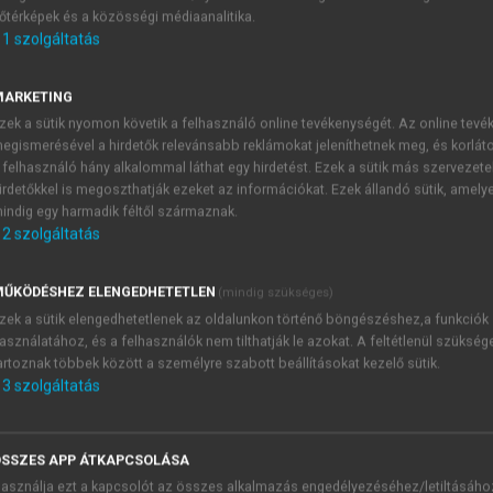
őtérképek és a közösségi médiaanalitika.
E-MAIL-CÍM
1
szolgáltatás
MARKETING
NÉV
zek a sütik nyomon követik a felhasználó online tevékenységét. Az online tev
egismerésével a hirdetők relevánsabb reklámokat jeleníthetnek meg, és korlát
 felhasználó hány alkalommal láthat egy hirdetést. Ezek a sütik más szervezete
JELSZÓ
irdetőkkel is megoszthatják ezeket az információkat. Ezek állandó sütik, amely
indig egy harmadik féltől származnak.
2
szolgáltatás
JELSZÓ ÚJRA
PÉS
ŰKÖDÉSHEZ ELENGEDHETETLEN
(mindig szükséges)
zek a sütik elengedhetetlenek az oldalunkon történő böngészéshez,a funkciók
asználatához, és a felhasználók nem tilthatják le azokat. A feltétlenül szükség
Kérek értesítést a MeRSZ új
artoznak többek között a személyre szabott beállításokat kezelő sütik.
Kérek értesítést az Akadémi
3
szolgáltatás
akcióiról.
 VAGY?
Az
Adatkezelési tájékozta
yi azonosítóval
veszem és elfogadom.
SSZES APP ÁTKAPCSOLÁSA
Az
Általános vásárlási felt
asználja ezt a kapcsolót az összes alkalmazás engedélyezéséhez/letiltásáho