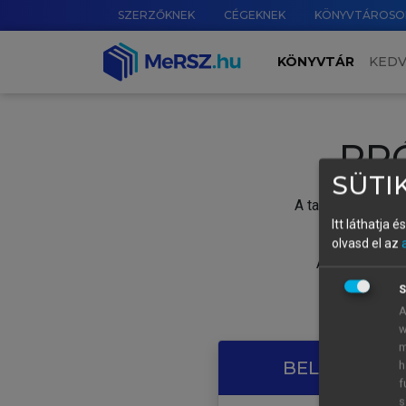
SZERZŐKNEK
CÉGEKNEK
KÖNYVTÁROSO
KÖNYVTÁR
KED
PR
SÜTIK
A tartalom megtek
Itt láthatja 
olvasd el az
A próbaidősza
S
A
w
m
BELÉPÉS SAJ
h
f
s