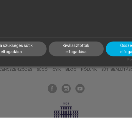
nyokat, hogy bármikor azonnal
részeket, és
készíts
saj
hozzájuk férhess!
jegyzeteket!
a szükséges sütik
Kiválasztottak
Összes
elfogadása
elfogadása
elfog
KNAK
SZERKESZTÉSI ÉS LEKTORÁLÁSI ALAPELVEK
MI – ÁLTALÁNOS
Pow
ICENCSZERZŐDÉS
SÚGÓ
GYIK
BLOG
RÓLUNK
SÜTI BEÁLLÍTÁS