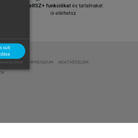
át
MeRSZ+ funkciókat
és tartalmakat
is elérhetsz.
 süti
adása
 IRÁNYELVEK
IMPRESSZUM
ADATVÉDELEM
ered by Klaro!
OK