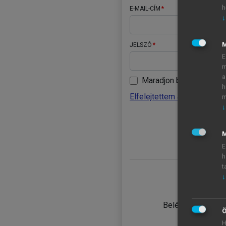
h
E-MAIL-CÍM
↓
JELSZÓ
E
m
a
Maradjon belépve
h
Elfelejtettem a jelszavamat
m
↓
BELÉ
M
E
h
t
↓
TANULÓ
Belépés intézmén
Ö
H