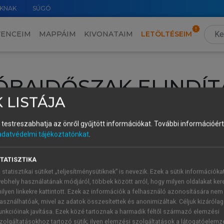
KNAK
SÚGÓ
VENCEIM
MAPPÁIM
KIVONATAIM
LETÖLTÉSEIM
ÓBAIDŐSZAK ELINDÍT
 LISTÁJA
intéséhez lépj be a saját fiókoddal, iskolai azonosítóddal vagy ú
és testreszabhatja az önről gyűjtött információkat.
További információért 
Új felhasználóként
1 óra díjmentes hozzáférésre
vagy jogosult
adatvédelmi tájékoztatónkat
.
k elindításához,
jelentkezz
be meglévő fiókoddal,
vagy hozz lé
A regisztráció után a
próbaidőszak
automatikusan
elindul.
TATISZTIKA
 statisztikai sütiket „teljesítménysütiknek” is nevezik. Ezek a sütik információka
ebhely használatának módjáról, többek között arról, hogy milyen oldalakat kere
ilyen linkekre kattintott. Ezek az információk a felhasználó azonosítására nem
ÚJ FIÓK 
ÁT FIÓKKAL
asználhatóak, mivel az adatok összesítettek és anonimizáltak. Céljuk kizáróla
1 óra díjme
unkcióinak javítása. Ezek közé tartoznak a harmadik féltől származó elemzési
zolgáltatásokhoz tartozó sütik; ilyen elemzési szolgáltatások a látogatóelemz