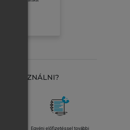
erződéseiben foglaltakat
ogadom.
ÓBÁLOM
AT HASZNÁLNI?
ntos
Egyéni előfizetéssel további