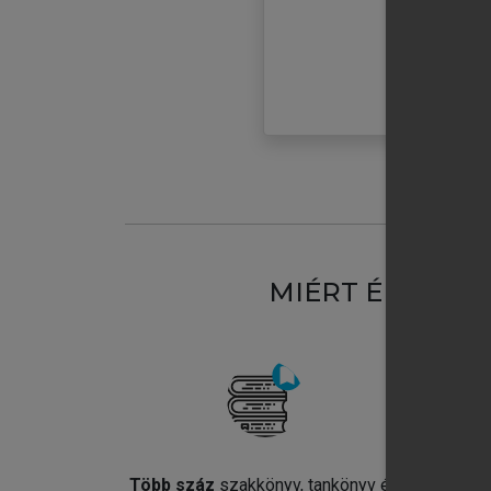
MIÉRT ÉRDEME
Több száz
szakkönyv, tankönyv és
Jel