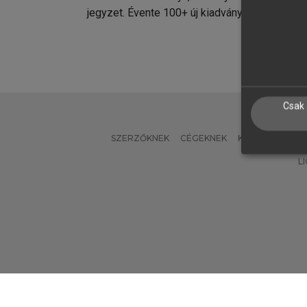
jegyzet. Évente 100+ új kiadvány.
kiadvá
Csak 
SZERZŐKNEK
CÉGEKNEK
KÖNYVTÁROSO
L
Verzió: 2.7.2