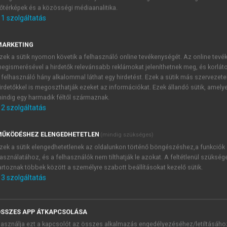
őtérképek és a közösségi médiaanalitika.
E-MAIL-CÍM
1
szolgáltatás
MARKETING
NÉV
zek a sütik nyomon követik a felhasználó online tevékenységét. Az online tev
egismerésével a hirdetők relevánsabb reklámokat jeleníthetnek meg, és korlát
 felhasználó hány alkalommal láthat egy hirdetést. Ezek a sütik más szervezete
JELSZÓ
irdetőkkel is megoszthatják ezeket az információkat. Ezek állandó sütik, amely
indig egy harmadik féltől származnak.
2
szolgáltatás
JELSZÓ ÚJRA
PÉS
ŰKÖDÉSHEZ ELENGEDHETETLEN
(mindig szükséges)
zek a sütik elengedhetetlenek az oldalunkon történő böngészéshez,a funkciók
asználatához, és a felhasználók nem tilthatják le azokat. A feltétlenül szükség
Kérek értesítést a MeRSZ új
artoznak többek között a személyre szabott beállításokat kezelő sütik.
Kérek értesítést az Akadémi
3
szolgáltatás
akcióiról.
 VAGY?
Az
Adatkezelési tájékozta
yi azonosítóval
veszem és elfogadom.
SSZES APP ÁTKAPCSOLÁSA
Az
Általános vásárlási felt
asználja ezt a kapcsolót az összes alkalmazás engedélyezéséhez/letiltásáho