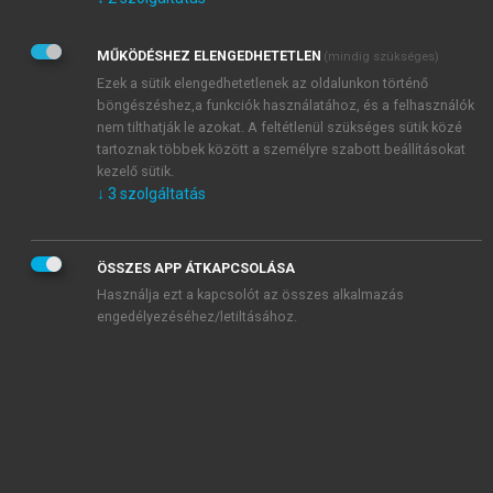
Kérek értesítést az Akadémiai Kiadó Zrt. újdonságairól,
akcióiról.
MŰKÖDÉSHEZ ELENGEDHETETLEN
(mindig szükséges)
Az
Adatkezelési tájékoztatóban
foglaltakat tudomásul
veszem és elfogadom.
Ezek a sütik elengedhetetlenek az oldalunkon történő
Az
Általános vásárlási feltételeket
, valamint a
szotar.net
és a
böngészéshez,a funkciók használatához, és a felhasználók
mersz.hu
oldalak licencszerződéseiben foglaltakat
nem tilthatják le azokat. A feltétlenül szükséges sütik közé
tudomásul veszem és elfogadom.
tartoznak többek között a személyre szabott beállításokat
kezelő sütik.
↓
3
szolgáltatás
KIPRÓBÁLOM
ÖSSZES APP ÁTKAPCSOLÁSA
Használja ezt a kapcsolót az összes alkalmazás
engedélyezéséhez/letiltásához.
MIÉRT ÉRDEMES A MERSZ ONLINE
OKOSKÖNYVTÁRAT HASZNÁLNI?