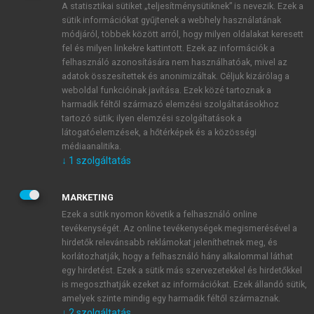
A statisztikai sütiket „teljesítménysütiknek” is nevezik. Ezek a
sütik információkat gyűjtenek a webhely használatának
módjáról, többek között arról, hogy milyen oldalakat keresett
ÚJ FIÓK LÉTREHOZÁSA
fel és milyen linkekre kattintott. Ezek az információk a
1 óra díjmentes hozzáférés
felhasználó azonosítására nem használhatóak, mivel az
adatok összesítettek és anonimizáltak. Céljuk kizárólag a
weboldal funkcióinak javítása. Ezek közé tartoznak a
E-MAIL-CÍM
harmadik féltől származó elemzési szolgáltatásokhoz
tartozó sütik; ilyen elemzési szolgáltatások a
látogatóelemzések, a hőtérképek és a közösségi
NÉV
médiaanalitika.
↓
1
szolgáltatás
JELSZÓ
MARKETING
Ezek a sütik nyomon követik a felhasználó online
tevékenységét. Az online tevékenységek megismerésével a
JELSZÓ ÚJRA
hirdetők relevánsabb reklámokat jeleníthetnek meg, és
korlátozhatják, hogy a felhasználó hány alkalommal láthat
egy hirdetést. Ezek a sütik más szervezetekkel és hirdetőkkel
is megoszthatják ezeket az információkat. Ezek állandó sütik,
Kérek értesítést a MeRSZ újdonságairól, akcióiról.
amelyek szinte mindig egy harmadik féltől származnak.
↓
2
szolgáltatás