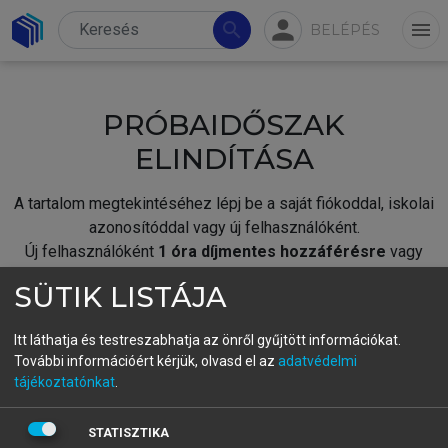
person
search
menu
BELÉPÉS
PRÓBAIDŐSZAK
ELINDÍTÁSA
A tartalom megtekintéséhez lépj be a saját fiókoddal, iskolai
azonosítóddal vagy új felhasználóként.
Új felhasználóként
1 óra díjmentes hozzáférésre
vagy
jogosult.
SÜTIK LISTÁJA
A próbaidőszak elindításához,
jelentkezz
be meglévő
fiókoddal,
vagy hozz létre új fiókot.
Itt láthatja és testreszabhatja az önről gyűjtött információkat.
További információért kérjük, olvasd el az
adatvédelmi
A regisztráció után a
próbaidőszak
automatikusan
elindul.
tájékoztatónkat
.
BELÉPÉS SAJÁT FIÓKKAL
STATISZTIKA