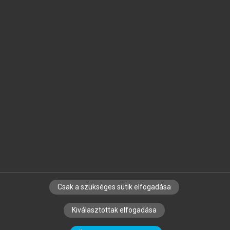
Jelöld meg a számodra fontos részeket, és
készíts
saját
jegyzeteket!
Egyéni előfizetéssel további
MeRSZ+ funkciókat
és
tartalmakat is elérhetsz.
Csak a szükséges sütik elfogadása
SZERZŐKNEK
CÉGEKNEK
KÖNYVTÁROSOKNAK
Kiválasztottak elfogadása
SZERKESZTÉSI ÉS LEKTORÁLÁSI ALAPELVEK