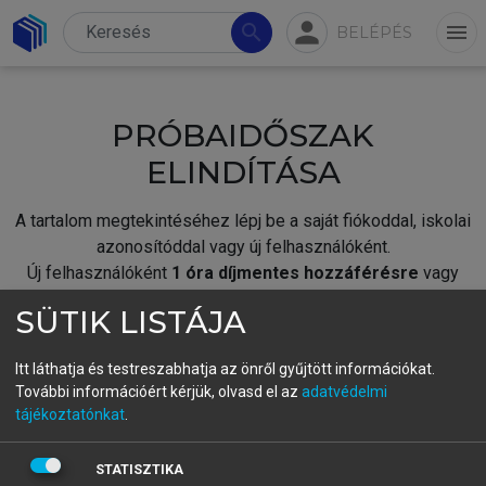
person
search
menu
BELÉPÉS
PRÓBAIDŐSZAK
ELINDÍTÁSA
A tartalom megtekintéséhez lépj be a saját fiókoddal, iskolai
azonosítóddal vagy új felhasználóként.
Új felhasználóként
1 óra díjmentes hozzáférésre
vagy
jogosult.
SÜTIK LISTÁJA
A próbaidőszak elindításához,
jelentkezz
be meglévő
fiókoddal,
vagy hozz létre új fiókot.
Itt láthatja és testreszabhatja az önről gyűjtött információkat.
További információért kérjük, olvasd el az
adatvédelmi
A regisztráció után a
próbaidőszak
automatikusan
elindul.
tájékoztatónkat
.
BELÉPÉS SAJÁT FIÓKKAL
STATISZTIKA