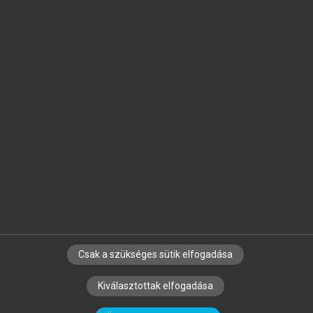
Jelöld meg a számodra fontos részeket, és
készíts
saját
jegyzeteket!
Egyéni előfizetéssel további
MeRSZ+ funkciókat
és
tartalmakat is elérhetsz.
Csak a szükséges sütik elfogadása
SZERZŐKNEK
CÉGEKNEK
KÖNYVTÁROSOKNAK
Kiválasztottak elfogadása
SZERKESZTÉSI ÉS LEKTORÁLÁSI ALAPELVEK