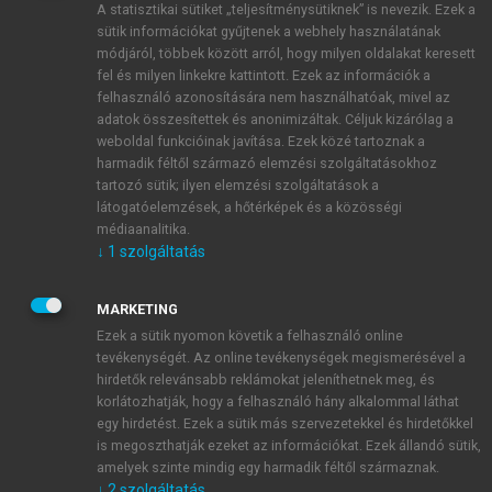
A statisztikai sütiket „teljesítménysütiknek” is nevezik. Ezek a
sütik információkat gyűjtenek a webhely használatának
módjáról, többek között arról, hogy milyen oldalakat keresett
ÚJ FIÓK LÉTREHOZÁSA
fel és milyen linkekre kattintott. Ezek az információk a
1 óra díjmentes hozzáférés
felhasználó azonosítására nem használhatóak, mivel az
adatok összesítettek és anonimizáltak. Céljuk kizárólag a
weboldal funkcióinak javítása. Ezek közé tartoznak a
E-MAIL-CÍM
harmadik féltől származó elemzési szolgáltatásokhoz
tartozó sütik; ilyen elemzési szolgáltatások a
látogatóelemzések, a hőtérképek és a közösségi
NÉV
médiaanalitika.
↓
1
szolgáltatás
JELSZÓ
MARKETING
Ezek a sütik nyomon követik a felhasználó online
tevékenységét. Az online tevékenységek megismerésével a
JELSZÓ ÚJRA
hirdetők relevánsabb reklámokat jeleníthetnek meg, és
korlátozhatják, hogy a felhasználó hány alkalommal láthat
egy hirdetést. Ezek a sütik más szervezetekkel és hirdetőkkel
is megoszthatják ezeket az információkat. Ezek állandó sütik,
Kérek értesítést a MeRSZ újdonságairól, akcióiról.
amelyek szinte mindig egy harmadik féltől származnak.
↓
2
szolgáltatás