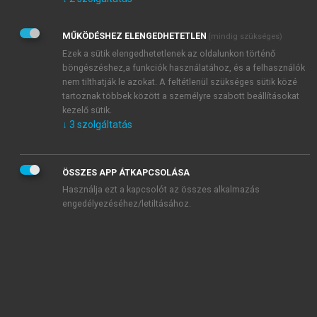
Kérek értesítést az Akadémiai Kiadó Zrt. újdonságairól,
akcióiról.
MŰKÖDÉSHEZ ELENGEDHETETLEN
(mindig szükséges)
Az
Adatkezelési tájékoztatóban
foglaltakat tudomásul
veszem és elfogadom.
Ezek a sütik elengedhetetlenek az oldalunkon történő
Az
Általános vásárlási feltételeket
, valamint a
szotar.net
és a
böngészéshez,a funkciók használatához, és a felhasználók
mersz.hu
oldalak licencszerződéseiben foglaltakat
nem tilthatják le azokat. A feltétlenül szükséges sütik közé
tudomásul veszem és elfogadom.
tartoznak többek között a személyre szabott beállításokat
kezelő sütik.
↓
3
szolgáltatás
KIPRÓBÁLOM
ÖSSZES APP ÁTKAPCSOLÁSA
Használja ezt a kapcsolót az összes alkalmazás
engedélyezéséhez/letiltásához.
MIÉRT ÉRDEMES A MERSZ ONLINE
OKOSKÖNYVTÁRAT HASZNÁLNI?