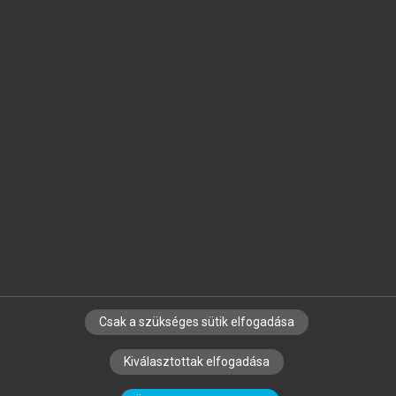
Jelöld meg a számodra fontos részeket, és
készíts
saját
jegyzeteket!
Egyéni előfizetéssel további
MeRSZ+ funkciókat
és
tartalmakat is elérhetsz.
Csak a szükséges sütik elfogadása
SZERZŐKNEK
CÉGEKNEK
KÖNYVTÁROSOKNAK
Kiválasztottak elfogadása
SZERKESZTÉSI ÉS LEKTORÁLÁSI ALAPELVEK