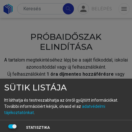
person
search
menu
BELÉPÉS
PRÓBAIDŐSZAK
ELINDÍTÁSA
A tartalom megtekintéséhez lépj be a saját fiókoddal, iskolai
azonosítóddal vagy új felhasználóként.
Új felhasználóként
1 óra díjmentes hozzáférésre
vagy
jogosult.
SÜTIK LISTÁJA
A próbaidőszak elindításához,
jelentkezz
be meglévő
fiókoddal,
vagy hozz létre új fiókot.
Itt láthatja és testreszabhatja az önről gyűjtött információkat.
További információért kérjük, olvasd el az
adatvédelmi
A regisztráció után a
próbaidőszak
automatikusan
elindul.
tájékoztatónkat
.
BELÉPÉS SAJÁT FIÓKKAL
STATISZTIKA