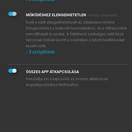
Kérek értesítést az Akadémiai Kiadó Zrt. újdonságairól,
akcióiról.
MŰKÖDÉSHEZ ELENGEDHETETLEN
(mindig szükséges)
Az
Adatkezelési tájékoztatóban
foglaltakat tudomásul
veszem és elfogadom.
Ezek a sütik elengedhetetlenek az oldalunkon történő
Az
Általános vásárlási feltételeket
, valamint a
szotar.net
és a
böngészéshez,a funkciók használatához, és a felhasználók
mersz.hu
oldalak licencszerződéseiben foglaltakat
nem tilthatják le azokat. A feltétlenül szükséges sütik közé
tudomásul veszem és elfogadom.
tartoznak többek között a személyre szabott beállításokat
kezelő sütik.
↓
3
szolgáltatás
KIPRÓBÁLOM
ÖSSZES APP ÁTKAPCSOLÁSA
Használja ezt a kapcsolót az összes alkalmazás
engedélyezéséhez/letiltásához.
MIÉRT ÉRDEMES A MERSZ ONLINE
OKOSKÖNYVTÁRAT HASZNÁLNI?