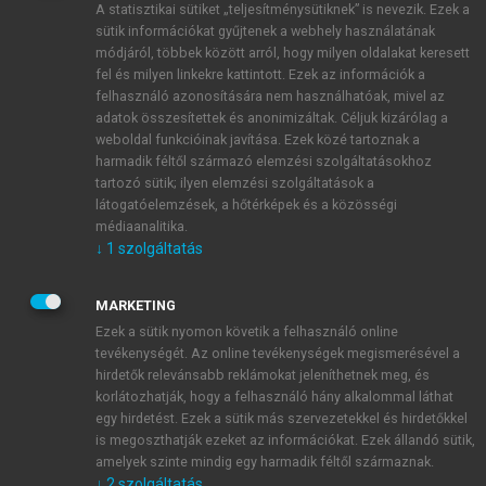
A statisztikai sütiket „teljesítménysütiknek” is nevezik. Ezek a
sütik információkat gyűjtenek a webhely használatának
módjáról, többek között arról, hogy milyen oldalakat keresett
ÚJ FIÓK LÉTREHOZÁSA
fel és milyen linkekre kattintott. Ezek az információk a
1 óra díjmentes hozzáférés
felhasználó azonosítására nem használhatóak, mivel az
adatok összesítettek és anonimizáltak. Céljuk kizárólag a
weboldal funkcióinak javítása. Ezek közé tartoznak a
E-MAIL-CÍM
harmadik féltől származó elemzési szolgáltatásokhoz
tartozó sütik; ilyen elemzési szolgáltatások a
látogatóelemzések, a hőtérképek és a közösségi
NÉV
médiaanalitika.
↓
1
szolgáltatás
JELSZÓ
MARKETING
Ezek a sütik nyomon követik a felhasználó online
tevékenységét. Az online tevékenységek megismerésével a
JELSZÓ ÚJRA
hirdetők relevánsabb reklámokat jeleníthetnek meg, és
korlátozhatják, hogy a felhasználó hány alkalommal láthat
egy hirdetést. Ezek a sütik más szervezetekkel és hirdetőkkel
is megoszthatják ezeket az információkat. Ezek állandó sütik,
Kérek értesítést a MeRSZ újdonságairól, akcióiról.
amelyek szinte mindig egy harmadik féltől származnak.
↓
2
szolgáltatás