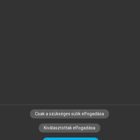
Jelöld meg a számodra fontos részeket, és
készíts
saját
jegyzeteket!
Egyéni előfizetéssel további
MeRSZ+ funkciókat
és
tartalmakat is elérhetsz.
Csak a szükséges sütik elfogadása
SZERZŐKNEK
CÉGEKNEK
KÖNYVTÁROSOKNAK
Kiválasztottak elfogadása
SZERKESZTÉSI ÉS LEKTORÁLÁSI ALAPELVEK