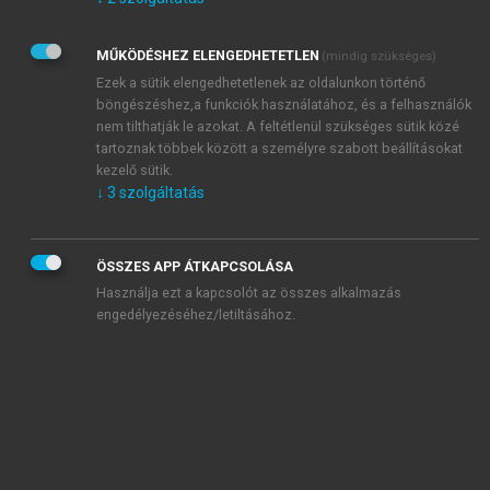
Kérek értesítést az Akadémiai Kiadó Zrt. újdonságairól,
akcióiról.
MŰKÖDÉSHEZ ELENGEDHETETLEN
(mindig szükséges)
Az
Adatkezelési tájékoztatóban
foglaltakat tudomásul
veszem és elfogadom.
Ezek a sütik elengedhetetlenek az oldalunkon történő
Az
Általános vásárlási feltételeket
, valamint a
szotar.net
és a
böngészéshez,a funkciók használatához, és a felhasználók
mersz.hu
oldalak licencszerződéseiben foglaltakat
nem tilthatják le azokat. A feltétlenül szükséges sütik közé
tudomásul veszem és elfogadom.
tartoznak többek között a személyre szabott beállításokat
kezelő sütik.
↓
3
szolgáltatás
KIPRÓBÁLOM
ÖSSZES APP ÁTKAPCSOLÁSA
Használja ezt a kapcsolót az összes alkalmazás
engedélyezéséhez/letiltásához.
MIÉRT ÉRDEMES A MERSZ ONLINE
OKOSKÖNYVTÁRAT HASZNÁLNI?