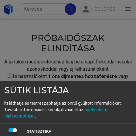
person
search
menu
BELÉPÉS
PRÓBAIDŐSZAK
ELINDÍTÁSA
A tartalom megtekintéséhez lépj be a saját fiókoddal, iskolai
azonosítóddal vagy új felhasználóként.
Új felhasználóként
1 óra díjmentes hozzáférésre
vagy
jogosult.
SÜTIK LISTÁJA
A próbaidőszak elindításához,
jelentkezz
be meglévő
fiókoddal,
vagy hozz létre új fiókot.
Itt láthatja és testreszabhatja az önről gyűjtött információkat.
További információért kérjük, olvasd el az
adatvédelmi
A regisztráció után a
próbaidőszak
automatikusan
elindul.
tájékoztatónkat
.
BELÉPÉS SAJÁT FIÓKKAL
STATISZTIKA