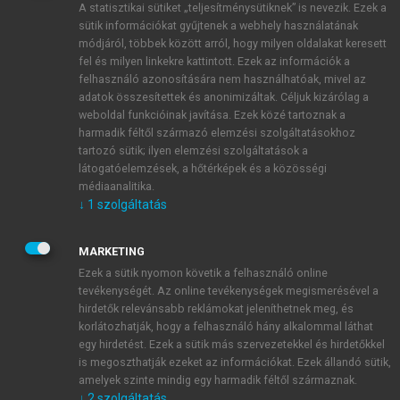
A statisztikai sütiket „teljesítménysütiknek” is nevezik. Ezek a
sütik információkat gyűjtenek a webhely használatának
módjáról, többek között arról, hogy milyen oldalakat keresett
ÚJ FIÓK LÉTREHOZÁSA
fel és milyen linkekre kattintott. Ezek az információk a
1 óra díjmentes hozzáférés
felhasználó azonosítására nem használhatóak, mivel az
adatok összesítettek és anonimizáltak. Céljuk kizárólag a
weboldal funkcióinak javítása. Ezek közé tartoznak a
E-MAIL-CÍM
harmadik féltől származó elemzési szolgáltatásokhoz
tartozó sütik; ilyen elemzési szolgáltatások a
látogatóelemzések, a hőtérképek és a közösségi
NÉV
médiaanalitika.
↓
1
szolgáltatás
JELSZÓ
MARKETING
Ezek a sütik nyomon követik a felhasználó online
tevékenységét. Az online tevékenységek megismerésével a
JELSZÓ ÚJRA
hirdetők relevánsabb reklámokat jeleníthetnek meg, és
korlátozhatják, hogy a felhasználó hány alkalommal láthat
egy hirdetést. Ezek a sütik más szervezetekkel és hirdetőkkel
is megoszthatják ezeket az információkat. Ezek állandó sütik,
Kérek értesítést a MeRSZ újdonságairól, akcióiról.
amelyek szinte mindig egy harmadik féltől származnak.
↓
2
szolgáltatás