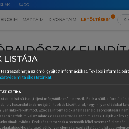
KNAK
SÚGÓ
VENCEIM
MAPPÁIM
KIVONATAIM
LETÖLTÉSEIM
ÓBAIDŐSZAK ELINDÍT
 LISTÁJA
intéséhez lépj be a saját fiókoddal, iskolai azonosítóddal vagy ú
és testreszabhatja az önről gyűjtött információkat.
További információért 
Új felhasználóként
1 óra díjmentes hozzáférésre
vagy jogosult
adatvédelmi tájékoztatónkat
.
k elindításához,
jelentkezz
be meglévő fiókoddal,
vagy hozz lé
A regisztráció után a
próbaidőszak
automatikusan
elindul.
TATISZTIKA
 statisztikai sütiket „teljesítménysütiknek” is nevezik. Ezek a sütik információka
ebhely használatának módjáról, többek között arról, hogy milyen oldalakat kere
ilyen linkekre kattintott. Ezek az információk a felhasználó azonosítására nem
ÚJ FIÓK 
ÁT FIÓKKAL
asználhatóak, mivel az adatok összesítettek és anonimizáltak. Céljuk kizáróla
1 óra díjme
unkcióinak javítása. Ezek közé tartoznak a harmadik féltől származó elemzési
zolgáltatásokhoz tartozó sütik; ilyen elemzési szolgáltatások a látogatóelemz