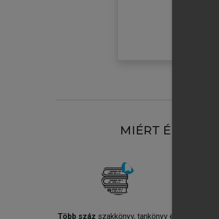
MIÉRT ÉRDEME
Több száz
szakkönyv, tankönyv és
Jel