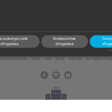
nyokat, hogy bármikor azonnal
részeket, és
készíts
saj
hozzájuk férhess!
jegyzeteket!
a szükséges sütik
Kiválasztottak
Összes
elfogadása
elfogadása
elfog
KNAK
SZERKESZTÉSI ÉS LEKTORÁLÁSI ALAPELVEK
MI – ÁLTALÁNOS
Pow
ICENCSZERZŐDÉS
SÚGÓ
GYIK
BLOG
RÓLUNK
SÜTI BEÁLLÍTÁS