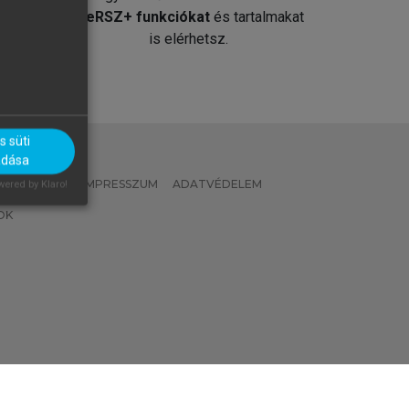
át
MeRSZ+ funkciókat
és tartalmakat
is elérhetsz.
 süti
adása
 IRÁNYELVEK
IMPRESSZUM
ADATVÉDELEM
ered by Klaro!
OK