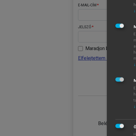
h
E-MAIL-CÍM
↓
JELSZÓ
E
m
a
Maradjon belépve
h
Elfelejtettem a jelszavamat
m
↓
BELÉ
M
E
h
t
↓
TANULÓ
Belépés intézmén
Ö
H