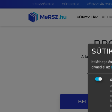
SZERZŐKNEK
CÉGEKNEK
KÖNYVTÁROSO
KÖNYVTÁR
KED
PR
SÜTIK
A tartalom megtek
Itt láthatja 
olvasd el az
A próbaidősza
S
A
w
m
BELÉPÉS SAJ
h
f
s