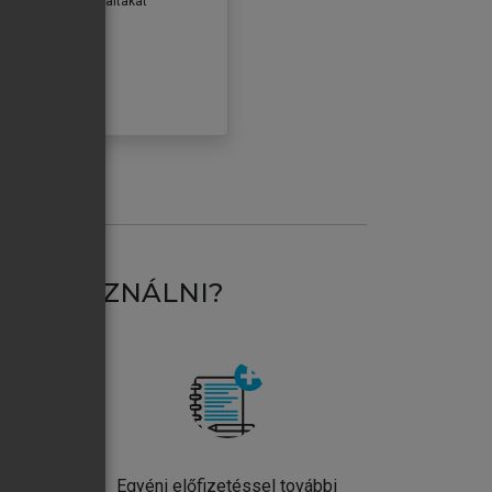
erződéseiben foglaltakat
ogadom.
ÓBÁLOM
AT HASZNÁLNI?
ntos
Egyéni előfizetéssel további