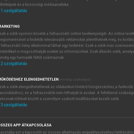
őtérképek és a közösségi médiaanalitika.
E-MAIL-CÍM
1
szolgáltatás
MARKETING
NÉV
zek a sütik nyomon követik a felhasználó online tevékenységét. Az online tev
egismerésével a hirdetők relevánsabb reklámokat jeleníthetnek meg, és korlát
 felhasználó hány alkalommal láthat egy hirdetést. Ezek a sütik más szervezete
JELSZÓ
irdetőkkel is megoszthatják ezeket az információkat. Ezek állandó sütik, amely
indig egy harmadik féltől származnak.
2
szolgáltatás
JELSZÓ ÚJRA
PÉS
ŰKÖDÉSHEZ ELENGEDHETETLEN
(mindig szükséges)
zek a sütik elengedhetetlenek az oldalunkon történő böngészéshez,a funkciók
asználatához, és a felhasználók nem tilthatják le azokat. A feltétlenül szükség
Kérek értesítést a MeRSZ új
artoznak többek között a személyre szabott beállításokat kezelő sütik.
Kérek értesítést az Akadémi
3
szolgáltatás
akcióiról.
 VAGY?
Az
Adatkezelési tájékozta
yi azonosítóval
veszem és elfogadom.
SSZES APP ÁTKAPCSOLÁSA
Az
Általános vásárlási felt
asználja ezt a kapcsolót az összes alkalmazás engedélyezéséhez/letiltásáho