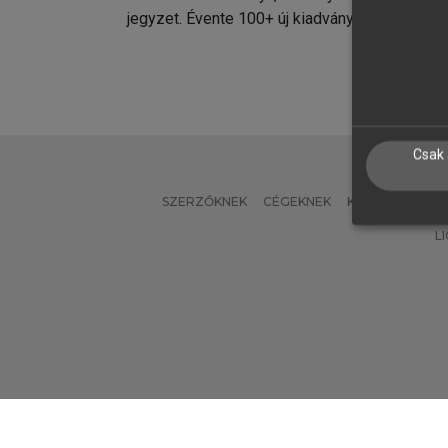
jegyzet. Évente 100+ új kiadvány.
kiadvá
Csak 
SZERZŐKNEK
CÉGEKNEK
KÖNYVTÁROSO
L
Verzió: 2.7.2