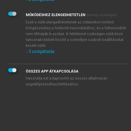
Kérek értesítést az Akadémiai Kiadó Zrt. újdonságairól,
akcióiról.
MŰKÖDÉSHEZ ELENGEDHETETLEN
(mindig szükséges)
Az
Adatkezelési tájékoztatóban
foglaltakat tudomásul
veszem és elfogadom.
Ezek a sütik elengedhetetlenek az oldalunkon történő
Az
Általános vásárlási feltételeket
, valamint a
szotar.net
és a
böngészéshez,a funkciók használatához, és a felhasználók
mersz.hu
oldalak licencszerződéseiben foglaltakat
nem tilthatják le azokat. A feltétlenül szükséges sütik közé
tudomásul veszem és elfogadom.
tartoznak többek között a személyre szabott beállításokat
kezelő sütik.
↓
3
szolgáltatás
KIPRÓBÁLOM
ÖSSZES APP ÁTKAPCSOLÁSA
Használja ezt a kapcsolót az összes alkalmazás
engedélyezéséhez/letiltásához.
MIÉRT ÉRDEMES A MERSZ ONLINE
OKOSKÖNYVTÁRAT HASZNÁLNI?