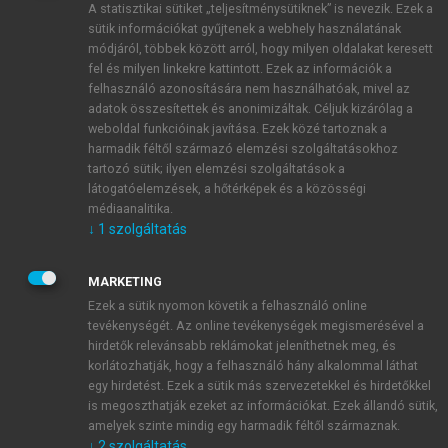
A statisztikai sütiket „teljesítménysütiknek” is nevezik. Ezek a
sütik információkat gyűjtenek a webhely használatának
módjáról, többek között arról, hogy milyen oldalakat keresett
ÚJ FIÓK LÉTREHOZÁSA
fel és milyen linkekre kattintott. Ezek az információk a
1 óra díjmentes hozzáférés
felhasználó azonosítására nem használhatóak, mivel az
adatok összesítettek és anonimizáltak. Céljuk kizárólag a
weboldal funkcióinak javítása. Ezek közé tartoznak a
E-MAIL-CÍM
harmadik féltől származó elemzési szolgáltatásokhoz
tartozó sütik; ilyen elemzési szolgáltatások a
látogatóelemzések, a hőtérképek és a közösségi
NÉV
médiaanalitika.
↓
1
szolgáltatás
JELSZÓ
MARKETING
Ezek a sütik nyomon követik a felhasználó online
tevékenységét. Az online tevékenységek megismerésével a
JELSZÓ ÚJRA
hirdetők relevánsabb reklámokat jeleníthetnek meg, és
korlátozhatják, hogy a felhasználó hány alkalommal láthat
egy hirdetést. Ezek a sütik más szervezetekkel és hirdetőkkel
is megoszthatják ezeket az információkat. Ezek állandó sütik,
Kérek értesítést a MeRSZ újdonságairól, akcióiról.
amelyek szinte mindig egy harmadik féltől származnak.
↓
2
szolgáltatás