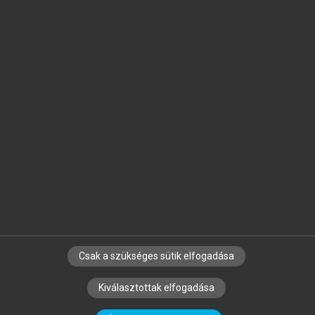
Jelöld meg a számodra fontos részeket, és
készíts
saját
jegyzeteket!
Egyéni előfizetéssel további
MeRSZ+ funkciókat
és
tartalmakat is elérhetsz.
Csak a szükséges sütik elfogadása
SZERZŐKNEK
CÉGEKNEK
KÖNYVTÁROSOKNAK
Kiválasztottak elfogadása
SZERKESZTÉSI ÉS LEKTORÁLÁSI ALAPELVEK