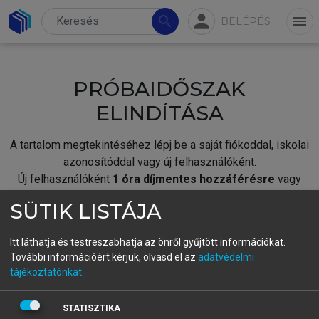
person
search
menu
BELÉPÉS
PRÓBAIDŐSZAK
ELINDÍTÁSA
A tartalom megtekintéséhez lépj be a saját fiókoddal, iskolai
azonosítóddal vagy új felhasználóként.
Új felhasználóként
1 óra díjmentes hozzáférésre
vagy
jogosult.
SÜTIK LISTÁJA
A próbaidőszak elindításához,
jelentkezz
be meglévő
fiókoddal,
vagy hozz létre új fiókot.
Itt láthatja és testreszabhatja az önről gyűjtött információkat.
További információért kérjük, olvasd el az
adatvédelmi
A regisztráció után a
próbaidőszak
automatikusan
elindul.
tájékoztatónkat
.
BELÉPÉS SAJÁT FIÓKKAL
STATISZTIKA