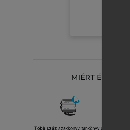
MIÉRT ÉRDEME
Több száz
szakkönyv, tankönyv és
Jel