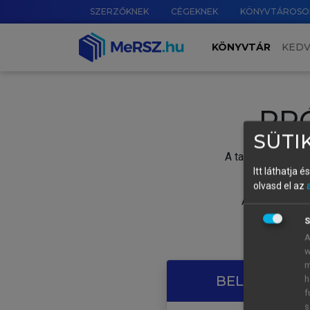
SZERZŐKNEK
CÉGEKNEK
KÖNYVTÁROSO
KÖNYVTÁR
KED
PR
SÜTIK
A tartalom megtek
Itt láthatja 
olvasd el az
A próbaidősza
S
A
w
m
BELÉPÉS SAJ
h
f
s