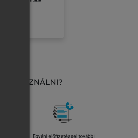
erződéseiben foglaltakat
ogadom.
ÓBÁLOM
AT HASZNÁLNI?
ntos
Egyéni előfizetéssel további