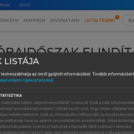
KNAK
SÚGÓ
VENCEIM
MAPPÁIM
KIVONATAIM
LETÖLTÉSEIM
ÓBAIDŐSZAK ELINDÍT
 LISTÁJA
intéséhez lépj be a saját fiókoddal, iskolai azonosítóddal vagy ú
és testreszabhatja az önről gyűjtött információkat.
További információért 
Új felhasználóként
1 óra díjmentes hozzáférésre
vagy jogosult
adatvédelmi tájékoztatónkat
.
k elindításához,
jelentkezz
be meglévő fiókoddal,
vagy hozz lé
A regisztráció után a
próbaidőszak
automatikusan
elindul.
TATISZTIKA
 statisztikai sütiket „teljesítménysütiknek” is nevezik. Ezek a sütik információka
ebhely használatának módjáról, többek között arról, hogy milyen oldalakat kere
ilyen linkekre kattintott. Ezek az információk a felhasználó azonosítására nem
ÚJ FIÓK 
ÁT FIÓKKAL
asználhatóak, mivel az adatok összesítettek és anonimizáltak. Céljuk kizáróla
1 óra díjme
unkcióinak javítása. Ezek közé tartoznak a harmadik féltől származó elemzési
zolgáltatásokhoz tartozó sütik; ilyen elemzési szolgáltatások a látogatóelemz