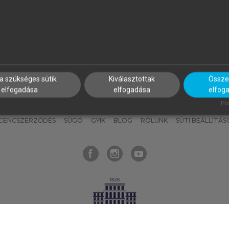
nyokat, hogy bármikor azonnal
részeket, és
készíts
saj
hozzájuk férhess!
jegyzeteket!
a szükséges sütik
Kiválasztottak
Összes
elfogadása
elfogadása
elfog
KNAK
SZERKESZTÉSI ÉS LEKTORÁLÁSI ALAPELVEK
MI – ÁLTALÁNOS
Pow
ICENCSZERZŐDÉS
SÚGÓ
GYIK
BLOG
RÓLUNK
SÜTI BEÁLLÍTÁS