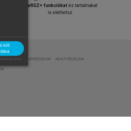
át
MeRSZ+ funkciókat
és tartalmakat
is elérhetsz.
 süti
adása
 IRÁNYELVEK
IMPRESSZUM
ADATVÉDELEM
ered by Klaro!
OK