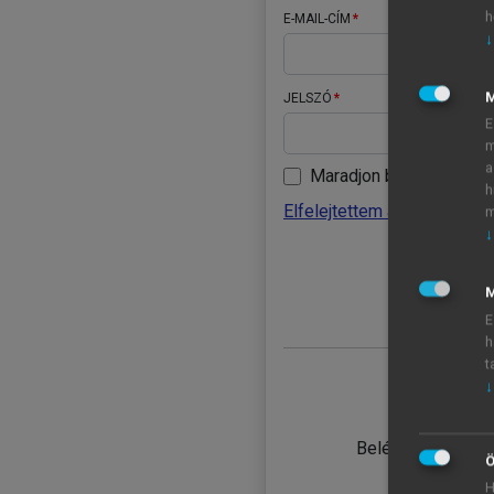
h
E-MAIL-CÍM
↓
JELSZÓ
E
m
a
Maradjon belépve
h
Elfelejtettem a jelszavamat
m
↓
BELÉ
M
E
h
t
↓
TANULÓ
Belépés intézmén
Ö
H