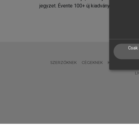
jegyzet. Évente 100+ új kiadvány.
kiadvá
Csak 
SZERZŐKNEK
CÉGEKNEK
KÖNYVTÁROSO
L
Verzió: 2.7.2