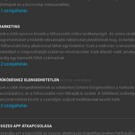
őtérképek és a közösségi médiaanalitika.
E-MAIL-CÍM
1
szolgáltatás
MARKETING
NÉV
zek a sütik nyomon követik a felhasználó online tevékenységét. Az online tev
egismerésével a hirdetők relevánsabb reklámokat jeleníthetnek meg, és korlát
 felhasználó hány alkalommal láthat egy hirdetést. Ezek a sütik más szervezete
JELSZÓ
irdetőkkel is megoszthatják ezeket az információkat. Ezek állandó sütik, amely
indig egy harmadik féltől származnak.
2
szolgáltatás
JELSZÓ ÚJRA
PÉS
ŰKÖDÉSHEZ ELENGEDHETETLEN
(mindig szükséges)
zek a sütik elengedhetetlenek az oldalunkon történő böngészéshez,a funkciók
asználatához, és a felhasználók nem tilthatják le azokat. A feltétlenül szükség
Kérek értesítést a MeRSZ új
artoznak többek között a személyre szabott beállításokat kezelő sütik.
Kérek értesítést az Akadémi
3
szolgáltatás
akcióiról.
 VAGY?
Az
Adatkezelési tájékozta
yi azonosítóval
veszem és elfogadom.
SSZES APP ÁTKAPCSOLÁSA
Az
Általános vásárlási felt
asználja ezt a kapcsolót az összes alkalmazás engedélyezéséhez/letiltásáho