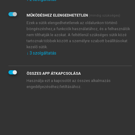
Kérek értesítést az Akadémiai Kiadó Zrt. újdonságairól,
akcióiról.
MŰKÖDÉSHEZ ELENGEDHETETLEN
(mindig szükséges)
Az
Adatkezelési tájékoztatóban
foglaltakat tudomásul
veszem és elfogadom.
Ezek a sütik elengedhetetlenek az oldalunkon történő
Az
Általános vásárlási feltételeket
, valamint a
szotar.net
és a
böngészéshez,a funkciók használatához, és a felhasználók
mersz.hu
oldalak licencszerződéseiben foglaltakat
nem tilthatják le azokat. A feltétlenül szükséges sütik közé
tudomásul veszem és elfogadom.
tartoznak többek között a személyre szabott beállításokat
kezelő sütik.
↓
3
szolgáltatás
KIPRÓBÁLOM
ÖSSZES APP ÁTKAPCSOLÁSA
Használja ezt a kapcsolót az összes alkalmazás
engedélyezéséhez/letiltásához.
MIÉRT ÉRDEMES A MERSZ ONLINE
OKOSKÖNYVTÁRAT HASZNÁLNI?