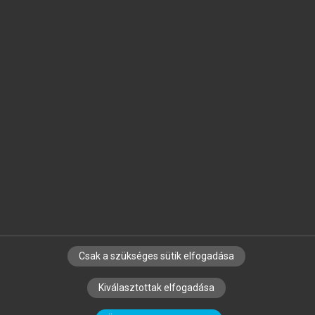
Jelöld meg a számodra fontos részeket, és
készíts
saját
jegyzeteket!
Egyéni előfizetéssel további
MeRSZ+ funkciókat
és
tartalmakat is elérhetsz.
Csak a szükséges sütik elfogadása
SZERZŐKNEK
CÉGEKNEK
KÖNYVTÁROSOKNAK
Kiválasztottak elfogadása
SZERKESZTÉSI ÉS LEKTORÁLÁSI ALAPELVEK