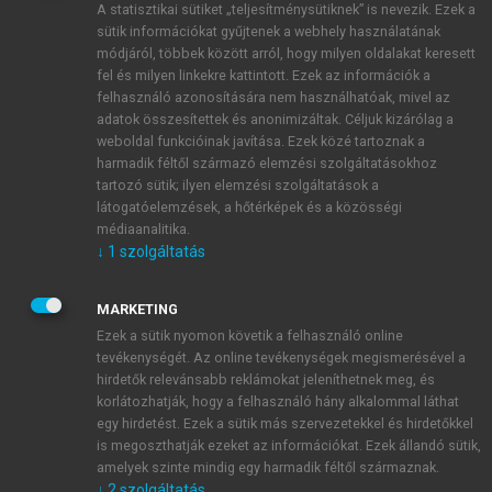
A statisztikai sütiket „teljesítménysütiknek” is nevezik. Ezek a
sütik információkat gyűjtenek a webhely használatának
módjáról, többek között arról, hogy milyen oldalakat keresett
ÚJ FIÓK LÉTREHOZÁSA
fel és milyen linkekre kattintott. Ezek az információk a
1 óra díjmentes hozzáférés
felhasználó azonosítására nem használhatóak, mivel az
adatok összesítettek és anonimizáltak. Céljuk kizárólag a
weboldal funkcióinak javítása. Ezek közé tartoznak a
E-MAIL-CÍM
harmadik féltől származó elemzési szolgáltatásokhoz
tartozó sütik; ilyen elemzési szolgáltatások a
látogatóelemzések, a hőtérképek és a közösségi
NÉV
médiaanalitika.
↓
1
szolgáltatás
JELSZÓ
MARKETING
Ezek a sütik nyomon követik a felhasználó online
tevékenységét. Az online tevékenységek megismerésével a
JELSZÓ ÚJRA
hirdetők relevánsabb reklámokat jeleníthetnek meg, és
korlátozhatják, hogy a felhasználó hány alkalommal láthat
egy hirdetést. Ezek a sütik más szervezetekkel és hirdetőkkel
is megoszthatják ezeket az információkat. Ezek állandó sütik,
Kérek értesítést a MeRSZ újdonságairól, akcióiról.
amelyek szinte mindig egy harmadik féltől származnak.
↓
2
szolgáltatás