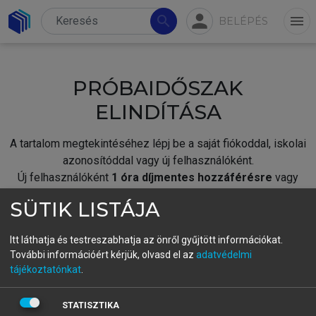
person
search
menu
BELÉPÉS
PRÓBAIDŐSZAK
ELINDÍTÁSA
A tartalom megtekintéséhez lépj be a saját fiókoddal, iskolai
azonosítóddal vagy új felhasználóként.
Új felhasználóként
1 óra díjmentes hozzáférésre
vagy
jogosult.
SÜTIK LISTÁJA
A próbaidőszak elindításához,
jelentkezz
be meglévő
fiókoddal,
vagy hozz létre új fiókot.
Itt láthatja és testreszabhatja az önről gyűjtött információkat.
További információért kérjük, olvasd el az
adatvédelmi
A regisztráció után a
próbaidőszak
automatikusan
elindul.
tájékoztatónkat
.
BELÉPÉS SAJÁT FIÓKKAL
STATISZTIKA