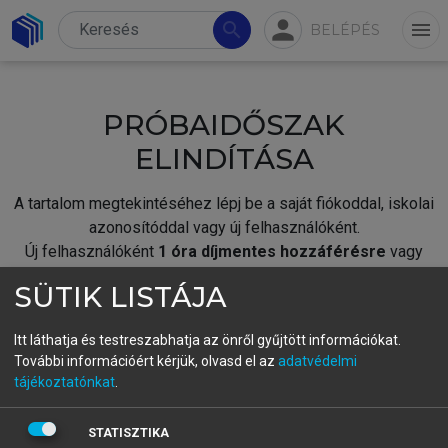
person
search
menu
BELÉPÉS
PRÓBAIDŐSZAK
ELINDÍTÁSA
A tartalom megtekintéséhez lépj be a saját fiókoddal, iskolai
azonosítóddal vagy új felhasználóként.
Új felhasználóként
1 óra díjmentes hozzáférésre
vagy
jogosult.
SÜTIK LISTÁJA
A próbaidőszak elindításához,
jelentkezz
be meglévő
fiókoddal,
vagy hozz létre új fiókot.
Itt láthatja és testreszabhatja az önről gyűjtött információkat.
További információért kérjük, olvasd el az
adatvédelmi
A regisztráció után a
próbaidőszak
automatikusan
elindul.
tájékoztatónkat
.
BELÉPÉS SAJÁT FIÓKKAL
STATISZTIKA