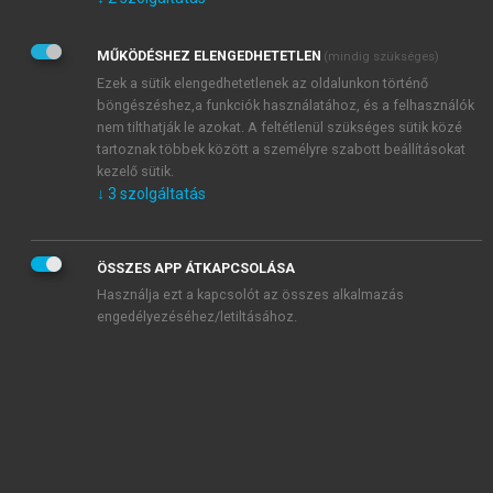
Kérek értesítést az Akadémiai Kiadó Zrt. újdonságairól,
akcióiról.
MŰKÖDÉSHEZ ELENGEDHETETLEN
(mindig szükséges)
Az
Adatkezelési tájékoztatóban
foglaltakat tudomásul
veszem és elfogadom.
Ezek a sütik elengedhetetlenek az oldalunkon történő
Az
Általános vásárlási feltételeket
, valamint a
szotar.net
és a
böngészéshez,a funkciók használatához, és a felhasználók
mersz.hu
oldalak licencszerződéseiben foglaltakat
nem tilthatják le azokat. A feltétlenül szükséges sütik közé
tudomásul veszem és elfogadom.
tartoznak többek között a személyre szabott beállításokat
kezelő sütik.
↓
3
szolgáltatás
KIPRÓBÁLOM
ÖSSZES APP ÁTKAPCSOLÁSA
Használja ezt a kapcsolót az összes alkalmazás
engedélyezéséhez/letiltásához.
MIÉRT ÉRDEMES A MERSZ ONLINE
OKOSKÖNYVTÁRAT HASZNÁLNI?