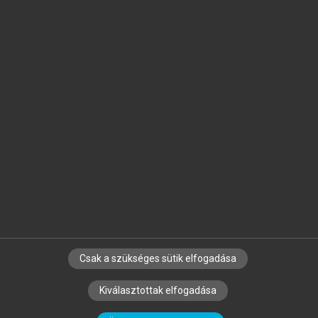
Jelöld meg a számodra fontos részeket, és
készíts
saját
jegyzeteket!
Egyéni előfizetéssel további
MeRSZ+ funkciókat
és
tartalmakat is elérhetsz.
Csak a szükséges sütik elfogadása
SZERZŐKNEK
CÉGEKNEK
KÖNYVTÁROSOKNAK
Kiválasztottak elfogadása
SZERKESZTÉSI ÉS LEKTORÁLÁSI ALAPELVEK