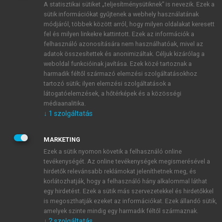
A statisztikai sütiket „teljesítménysütiknek” is nevezik. Ezek a
sütik információkat gyűjtenek a webhely használatának
módjáról, többek között arról, hogy milyen oldalakat keresett
ÚJ FIÓK LÉTREHOZÁSA
fel és milyen linkekre kattintott. Ezek az információk a
1 óra díjmentes hozzáférés
felhasználó azonosítására nem használhatóak, mivel az
adatok összesítettek és anonimizáltak. Céljuk kizárólag a
weboldal funkcióinak javítása. Ezek közé tartoznak a
E-MAIL-CÍM
harmadik féltől származó elemzési szolgáltatásokhoz
tartozó sütik; ilyen elemzési szolgáltatások a
látogatóelemzések, a hőtérképek és a közösségi
NÉV
médiaanalitika.
↓
1
szolgáltatás
JELSZÓ
MARKETING
Ezek a sütik nyomon követik a felhasználó online
tevékenységét. Az online tevékenységek megismerésével a
JELSZÓ ÚJRA
hirdetők relevánsabb reklámokat jeleníthetnek meg, és
korlátozhatják, hogy a felhasználó hány alkalommal láthat
egy hirdetést. Ezek a sütik más szervezetekkel és hirdetőkkel
is megoszthatják ezeket az információkat. Ezek állandó sütik,
Kérek értesítést a MeRSZ újdonságairól, akcióiról.
amelyek szinte mindig egy harmadik féltől származnak.
↓
2
szolgáltatás