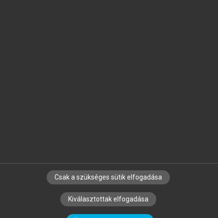
Jelöld meg a számodra fontos részeket, és
készíts
saját
jegyzeteket!
Egyéni előfizetéssel további
MeRSZ+ funkciókat
és
tartalmakat is elérhetsz.
Csak a szükséges sütik elfogadása
SZERZŐKNEK
CÉGEKNEK
KÖNYVTÁROSOKNAK
Kiválasztottak elfogadása
SZERKESZTÉSI ÉS LEKTORÁLÁSI ALAPELVEK