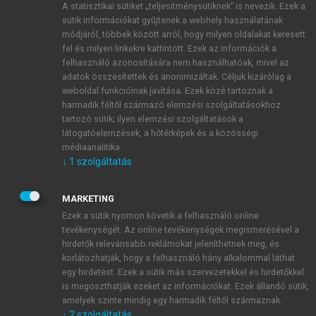
A statisztikai sütiket „teljesítménysütiknek” is nevezik. Ezek a
sütik információkat gyűjtenek a webhely használatának
módjáról, többek között arról, hogy milyen oldalakat keresett
ÚJ FIÓK LÉTREHOZÁSA
fel és milyen linkekre kattintott. Ezek az információk a
1 óra díjmentes hozzáférés
felhasználó azonosítására nem használhatóak, mivel az
adatok összesítettek és anonimizáltak. Céljuk kizárólag a
weboldal funkcióinak javítása. Ezek közé tartoznak a
E-MAIL-CÍM
harmadik féltől származó elemzési szolgáltatásokhoz
tartozó sütik; ilyen elemzési szolgáltatások a
látogatóelemzések, a hőtérképek és a közösségi
NÉV
médiaanalitika.
↓
1
szolgáltatás
JELSZÓ
MARKETING
Ezek a sütik nyomon követik a felhasználó online
tevékenységét. Az online tevékenységek megismerésével a
JELSZÓ ÚJRA
hirdetők relevánsabb reklámokat jeleníthetnek meg, és
korlátozhatják, hogy a felhasználó hány alkalommal láthat
egy hirdetést. Ezek a sütik más szervezetekkel és hirdetőkkel
is megoszthatják ezeket az információkat. Ezek állandó sütik,
Kérek értesítést a MeRSZ újdonságairól, akcióiról.
amelyek szinte mindig egy harmadik féltől származnak.
↓
2
szolgáltatás