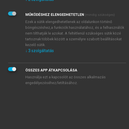
Kérek értesítést az Akadémiai Kiadó Zrt. újdonságairól,
akcióiról.
MŰKÖDÉSHEZ ELENGEDHETETLEN
(mindig szükséges)
Az
Adatkezelési tájékoztatóban
foglaltakat tudomásul
veszem és elfogadom.
Ezek a sütik elengedhetetlenek az oldalunkon történő
Az
Általános vásárlási feltételeket
, valamint a
szotar.net
és a
böngészéshez,a funkciók használatához, és a felhasználók
mersz.hu
oldalak licencszerződéseiben foglaltakat
nem tilthatják le azokat. A feltétlenül szükséges sütik közé
tudomásul veszem és elfogadom.
tartoznak többek között a személyre szabott beállításokat
kezelő sütik.
↓
3
szolgáltatás
KIPRÓBÁLOM
ÖSSZES APP ÁTKAPCSOLÁSA
Használja ezt a kapcsolót az összes alkalmazás
engedélyezéséhez/letiltásához.
MIÉRT ÉRDEMES A MERSZ ONLINE
OKOSKÖNYVTÁRAT HASZNÁLNI?