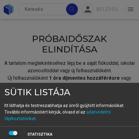
person
search
menu
BELÉPÉS
PRÓBAIDŐSZAK
ELINDÍTÁSA
A tartalom megtekintéséhez lépj be a saját fiókoddal, iskolai
azonosítóddal vagy új felhasználóként.
Új felhasználóként
1 óra díjmentes hozzáférésre
vagy
jogosult.
SÜTIK LISTÁJA
A próbaidőszak elindításához,
jelentkezz
be meglévő
fiókoddal,
vagy hozz létre új fiókot.
Itt láthatja és testreszabhatja az önről gyűjtött információkat.
További információért kérjük, olvasd el az
adatvédelmi
A regisztráció után a
próbaidőszak
automatikusan
elindul.
tájékoztatónkat
.
BELÉPÉS SAJÁT FIÓKKAL
STATISZTIKA