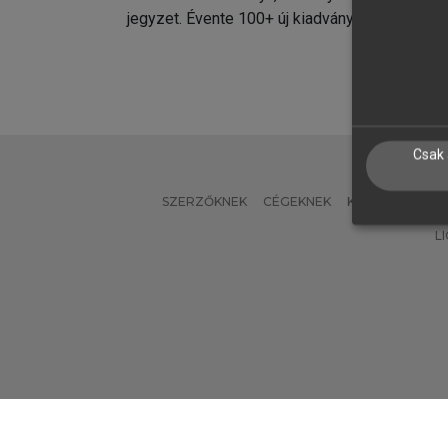
jegyzet. Évente 100+ új kiadvány.
kiadvá
Csak 
SZERZŐKNEK
CÉGEKNEK
KÖNYVTÁROSO
L
Verzió: 2.7.2