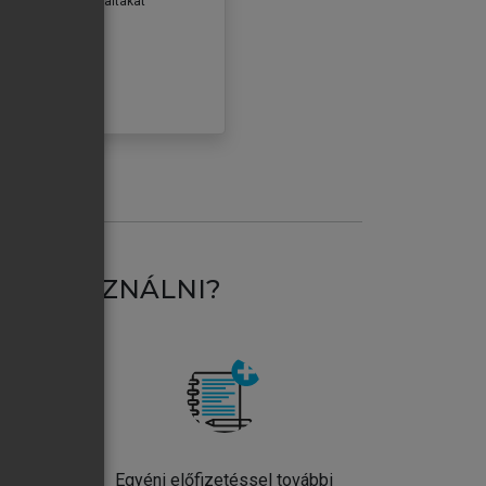
erződéseiben foglaltakat
ogadom.
ÓBÁLOM
AT HASZNÁLNI?
ntos
Egyéni előfizetéssel további