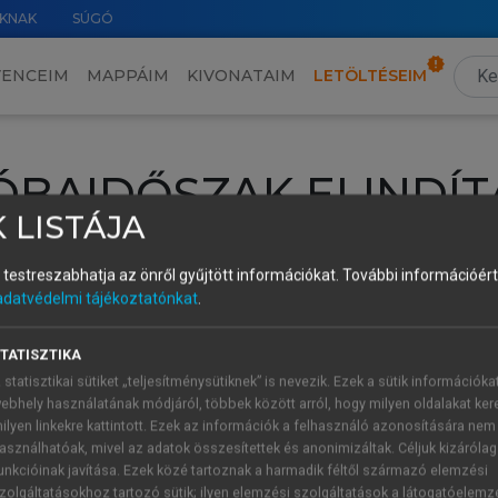
KNAK
SÚGÓ
VENCEIM
MAPPÁIM
KIVONATAIM
LETÖLTÉSEIM
ÓBAIDŐSZAK ELINDÍT
 LISTÁJA
intéséhez lépj be a saját fiókoddal, iskolai azonosítóddal vagy ú
és testreszabhatja az önről gyűjtött információkat.
További információért 
Új felhasználóként
1 óra díjmentes hozzáférésre
vagy jogosult
adatvédelmi tájékoztatónkat
.
k elindításához,
jelentkezz
be meglévő fiókoddal,
vagy hozz lé
A regisztráció után a
próbaidőszak
automatikusan
elindul.
TATISZTIKA
 statisztikai sütiket „teljesítménysütiknek” is nevezik. Ezek a sütik információka
ebhely használatának módjáról, többek között arról, hogy milyen oldalakat kere
ilyen linkekre kattintott. Ezek az információk a felhasználó azonosítására nem
ÚJ FIÓK 
ÁT FIÓKKAL
asználhatóak, mivel az adatok összesítettek és anonimizáltak. Céljuk kizáróla
1 óra díjme
unkcióinak javítása. Ezek közé tartoznak a harmadik féltől származó elemzési
zolgáltatásokhoz tartozó sütik; ilyen elemzési szolgáltatások a látogatóelemz