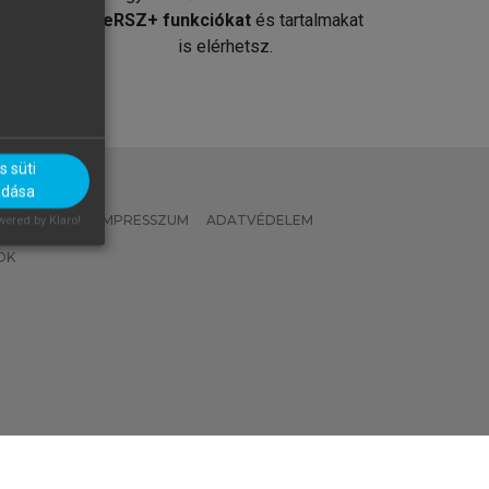
át
MeRSZ+ funkciókat
és tartalmakat
is elérhetsz.
 süti
adása
 IRÁNYELVEK
IMPRESSZUM
ADATVÉDELEM
ered by Klaro!
OK