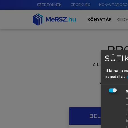
SZERZŐKNEK
CÉGEKNEK
KÖNYVTÁROSO
KÖNYVTÁR
KED
PR
SÜTIK
A tartalom megtek
Itt láthatja 
olvasd el az
A próbaidősza
S
A
w
m
BELÉPÉS SAJ
h
f
s