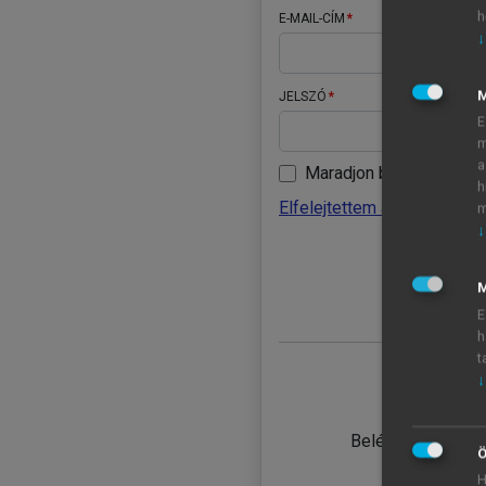
h
E-MAIL-CÍM
↓
JELSZÓ
E
m
a
Maradjon belépve
h
Elfelejtettem a jelszavamat
m
↓
BELÉ
M
E
h
t
↓
TANULÓ
Belépés intézmén
Ö
H