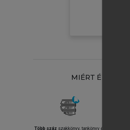
MIÉRT ÉRDEME
Több száz
szakkönyv, tankönyv és
Jel