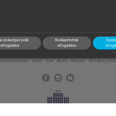
nyokat, hogy bármikor azonnal
részeket, és
készíts
saj
hozzájuk férhess!
jegyzeteket!
a szükséges sütik
Kiválasztottak
Összes
elfogadása
elfogadása
elfog
KNAK
SZERKESZTÉSI ÉS LEKTORÁLÁSI ALAPELVEK
MI – ÁLTALÁNOS
Pow
ICENCSZERZŐDÉS
SÚGÓ
GYIK
BLOG
RÓLUNK
SÜTI BEÁLLÍTÁS