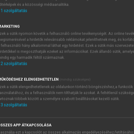
őtérképek és a közösségi médiaanalitika.
E-MAIL-CÍM
1
szolgáltatás
MARKETING
NÉV
zek a sütik nyomon követik a felhasználó online tevékenységét. Az online tev
egismerésével a hirdetők relevánsabb reklámokat jeleníthetnek meg, és korlát
 felhasználó hány alkalommal láthat egy hirdetést. Ezek a sütik más szervezete
JELSZÓ
irdetőkkel is megoszthatják ezeket az információkat. Ezek állandó sütik, amely
indig egy harmadik féltől származnak.
2
szolgáltatás
JELSZÓ ÚJRA
PÉS
ŰKÖDÉSHEZ ELENGEDHETETLEN
(mindig szükséges)
zek a sütik elengedhetetlenek az oldalunkon történő böngészéshez,a funkciók
asználatához, és a felhasználók nem tilthatják le azokat. A feltétlenül szükség
Kérek értesítést a MeRSZ új
artoznak többek között a személyre szabott beállításokat kezelő sütik.
Kérek értesítést az Akadémi
3
szolgáltatás
akcióiról.
 VAGY?
Az
Adatkezelési tájékozta
yi azonosítóval
veszem és elfogadom.
SSZES APP ÁTKAPCSOLÁSA
Az
Általános vásárlási felt
asználja ezt a kapcsolót az összes alkalmazás engedélyezéséhez/letiltásáho