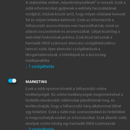
A statisztikai sütiket „teljesítménysütiknek” is nevezik. Ezek a
sütik információkat gyűjtenek a webhely használatának
módjáról, többek között arról, hogy milyen oldalakat keresett
ÚJ FIÓK LÉTREHOZÁSA
fel és milyen linkekre kattintott. Ezek az információk a
1 óra díjmentes hozzáférés
felhasználó azonosítására nem használhatóak, mivel az
adatok összesítettek és anonimizáltak. Céljuk kizárólag a
weboldal funkcióinak javítása. Ezek közé tartoznak a
E-MAIL-CÍM
harmadik féltől származó elemzési szolgáltatásokhoz
tartozó sütik; ilyen elemzési szolgáltatások a
látogatóelemzések, a hőtérképek és a közösségi
NÉV
médiaanalitika.
↓
1
szolgáltatás
JELSZÓ
MARKETING
Ezek a sütik nyomon követik a felhasználó online
tevékenységét. Az online tevékenységek megismerésével a
JELSZÓ ÚJRA
hirdetők relevánsabb reklámokat jeleníthetnek meg, és
korlátozhatják, hogy a felhasználó hány alkalommal láthat
egy hirdetést. Ezek a sütik más szervezetekkel és hirdetőkkel
is megoszthatják ezeket az információkat. Ezek állandó sütik,
Kérek értesítést a MeRSZ újdonságairól, akcióiról.
amelyek szinte mindig egy harmadik féltől származnak.
↓
2
szolgáltatás