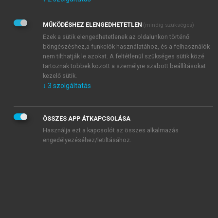
Kérek értesítést az Akadémiai Kiadó Zrt. újdonságairól,
akcióiról.
MŰKÖDÉSHEZ ELENGEDHETETLEN
(mindig szükséges)
Az
Adatkezelési tájékoztatóban
foglaltakat tudomásul
veszem és elfogadom.
Ezek a sütik elengedhetetlenek az oldalunkon történő
Az
Általános vásárlási feltételeket
, valamint a
szotar.net
és a
böngészéshez,a funkciók használatához, és a felhasználók
mersz.hu
oldalak licencszerződéseiben foglaltakat
nem tilthatják le azokat. A feltétlenül szükséges sütik közé
tudomásul veszem és elfogadom.
tartoznak többek között a személyre szabott beállításokat
kezelő sütik.
↓
3
szolgáltatás
KIPRÓBÁLOM
ÖSSZES APP ÁTKAPCSOLÁSA
Használja ezt a kapcsolót az összes alkalmazás
engedélyezéséhez/letiltásához.
MIÉRT ÉRDEMES A MERSZ ONLINE
OKOSKÖNYVTÁRAT HASZNÁLNI?