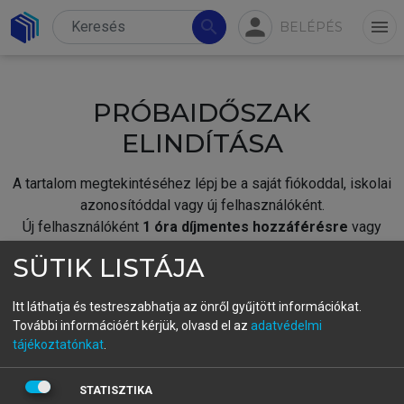
person
search
menu
BELÉPÉS
PRÓBAIDŐSZAK
ELINDÍTÁSA
A tartalom megtekintéséhez lépj be a saját fiókoddal, iskolai
azonosítóddal vagy új felhasználóként.
Új felhasználóként
1 óra díjmentes hozzáférésre
vagy
jogosult.
SÜTIK LISTÁJA
A próbaidőszak elindításához,
jelentkezz
be meglévő
fiókoddal,
vagy hozz létre új fiókot.
Itt láthatja és testreszabhatja az önről gyűjtött információkat.
További információért kérjük, olvasd el az
adatvédelmi
A regisztráció után a
próbaidőszak
automatikusan
elindul.
tájékoztatónkat
.
BELÉPÉS SAJÁT FIÓKKAL
STATISZTIKA