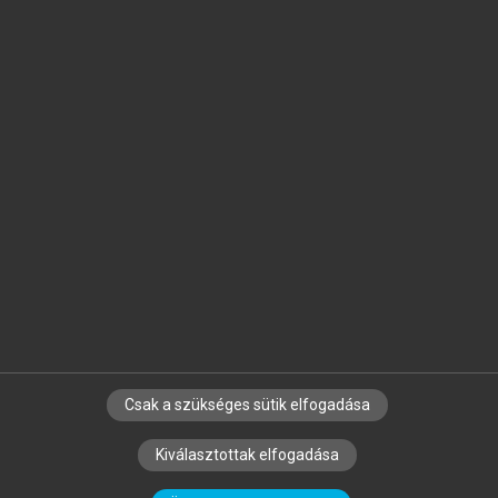
Jelöld meg a számodra fontos részeket, és
készíts
saját
jegyzeteket!
Egyéni előfizetéssel további
MeRSZ+ funkciókat
és
tartalmakat is elérhetsz.
Csak a szükséges sütik elfogadása
SZERZŐKNEK
CÉGEKNEK
KÖNYVTÁROSOKNAK
Kiválasztottak elfogadása
SZERKESZTÉSI ÉS LEKTORÁLÁSI ALAPELVEK