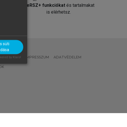
át
MeRSZ+ funkciókat
és tartalmakat
is elérhetsz.
 süti
adása
 IRÁNYELVEK
IMPRESSZUM
ADATVÉDELEM
ered by Klaro!
OK