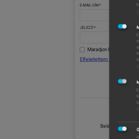
h
E-MAIL-CÍM
↓
JELSZÓ
E
m
a
Maradjon belépve
h
Elfelejtettem a jelszavamat
m
↓
BELÉ
M
E
h
t
↓
TANULÓ
Belépés intézmén
Ö
H