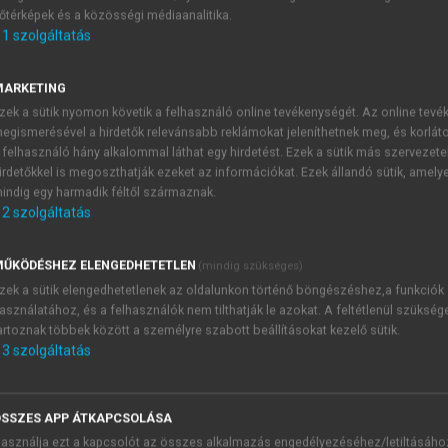
őtérképek és a közösségi médiaanalitika.
E-MAIL-CÍM
1
szolgáltatás
MARKETING
NÉV
zek a sütik nyomon követik a felhasználó online tevékenységét. Az online tev
egismerésével a hirdetők relevánsabb reklámokat jeleníthetnek meg, és korlát
 felhasználó hány alkalommal láthat egy hirdetést. Ezek a sütik más szervezete
JELSZÓ
irdetőkkel is megoszthatják ezeket az információkat. Ezek állandó sütik, amely
indig egy harmadik féltől származnak.
2
szolgáltatás
JELSZÓ ÚJRA
PÉS
ŰKÖDÉSHEZ ELENGEDHETETLEN
(mindig szükséges)
zek a sütik elengedhetetlenek az oldalunkon történő böngészéshez,a funkciók
asználatához, és a felhasználók nem tilthatják le azokat. A feltétlenül szükség
Kérek értesítést a MeRSZ új
artoznak többek között a személyre szabott beállításokat kezelő sütik.
Kérek értesítést az Akadémi
3
szolgáltatás
akcióiról.
 VAGY?
Az
Adatkezelési tájékozta
yi azonosítóval
veszem és elfogadom.
SSZES APP ÁTKAPCSOLÁSA
Az
Általános vásárlási felt
asználja ezt a kapcsolót az összes alkalmazás engedélyezéséhez/letiltásáho