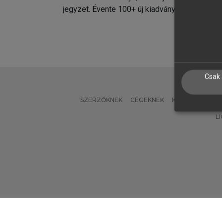
jegyzet. Évente 100+ új kiadvány.
kiadvá
Csak 
SZERZŐKNEK
CÉGEKNEK
KÖNYVTÁROSO
L
Verzió: 2.7.2