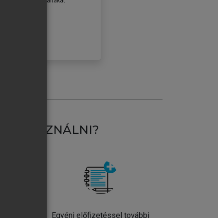
erződéseiben foglaltakat
ogadom.
ÓBÁLOM
AT HASZNÁLNI?
ntos
Egyéni előfizetéssel további