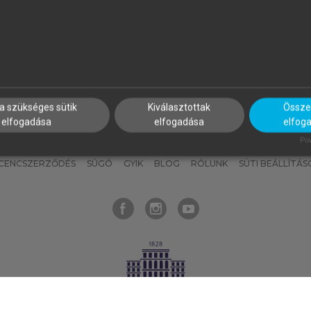
nyokat, hogy bármikor azonnal
részeket, és
készíts
saj
hozzájuk férhess!
jegyzeteket!
a szükséges sütik
Kiválasztottak
Összes
elfogadása
elfogadása
elfog
KNAK
SZERKESZTÉSI ÉS LEKTORÁLÁSI ALAPELVEK
MI – ÁLTALÁNOS
Pow
ICENCSZERZŐDÉS
SÚGÓ
GYIK
BLOG
RÓLUNK
SÜTI BEÁLLÍTÁS