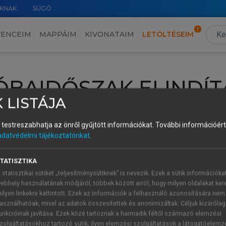
KNAK
SÚGÓ
VENCEIM
MAPPÁIM
KIVONATAIM
LETÖLTÉSEIM
ÓBAIDŐSZAK ELINDÍT
 LISTÁJA
intéséhez lépj be a saját fiókoddal, iskolai azonosítóddal vagy ú
és testreszabhatja az önről gyűjtött információkat.
További információért 
Új felhasználóként
1 óra díjmentes hozzáférésre
vagy jogosult
adatvédelmi tájékoztatónkat
.
k elindításához,
jelentkezz
be meglévő fiókoddal,
vagy hozz lé
A regisztráció után a
próbaidőszak
automatikusan
elindul.
TATISZTIKA
 statisztikai sütiket „teljesítménysütiknek” is nevezik. Ezek a sütik információka
ebhely használatának módjáról, többek között arról, hogy milyen oldalakat kere
ilyen linkekre kattintott. Ezek az információk a felhasználó azonosítására nem
ÚJ FIÓK 
ÁT FIÓKKAL
asználhatóak, mivel az adatok összesítettek és anonimizáltak. Céljuk kizáróla
1 óra díjme
unkcióinak javítása. Ezek közé tartoznak a harmadik féltől származó elemzési
zolgáltatásokhoz tartozó sütik; ilyen elemzési szolgáltatások a látogatóelemz