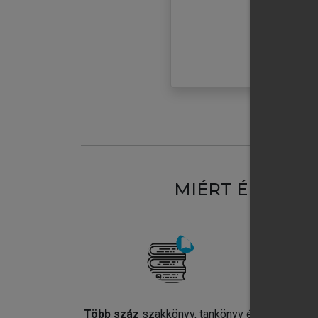
MIÉRT ÉRDEME
Több száz
szakkönyv, tankönyv és
Jel