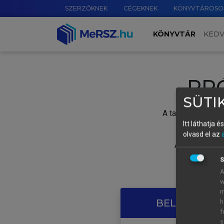
SZERZŐKNEK
CÉGEKNEK
KÖNYVTÁROSO
KÖNYVTÁR
KED
PR
SÜTIK
A tartalom megtek
Itt láthatja 
olvasd el az
A próbaidősza
S
A
w
m
BELÉPÉS SAJ
h
f
s