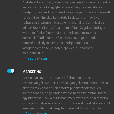
A statisztikai sütiket „teljesítménysütiknek” is nevezik. Ezek a
sütik információkat gyűjtenek a webhely használatának
módjáról, többek között arról, hogy milyen oldalakat keresett
ÚJ FIÓK LÉTREHOZÁSA
fel és milyen linkekre kattintott. Ezek az információk a
1 óra díjmentes hozzáférés
felhasználó azonosítására nem használhatóak, mivel az
adatok összesítettek és anonimizáltak. Céljuk kizárólag a
weboldal funkcióinak javítása. Ezek közé tartoznak a
E-MAIL-CÍM
harmadik féltől származó elemzési szolgáltatásokhoz
tartozó sütik; ilyen elemzési szolgáltatások a
látogatóelemzések, a hőtérképek és a közösségi
NÉV
médiaanalitika.
↓
1
szolgáltatás
JELSZÓ
MARKETING
Ezek a sütik nyomon követik a felhasználó online
tevékenységét. Az online tevékenységek megismerésével a
JELSZÓ ÚJRA
hirdetők relevánsabb reklámokat jeleníthetnek meg, és
korlátozhatják, hogy a felhasználó hány alkalommal láthat
egy hirdetést. Ezek a sütik más szervezetekkel és hirdetőkkel
is megoszthatják ezeket az információkat. Ezek állandó sütik,
Kérek értesítést a MeRSZ újdonságairól, akcióiról.
amelyek szinte mindig egy harmadik féltől származnak.
↓
2
szolgáltatás