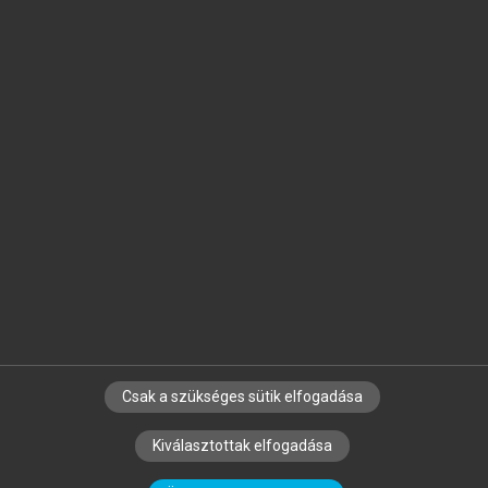
Jelöld meg a számodra fontos részeket, és
készíts
saját
jegyzeteket!
Egyéni előfizetéssel további
MeRSZ+ funkciókat
és
tartalmakat is elérhetsz.
Csak a szükséges sütik elfogadása
SZERZŐKNEK
CÉGEKNEK
KÖNYVTÁROSOKNAK
Kiválasztottak elfogadása
SZERKESZTÉSI ÉS LEKTORÁLÁSI ALAPELVEK