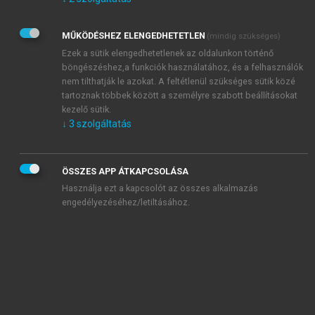
Kérek értesítést az Akadémiai Kiadó Zrt. újdonságairól,
akcióiról.
MŰKÖDÉSHEZ ELENGEDHETETLEN
(mindig szükséges)
Az
Adatkezelési tájékoztatóban
foglaltakat tudomásul
veszem és elfogadom.
Ezek a sütik elengedhetetlenek az oldalunkon történő
Az
Általános vásárlási feltételeket
, valamint a
szotar.net
és a
böngészéshez,a funkciók használatához, és a felhasználók
mersz.hu
oldalak licencszerződéseiben foglaltakat
nem tilthatják le azokat. A feltétlenül szükséges sütik közé
tudomásul veszem és elfogadom.
tartoznak többek között a személyre szabott beállításokat
kezelő sütik.
↓
3
szolgáltatás
KIPRÓBÁLOM
ÖSSZES APP ÁTKAPCSOLÁSA
Használja ezt a kapcsolót az összes alkalmazás
engedélyezéséhez/letiltásához.
MIÉRT ÉRDEMES A MERSZ ONLINE
OKOSKÖNYVTÁRAT HASZNÁLNI?