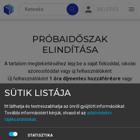
person
search
menu
BELÉPÉS
PRÓBAIDŐSZAK
ELINDÍTÁSA
A tartalom megtekintéséhez lépj be a saját fiókoddal, iskolai
azonosítóddal vagy új felhasználóként.
Új felhasználóként
1 óra díjmentes hozzáférésre
vagy
jogosult.
SÜTIK LISTÁJA
A próbaidőszak elindításához,
jelentkezz
be meglévő
fiókoddal,
vagy hozz létre új fiókot.
Itt láthatja és testreszabhatja az önről gyűjtött információkat.
További információért kérjük, olvasd el az
adatvédelmi
A regisztráció után a
próbaidőszak
automatikusan
elindul.
tájékoztatónkat
.
BELÉPÉS SAJÁT FIÓKKAL
STATISZTIKA