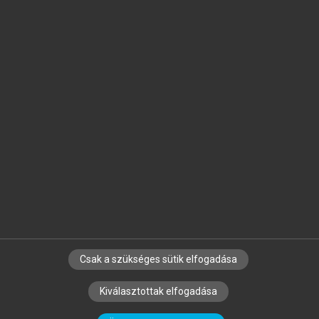
Jelöld meg a számodra fontos részeket, és
készíts
saját
jegyzeteket!
Egyéni előfizetéssel további
MeRSZ+ funkciókat
és
tartalmakat is elérhetsz.
Csak a szükséges sütik elfogadása
SZERZŐKNEK
CÉGEKNEK
KÖNYVTÁROSOKNAK
Kiválasztottak elfogadása
SZERKESZTÉSI ÉS LEKTORÁLÁSI ALAPELVEK