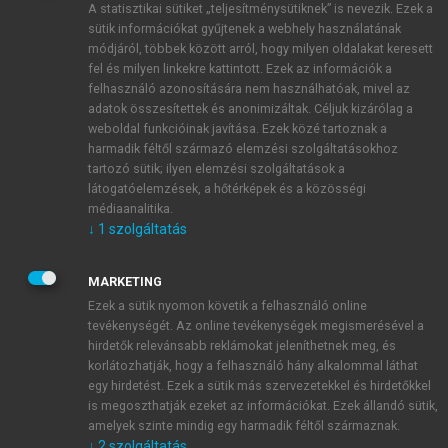
A statisztikai sütiket „teljesítménysütiknek” is nevezik. Ezek a
sütik információkat gyűjtenek a webhely használatának
módjáról, többek között arról, hogy milyen oldalakat keresett
ÚJ FIÓK LÉTREHOZÁSA
fel és milyen linkekre kattintott. Ezek az információk a
1 óra díjmentes hozzáférés
felhasználó azonosítására nem használhatóak, mivel az
adatok összesítettek és anonimizáltak. Céljuk kizárólag a
weboldal funkcióinak javítása. Ezek közé tartoznak a
E-MAIL-CÍM
harmadik féltől származó elemzési szolgáltatásokhoz
tartozó sütik; ilyen elemzési szolgáltatások a
látogatóelemzések, a hőtérképek és a közösségi
NÉV
médiaanalitika.
↓
1
szolgáltatás
JELSZÓ
MARKETING
Ezek a sütik nyomon követik a felhasználó online
tevékenységét. Az online tevékenységek megismerésével a
JELSZÓ ÚJRA
hirdetők relevánsabb reklámokat jeleníthetnek meg, és
korlátozhatják, hogy a felhasználó hány alkalommal láthat
egy hirdetést. Ezek a sütik más szervezetekkel és hirdetőkkel
is megoszthatják ezeket az információkat. Ezek állandó sütik,
Kérek értesítést a MeRSZ újdonságairól, akcióiról.
amelyek szinte mindig egy harmadik féltől származnak.
↓
2
szolgáltatás