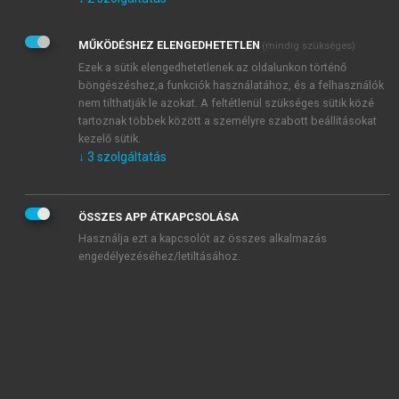
Kérek értesítést az Akadémiai Kiadó Zrt. újdonságairól,
akcióiról.
MŰKÖDÉSHEZ ELENGEDHETETLEN
(mindig szükséges)
Az
Adatkezelési tájékoztatóban
foglaltakat tudomásul
veszem és elfogadom.
Ezek a sütik elengedhetetlenek az oldalunkon történő
Az
Általános vásárlási feltételeket
, valamint a
szotar.net
és a
böngészéshez,a funkciók használatához, és a felhasználók
mersz.hu
oldalak licencszerződéseiben foglaltakat
nem tilthatják le azokat. A feltétlenül szükséges sütik közé
tudomásul veszem és elfogadom.
tartoznak többek között a személyre szabott beállításokat
kezelő sütik.
↓
3
szolgáltatás
KIPRÓBÁLOM
ÖSSZES APP ÁTKAPCSOLÁSA
Használja ezt a kapcsolót az összes alkalmazás
engedélyezéséhez/letiltásához.
MIÉRT ÉRDEMES A MERSZ ONLINE
OKOSKÖNYVTÁRAT HASZNÁLNI?