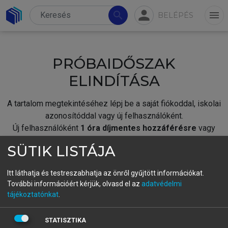
person
search
menu
BELÉPÉS
PRÓBAIDŐSZAK
ELINDÍTÁSA
A tartalom megtekintéséhez lépj be a saját fiókoddal, iskolai
azonosítóddal vagy új felhasználóként.
Új felhasználóként
1 óra díjmentes hozzáférésre
vagy
jogosult.
SÜTIK LISTÁJA
A próbaidőszak elindításához,
jelentkezz
be meglévő
fiókoddal,
vagy hozz létre új fiókot.
Itt láthatja és testreszabhatja az önről gyűjtött információkat.
További információért kérjük, olvasd el az
adatvédelmi
A regisztráció után a
próbaidőszak
automatikusan
elindul.
tájékoztatónkat
.
BELÉPÉS SAJÁT FIÓKKAL
STATISZTIKA