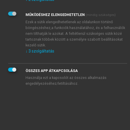
Kérek értesítést az Akadémiai Kiadó Zrt. újdonságairól,
akcióiról.
MŰKÖDÉSHEZ ELENGEDHETETLEN
(mindig szükséges)
Az
Adatkezelési tájékoztatóban
foglaltakat tudomásul
veszem és elfogadom.
Ezek a sütik elengedhetetlenek az oldalunkon történő
Az
Általános vásárlási feltételeket
, valamint a
szotar.net
és a
böngészéshez,a funkciók használatához, és a felhasználók
mersz.hu
oldalak licencszerződéseiben foglaltakat
nem tilthatják le azokat. A feltétlenül szükséges sütik közé
tudomásul veszem és elfogadom.
tartoznak többek között a személyre szabott beállításokat
kezelő sütik.
↓
3
szolgáltatás
KIPRÓBÁLOM
ÖSSZES APP ÁTKAPCSOLÁSA
Használja ezt a kapcsolót az összes alkalmazás
engedélyezéséhez/letiltásához.
MIÉRT ÉRDEMES A MERSZ ONLINE
OKOSKÖNYVTÁRAT HASZNÁLNI?