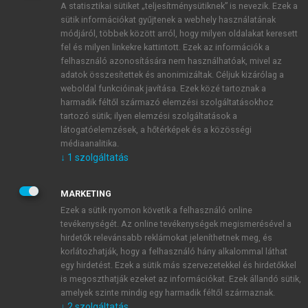
A statisztikai sütiket „teljesítménysütiknek” is nevezik. Ezek a
sütik információkat gyűjtenek a webhely használatának
módjáról, többek között arról, hogy milyen oldalakat keresett
ÚJ FIÓK LÉTREHOZÁSA
fel és milyen linkekre kattintott. Ezek az információk a
1 óra díjmentes hozzáférés
felhasználó azonosítására nem használhatóak, mivel az
adatok összesítettek és anonimizáltak. Céljuk kizárólag a
weboldal funkcióinak javítása. Ezek közé tartoznak a
E-MAIL-CÍM
harmadik féltől származó elemzési szolgáltatásokhoz
tartozó sütik; ilyen elemzési szolgáltatások a
látogatóelemzések, a hőtérképek és a közösségi
NÉV
médiaanalitika.
↓
1
szolgáltatás
JELSZÓ
MARKETING
Ezek a sütik nyomon követik a felhasználó online
tevékenységét. Az online tevékenységek megismerésével a
JELSZÓ ÚJRA
hirdetők relevánsabb reklámokat jeleníthetnek meg, és
korlátozhatják, hogy a felhasználó hány alkalommal láthat
egy hirdetést. Ezek a sütik más szervezetekkel és hirdetőkkel
is megoszthatják ezeket az információkat. Ezek állandó sütik,
Kérek értesítést a MeRSZ újdonságairól, akcióiról.
amelyek szinte mindig egy harmadik féltől származnak.
↓
2
szolgáltatás