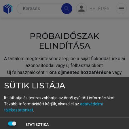
person
search
menu
BELÉPÉS
PRÓBAIDŐSZAK
ELINDÍTÁSA
A tartalom megtekintéséhez lépj be a saját fiókoddal, iskolai
azonosítóddal vagy új felhasználóként.
Új felhasználóként
1 óra díjmentes hozzáférésre
vagy
jogosult.
SÜTIK LISTÁJA
A próbaidőszak elindításához,
jelentkezz
be meglévő
fiókoddal,
vagy hozz létre új fiókot.
Itt láthatja és testreszabhatja az önről gyűjtött információkat.
További információért kérjük, olvasd el az
adatvédelmi
A regisztráció után a
próbaidőszak
automatikusan
elindul.
tájékoztatónkat
.
BELÉPÉS SAJÁT FIÓKKAL
STATISZTIKA