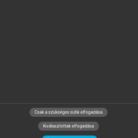
Jelöld meg a számodra fontos részeket, és
készíts
saját
jegyzeteket!
Egyéni előfizetéssel további
MeRSZ+ funkciókat
és
tartalmakat is elérhetsz.
Csak a szükséges sütik elfogadása
SZERZŐKNEK
CÉGEKNEK
KÖNYVTÁROSOKNAK
Kiválasztottak elfogadása
SZERKESZTÉSI ÉS LEKTORÁLÁSI ALAPELVEK