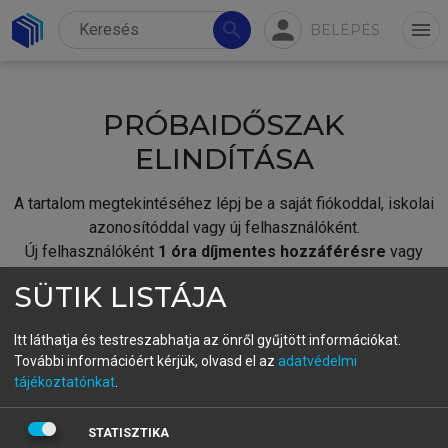
person
search
menu
BELÉPÉS
PRÓBAIDŐSZAK
ELINDÍTÁSA
A tartalom megtekintéséhez lépj be a saját fiókoddal, iskolai
azonosítóddal vagy új felhasználóként.
Új felhasználóként
1 óra díjmentes hozzáférésre
vagy
jogosult.
SÜTIK LISTÁJA
A próbaidőszak elindításához,
jelentkezz
be meglévő
fiókoddal,
vagy hozz létre új fiókot.
Itt láthatja és testreszabhatja az önről gyűjtött információkat.
További információért kérjük, olvasd el az
adatvédelmi
A regisztráció után a
próbaidőszak
automatikusan
elindul.
tájékoztatónkat
.
BELÉPÉS SAJÁT FIÓKKAL
STATISZTIKA