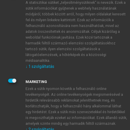
A statisztikai sütiket „teljesítménysütiknek” is nevezik. Ezek a
sütik információkat gyűjtenek a webhely használatának
módjáról, többek között arról, hogy milyen oldalakat keresett
ÚJ FIÓK LÉTREHOZÁSA
fel és milyen linkekre kattintott. Ezek az információk a
1 óra díjmentes hozzáférés
felhasználó azonosítására nem használhatóak, mivel az
adatok összesítettek és anonimizáltak. Céljuk kizárólag a
weboldal funkcióinak javítása. Ezek közé tartoznak a
E-MAIL-CÍM
harmadik féltől származó elemzési szolgáltatásokhoz
tartozó sütik; ilyen elemzési szolgáltatások a
látogatóelemzések, a hőtérképek és a közösségi
NÉV
médiaanalitika.
↓
1
szolgáltatás
JELSZÓ
MARKETING
Ezek a sütik nyomon követik a felhasználó online
tevékenységét. Az online tevékenységek megismerésével a
JELSZÓ ÚJRA
hirdetők relevánsabb reklámokat jeleníthetnek meg, és
korlátozhatják, hogy a felhasználó hány alkalommal láthat
egy hirdetést. Ezek a sütik más szervezetekkel és hirdetőkkel
is megoszthatják ezeket az információkat. Ezek állandó sütik,
Kérek értesítést a MeRSZ újdonságairól, akcióiról.
amelyek szinte mindig egy harmadik féltől származnak.
↓
2
szolgáltatás