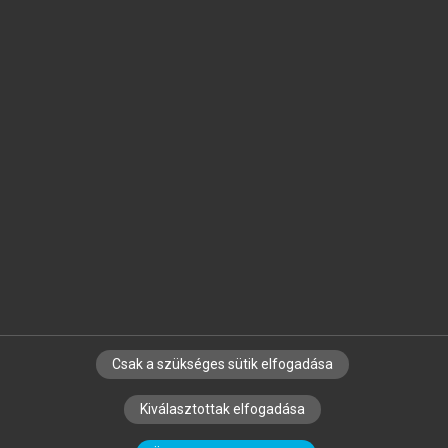
Jelöld meg a számodra fontos részeket, és
készíts
saját
jegyzeteket!
Egyéni előfizetéssel további
MeRSZ+ funkciókat
és
tartalmakat is elérhetsz.
Csak a szükséges sütik elfogadása
SZERZŐKNEK
CÉGEKNEK
KÖNYVTÁROSOKNAK
Kiválasztottak elfogadása
SZERKESZTÉSI ÉS LEKTORÁLÁSI ALAPELVEK