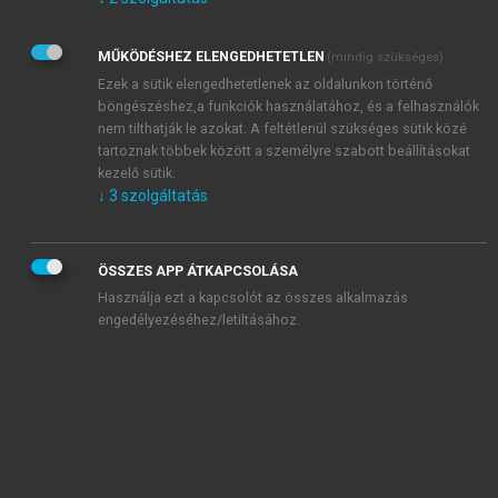
Kérek értesítést az Akadémiai Kiadó Zrt. újdonságairól,
akcióiról.
MŰKÖDÉSHEZ ELENGEDHETETLEN
(mindig szükséges)
Az
Adatkezelési tájékoztatóban
foglaltakat tudomásul
veszem és elfogadom.
Ezek a sütik elengedhetetlenek az oldalunkon történő
Az
Általános vásárlási feltételeket
, valamint a
szotar.net
és a
böngészéshez,a funkciók használatához, és a felhasználók
mersz.hu
oldalak licencszerződéseiben foglaltakat
nem tilthatják le azokat. A feltétlenül szükséges sütik közé
tudomásul veszem és elfogadom.
tartoznak többek között a személyre szabott beállításokat
kezelő sütik.
↓
3
szolgáltatás
KIPRÓBÁLOM
ÖSSZES APP ÁTKAPCSOLÁSA
Használja ezt a kapcsolót az összes alkalmazás
engedélyezéséhez/letiltásához.
MIÉRT ÉRDEMES A MERSZ ONLINE
OKOSKÖNYVTÁRAT HASZNÁLNI?