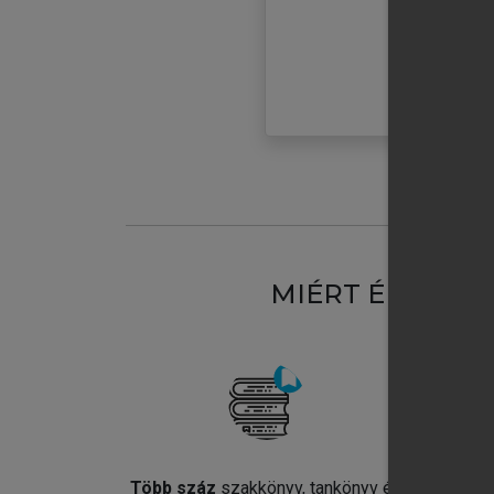
MIÉRT ÉRDEME
Több száz
szakkönyv, tankönyv és
Jel