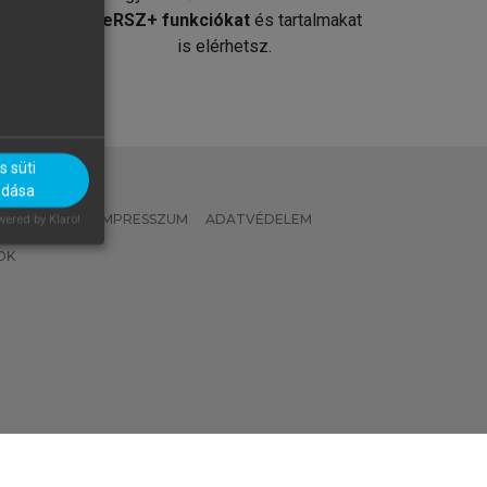
át
MeRSZ+ funkciókat
és tartalmakat
is elérhetsz.
 süti
adása
 IRÁNYELVEK
IMPRESSZUM
ADATVÉDELEM
ered by Klaro!
OK