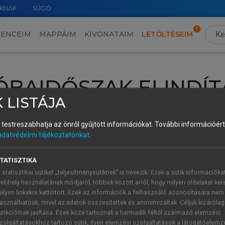
KNAK
SÚGÓ
VENCEIM
MAPPÁIM
KIVONATAIM
LETÖLTÉSEIM
ÓBAIDŐSZAK ELINDÍT
 LISTÁJA
intéséhez lépj be a saját fiókoddal, iskolai azonosítóddal vagy ú
és testreszabhatja az önről gyűjtött információkat.
További információért 
Új felhasználóként
1 óra díjmentes hozzáférésre
vagy jogosult
adatvédelmi tájékoztatónkat
.
k elindításához,
jelentkezz
be meglévő fiókoddal,
vagy hozz lé
A regisztráció után a
próbaidőszak
automatikusan
elindul.
TATISZTIKA
 statisztikai sütiket „teljesítménysütiknek” is nevezik. Ezek a sütik információka
ebhely használatának módjáról, többek között arról, hogy milyen oldalakat kere
ilyen linkekre kattintott. Ezek az információk a felhasználó azonosítására nem
ÚJ FIÓK 
ÁT FIÓKKAL
asználhatóak, mivel az adatok összesítettek és anonimizáltak. Céljuk kizáróla
1 óra díjme
unkcióinak javítása. Ezek közé tartoznak a harmadik féltől származó elemzési
zolgáltatásokhoz tartozó sütik; ilyen elemzési szolgáltatások a látogatóelemz