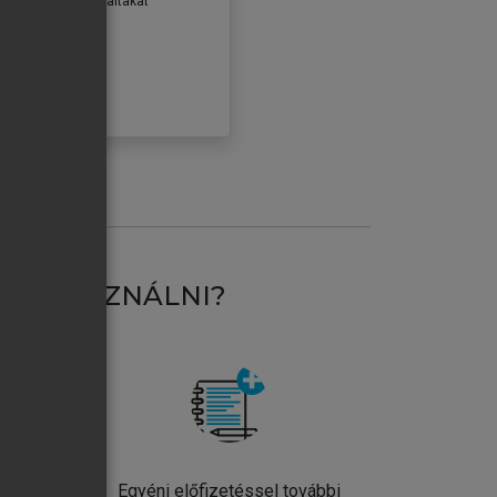
erződéseiben foglaltakat
ogadom.
ÓBÁLOM
AT HASZNÁLNI?
ntos
Egyéni előfizetéssel további