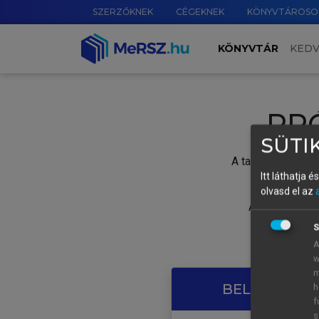
SZERZŐKNEK
CÉGEKNEK
KÖNYVTÁROSO
KÖNYVTÁR
KED
PR
SÜTIK
A tartalom megtek
Itt láthatja 
olvasd el az
A próbaidősza
S
A
w
m
BELÉPÉS SAJ
h
f
s