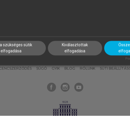
nyokat, hogy bármikor azonnal
részeket, és
készíts
saj
hozzájuk férhess!
jegyzeteket!
a szükséges sütik
Kiválasztottak
Összes
elfogadása
elfogadása
elfog
KNAK
SZERKESZTÉSI ÉS LEKTORÁLÁSI ALAPELVEK
MI – ÁLTALÁNOS
Pow
ICENCSZERZŐDÉS
SÚGÓ
GYIK
BLOG
RÓLUNK
SÜTI BEÁLLÍTÁS