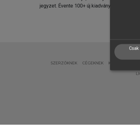
jegyzet. Évente 100+ új kiadvány.
kiadvá
Csak 
SZERZŐKNEK
CÉGEKNEK
KÖNYVTÁROSO
L
Verzió: 2.7.2