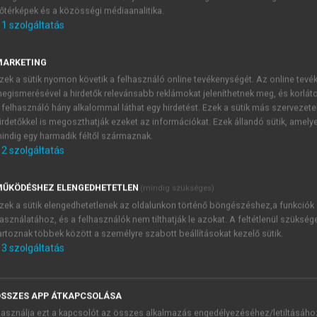
őtérképek és a közösségi médiaanalitika.
E-MAIL-CÍM
1
szolgáltatás
MARKETING
NÉV
zek a sütik nyomon követik a felhasználó online tevékenységét. Az online tev
egismerésével a hirdetők relevánsabb reklámokat jeleníthetnek meg, és korlát
 felhasználó hány alkalommal láthat egy hirdetést. Ezek a sütik más szervezete
JELSZÓ
irdetőkkel is megoszthatják ezeket az információkat. Ezek állandó sütik, amely
indig egy harmadik féltől származnak.
2
szolgáltatás
JELSZÓ ÚJRA
PÉS
ŰKÖDÉSHEZ ELENGEDHETETLEN
(mindig szükséges)
zek a sütik elengedhetetlenek az oldalunkon történő böngészéshez,a funkciók
asználatához, és a felhasználók nem tilthatják le azokat. A feltétlenül szükség
Kérek értesítést a MeRSZ új
artoznak többek között a személyre szabott beállításokat kezelő sütik.
Kérek értesítést az Akadémi
3
szolgáltatás
akcióiról.
 VAGY?
Az
Adatkezelési tájékozta
yi azonosítóval
veszem és elfogadom.
SSZES APP ÁTKAPCSOLÁSA
Az
Általános vásárlási felt
asználja ezt a kapcsolót az összes alkalmazás engedélyezéséhez/letiltásáho