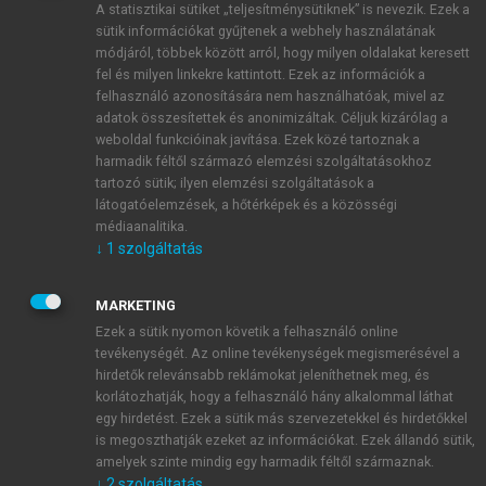
A statisztikai sütiket „teljesítménysütiknek” is nevezik. Ezek a
sütik információkat gyűjtenek a webhely használatának
módjáról, többek között arról, hogy milyen oldalakat keresett
ÚJ FIÓK LÉTREHOZÁSA
fel és milyen linkekre kattintott. Ezek az információk a
1 óra díjmentes hozzáférés
felhasználó azonosítására nem használhatóak, mivel az
adatok összesítettek és anonimizáltak. Céljuk kizárólag a
weboldal funkcióinak javítása. Ezek közé tartoznak a
E-MAIL-CÍM
harmadik féltől származó elemzési szolgáltatásokhoz
tartozó sütik; ilyen elemzési szolgáltatások a
látogatóelemzések, a hőtérképek és a közösségi
NÉV
médiaanalitika.
↓
1
szolgáltatás
JELSZÓ
MARKETING
Ezek a sütik nyomon követik a felhasználó online
tevékenységét. Az online tevékenységek megismerésével a
JELSZÓ ÚJRA
hirdetők relevánsabb reklámokat jeleníthetnek meg, és
korlátozhatják, hogy a felhasználó hány alkalommal láthat
egy hirdetést. Ezek a sütik más szervezetekkel és hirdetőkkel
is megoszthatják ezeket az információkat. Ezek állandó sütik,
Kérek értesítést a MeRSZ újdonságairól, akcióiról.
amelyek szinte mindig egy harmadik féltől származnak.
↓
2
szolgáltatás