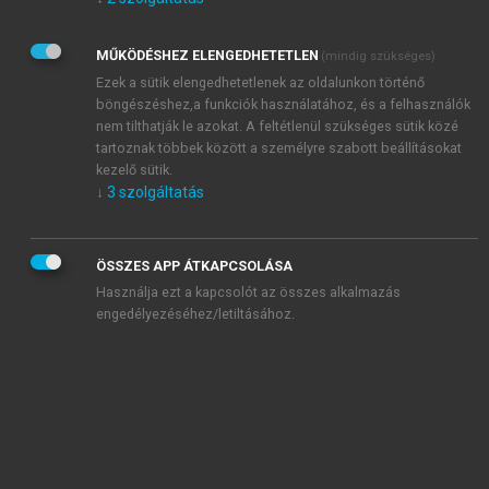
Kérek értesítést az Akadémiai Kiadó Zrt. újdonságairól,
akcióiról.
MŰKÖDÉSHEZ ELENGEDHETETLEN
(mindig szükséges)
Az
Adatkezelési tájékoztatóban
foglaltakat tudomásul
veszem és elfogadom.
Ezek a sütik elengedhetetlenek az oldalunkon történő
Az
Általános vásárlási feltételeket
, valamint a
szotar.net
és a
böngészéshez,a funkciók használatához, és a felhasználók
mersz.hu
oldalak licencszerződéseiben foglaltakat
nem tilthatják le azokat. A feltétlenül szükséges sütik közé
tudomásul veszem és elfogadom.
tartoznak többek között a személyre szabott beállításokat
kezelő sütik.
↓
3
szolgáltatás
KIPRÓBÁLOM
ÖSSZES APP ÁTKAPCSOLÁSA
Használja ezt a kapcsolót az összes alkalmazás
engedélyezéséhez/letiltásához.
MIÉRT ÉRDEMES A MERSZ ONLINE
OKOSKÖNYVTÁRAT HASZNÁLNI?