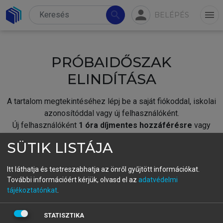
person
search
menu
BELÉPÉS
PRÓBAIDŐSZAK
ELINDÍTÁSA
A tartalom megtekintéséhez lépj be a saját fiókoddal, iskolai
azonosítóddal vagy új felhasználóként.
Új felhasználóként
1 óra díjmentes hozzáférésre
vagy
jogosult.
SÜTIK LISTÁJA
A próbaidőszak elindításához,
jelentkezz
be meglévő
fiókoddal,
vagy hozz létre új fiókot.
Itt láthatja és testreszabhatja az önről gyűjtött információkat.
További információért kérjük, olvasd el az
adatvédelmi
A regisztráció után a
próbaidőszak
automatikusan
elindul.
tájékoztatónkat
.
BELÉPÉS SAJÁT FIÓKKAL
STATISZTIKA