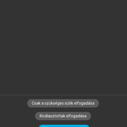
Jelöld meg a számodra fontos részeket, és
készíts
saját
jegyzeteket!
Egyéni előfizetéssel további
MeRSZ+ funkciókat
és
tartalmakat is elérhetsz.
Csak a szükséges sütik elfogadása
SZERZŐKNEK
CÉGEKNEK
KÖNYVTÁROSOKNAK
Kiválasztottak elfogadása
SZERKESZTÉSI ÉS LEKTORÁLÁSI ALAPELVEK