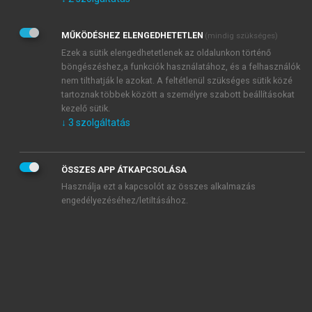
Kérek értesítést az Akadémiai Kiadó Zrt. újdonságairól,
akcióiról.
MŰKÖDÉSHEZ ELENGEDHETETLEN
(mindig szükséges)
Az
Adatkezelési tájékoztatóban
foglaltakat tudomásul
veszem és elfogadom.
Ezek a sütik elengedhetetlenek az oldalunkon történő
Az
Általános vásárlási feltételeket
, valamint a
szotar.net
és a
böngészéshez,a funkciók használatához, és a felhasználók
mersz.hu
oldalak licencszerződéseiben foglaltakat
nem tilthatják le azokat. A feltétlenül szükséges sütik közé
tudomásul veszem és elfogadom.
tartoznak többek között a személyre szabott beállításokat
kezelő sütik.
↓
3
szolgáltatás
KIPRÓBÁLOM
ÖSSZES APP ÁTKAPCSOLÁSA
Használja ezt a kapcsolót az összes alkalmazás
engedélyezéséhez/letiltásához.
MIÉRT ÉRDEMES A MERSZ ONLINE
OKOSKÖNYVTÁRAT HASZNÁLNI?