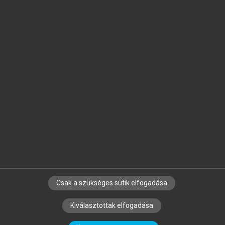
Jelöld meg a számodra fontos részeket, és
készíts
saját
jegyzeteket!
Egyéni előfizetéssel további
MeRSZ+ funkciókat
és
tartalmakat is elérhetsz.
Csak a szükséges sütik elfogadása
SZERZŐKNEK
CÉGEKNEK
KÖNYVTÁROSOKNAK
Kiválasztottak elfogadása
SZERKESZTÉSI ÉS LEKTORÁLÁSI ALAPELVEK