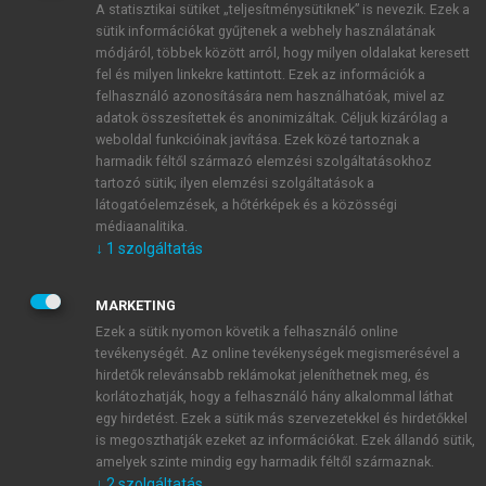
A statisztikai sütiket „teljesítménysütiknek” is nevezik. Ezek a
sütik információkat gyűjtenek a webhely használatának
módjáról, többek között arról, hogy milyen oldalakat keresett
ÚJ FIÓK LÉTREHOZÁSA
fel és milyen linkekre kattintott. Ezek az információk a
1 óra díjmentes hozzáférés
felhasználó azonosítására nem használhatóak, mivel az
adatok összesítettek és anonimizáltak. Céljuk kizárólag a
weboldal funkcióinak javítása. Ezek közé tartoznak a
E-MAIL-CÍM
harmadik féltől származó elemzési szolgáltatásokhoz
tartozó sütik; ilyen elemzési szolgáltatások a
látogatóelemzések, a hőtérképek és a közösségi
NÉV
médiaanalitika.
↓
1
szolgáltatás
JELSZÓ
MARKETING
Ezek a sütik nyomon követik a felhasználó online
tevékenységét. Az online tevékenységek megismerésével a
JELSZÓ ÚJRA
hirdetők relevánsabb reklámokat jeleníthetnek meg, és
korlátozhatják, hogy a felhasználó hány alkalommal láthat
egy hirdetést. Ezek a sütik más szervezetekkel és hirdetőkkel
is megoszthatják ezeket az információkat. Ezek állandó sütik,
Kérek értesítést a MeRSZ újdonságairól, akcióiról.
amelyek szinte mindig egy harmadik féltől származnak.
↓
2
szolgáltatás