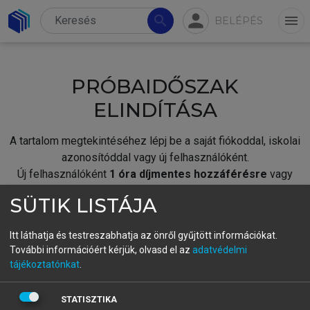
person
search
menu
BELÉPÉS
PRÓBAIDŐSZAK
ELINDÍTÁSA
A tartalom megtekintéséhez lépj be a saját fiókoddal, iskolai
azonosítóddal vagy új felhasználóként.
Új felhasználóként
1 óra díjmentes hozzáférésre
vagy
jogosult.
SÜTIK LISTÁJA
A próbaidőszak elindításához,
jelentkezz
be meglévő
fiókoddal,
vagy hozz létre új fiókot.
Itt láthatja és testreszabhatja az önről gyűjtött információkat.
További információért kérjük, olvasd el az
adatvédelmi
A regisztráció után a
próbaidőszak
automatikusan
elindul.
tájékoztatónkat
.
BELÉPÉS SAJÁT FIÓKKAL
STATISZTIKA