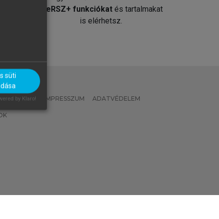
át
MeRSZ+ funkciókat
és tartalmakat
is elérhetsz.
 süti
adása
 IRÁNYELVEK
IMPRESSZUM
ADATVÉDELEM
ered by Klaro!
OK