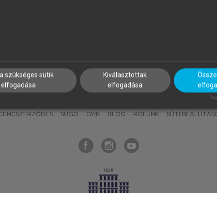
nyokat, hogy bármikor azonnal
részeket, és
készíts
saj
hozzájuk férhess!
jegyzeteket!
a szükséges sütik
Kiválasztottak
Összes
elfogadása
elfogadása
elfog
KNAK
SZERKESZTÉSI ÉS LEKTORÁLÁSI ALAPELVEK
MI – ÁLTALÁNOS
Pow
ICENCSZERZŐDÉS
SÚGÓ
GYIK
BLOG
RÓLUNK
SÜTI BEÁLLÍTÁS