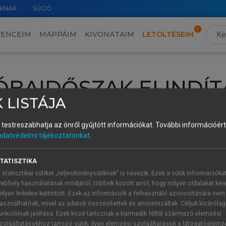
KNAK
SÚGÓ
VENCEIM
MAPPÁIM
KIVONATAIM
LETÖLTÉSEIM
ÓBAIDŐSZAK ELINDÍT
 LISTÁJA
intéséhez lépj be a saját fiókoddal, iskolai azonosítóddal vagy ú
és testreszabhatja az önről gyűjtött információkat.
További információért 
Új felhasználóként
1 óra díjmentes hozzáférésre
vagy jogosult
adatvédelmi tájékoztatónkat
.
k elindításához,
jelentkezz
be meglévő fiókoddal,
vagy hozz lé
A regisztráció után a
próbaidőszak
automatikusan
elindul.
TATISZTIKA
 statisztikai sütiket „teljesítménysütiknek” is nevezik. Ezek a sütik információka
ebhely használatának módjáról, többek között arról, hogy milyen oldalakat kere
ilyen linkekre kattintott. Ezek az információk a felhasználó azonosítására nem
ÚJ FIÓK 
ÁT FIÓKKAL
asználhatóak, mivel az adatok összesítettek és anonimizáltak. Céljuk kizáróla
1 óra díjme
unkcióinak javítása. Ezek közé tartoznak a harmadik féltől származó elemzési
zolgáltatásokhoz tartozó sütik; ilyen elemzési szolgáltatások a látogatóelemz