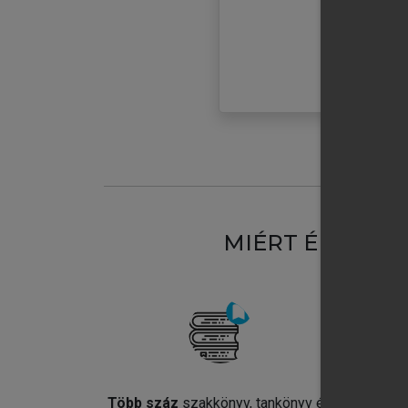
MIÉRT ÉRDEME
Több száz
szakkönyv, tankönyv és
Jel