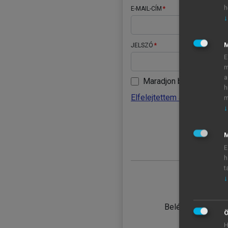
h
E-MAIL-CÍM
↓
JELSZÓ
E
m
a
Maradjon belépve
h
Elfelejtettem a jelszavamat
m
↓
BELÉ
M
E
h
t
↓
TANULÓ
Belépés intézmén
Ö
H