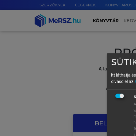
SZERZŐKNEK
CÉGEKNEK
KÖNYVTÁROSO
KÖNYVTÁR
KED
PR
SÜTIK
A tartalom megtek
Itt láthatja 
olvasd el az
A próbaidősza
S
A
w
m
BELÉPÉS SAJ
h
f
s