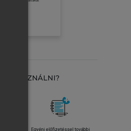
erződéseiben foglaltakat
ogadom.
ÓBÁLOM
AT HASZNÁLNI?
ntos
Egyéni előfizetéssel további