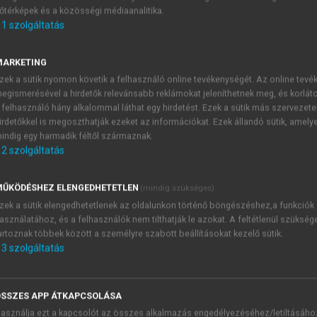
őtérképek és a közösségi médiaanalitika.
E-MAIL-CÍM
1
szolgáltatás
MARKETING
NÉV
zek a sütik nyomon követik a felhasználó online tevékenységét. Az online tev
egismerésével a hirdetők relevánsabb reklámokat jeleníthetnek meg, és korlát
 felhasználó hány alkalommal láthat egy hirdetést. Ezek a sütik más szervezete
JELSZÓ
irdetőkkel is megoszthatják ezeket az információkat. Ezek állandó sütik, amely
indig egy harmadik féltől származnak.
2
szolgáltatás
JELSZÓ ÚJRA
PÉS
ŰKÖDÉSHEZ ELENGEDHETETLEN
(mindig szükséges)
zek a sütik elengedhetetlenek az oldalunkon történő böngészéshez,a funkciók
asználatához, és a felhasználók nem tilthatják le azokat. A feltétlenül szükség
Kérek értesítést a MeRSZ új
artoznak többek között a személyre szabott beállításokat kezelő sütik.
Kérek értesítést az Akadémi
3
szolgáltatás
akcióiról.
 VAGY?
Az
Adatkezelési tájékozta
yi azonosítóval
veszem és elfogadom.
SSZES APP ÁTKAPCSOLÁSA
Az
Általános vásárlási felt
asználja ezt a kapcsolót az összes alkalmazás engedélyezéséhez/letiltásáho