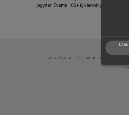
jegyzet. Évente 100+ új kiadvány.
kiadvá
Csak 
SZERZŐKNEK
CÉGEKNEK
KÖNYVTÁROSO
L
Verzió: 2.7.2