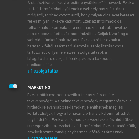
A statisztikai sütiket „teljesítménysütiknek” is nevezik. Ezek a
sütik információkat gyűjtenek a webhely használatának
módjáról, többek között arról, hogy milyen oldalakat keresett
ÚJ FIÓK LÉTREHOZÁSA
fel és milyen linkekre kattintott. Ezek az információk a
1 óra díjmentes hozzáférés
felhasználó azonosítására nem használhatóak, mivel az
adatok összesítettek és anonimizáltak. Céljuk kizárólag a
weboldal funkcióinak javítása. Ezek közé tartoznak a
E-MAIL-CÍM
harmadik féltől származó elemzési szolgáltatásokhoz
tartozó sütik; ilyen elemzési szolgáltatások a
látogatóelemzések, a hőtérképek és a közösségi
NÉV
médiaanalitika.
↓
1
szolgáltatás
JELSZÓ
MARKETING
Ezek a sütik nyomon követik a felhasználó online
tevékenységét. Az online tevékenységek megismerésével a
JELSZÓ ÚJRA
hirdetők relevánsabb reklámokat jeleníthetnek meg, és
korlátozhatják, hogy a felhasználó hány alkalommal láthat
egy hirdetést. Ezek a sütik más szervezetekkel és hirdetőkkel
is megoszthatják ezeket az információkat. Ezek állandó sütik,
Kérek értesítést a MeRSZ újdonságairól, akcióiról.
amelyek szinte mindig egy harmadik féltől származnak.
↓
2
szolgáltatás