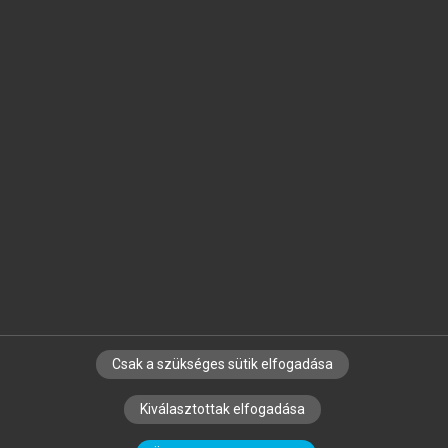
Jelöld meg a számodra fontos részeket, és
készíts
saját
jegyzeteket!
Egyéni előfizetéssel további
MeRSZ+ funkciókat
és
tartalmakat is elérhetsz.
Csak a szükséges sütik elfogadása
SZERZŐKNEK
CÉGEKNEK
KÖNYVTÁROSOKNAK
Kiválasztottak elfogadása
SZERKESZTÉSI ÉS LEKTORÁLÁSI ALAPELVEK