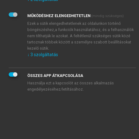
Kérek értesítést az Akadémiai Kiadó Zrt. újdonságairól,
akcióiról.
MŰKÖDÉSHEZ ELENGEDHETETLEN
(mindig szükséges)
Az
Adatkezelési tájékoztatóban
foglaltakat tudomásul
veszem és elfogadom.
Ezek a sütik elengedhetetlenek az oldalunkon történő
Az
Általános vásárlási feltételeket
, valamint a
szotar.net
és a
böngészéshez,a funkciók használatához, és a felhasználók
mersz.hu
oldalak licencszerződéseiben foglaltakat
nem tilthatják le azokat. A feltétlenül szükséges sütik közé
tudomásul veszem és elfogadom.
tartoznak többek között a személyre szabott beállításokat
kezelő sütik.
↓
3
szolgáltatás
KIPRÓBÁLOM
ÖSSZES APP ÁTKAPCSOLÁSA
Használja ezt a kapcsolót az összes alkalmazás
engedélyezéséhez/letiltásához.
MIÉRT ÉRDEMES A MERSZ ONLINE
OKOSKÖNYVTÁRAT HASZNÁLNI?