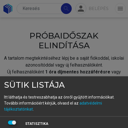
person
search
menu
BELÉPÉS
PRÓBAIDŐSZAK
ELINDÍTÁSA
A tartalom megtekintéséhez lépj be a saját fiókoddal, iskolai
azonosítóddal vagy új felhasználóként.
Új felhasználóként
1 óra díjmentes hozzáférésre
vagy
jogosult.
SÜTIK LISTÁJA
A próbaidőszak elindításához,
jelentkezz
be meglévő
fiókoddal,
vagy hozz létre új fiókot.
Itt láthatja és testreszabhatja az önről gyűjtött információkat.
További információért kérjük, olvasd el az
adatvédelmi
A regisztráció után a
próbaidőszak
automatikusan
elindul.
tájékoztatónkat
.
BELÉPÉS SAJÁT FIÓKKAL
STATISZTIKA