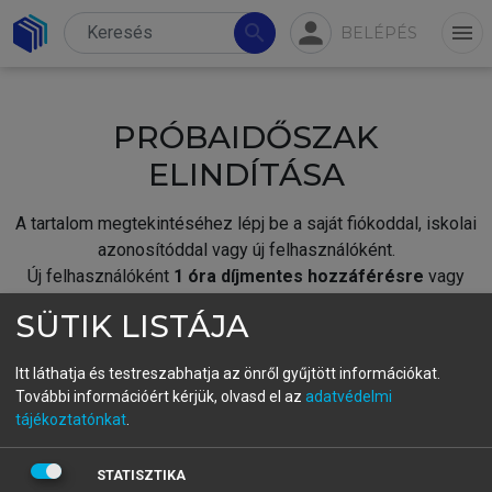
person
search
menu
BELÉPÉS
PRÓBAIDŐSZAK
ELINDÍTÁSA
A tartalom megtekintéséhez lépj be a saját fiókoddal, iskolai
azonosítóddal vagy új felhasználóként.
Új felhasználóként
1 óra díjmentes hozzáférésre
vagy
jogosult.
SÜTIK LISTÁJA
A próbaidőszak elindításához,
jelentkezz
be meglévő
fiókoddal,
vagy hozz létre új fiókot.
Itt láthatja és testreszabhatja az önről gyűjtött információkat.
További információért kérjük, olvasd el az
adatvédelmi
A regisztráció után a
próbaidőszak
automatikusan
elindul.
tájékoztatónkat
.
BELÉPÉS SAJÁT FIÓKKAL
STATISZTIKA