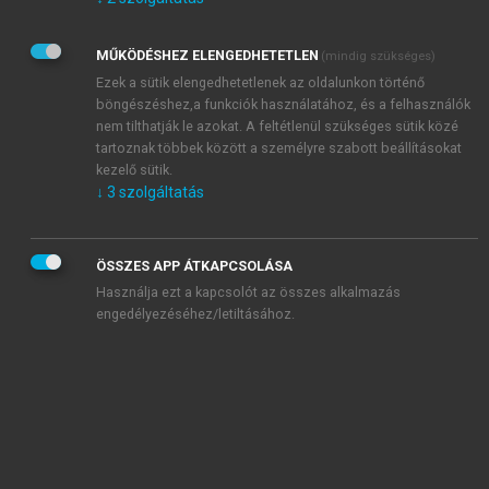
Kérek értesítést az Akadémiai Kiadó Zrt. újdonságairól,
akcióiról.
MŰKÖDÉSHEZ ELENGEDHETETLEN
(mindig szükséges)
Az
Adatkezelési tájékoztatóban
foglaltakat tudomásul
veszem és elfogadom.
Ezek a sütik elengedhetetlenek az oldalunkon történő
Az
Általános vásárlási feltételeket
, valamint a
szotar.net
és a
böngészéshez,a funkciók használatához, és a felhasználók
mersz.hu
oldalak licencszerződéseiben foglaltakat
nem tilthatják le azokat. A feltétlenül szükséges sütik közé
tudomásul veszem és elfogadom.
tartoznak többek között a személyre szabott beállításokat
kezelő sütik.
↓
3
szolgáltatás
KIPRÓBÁLOM
ÖSSZES APP ÁTKAPCSOLÁSA
Használja ezt a kapcsolót az összes alkalmazás
engedélyezéséhez/letiltásához.
MIÉRT ÉRDEMES A MERSZ ONLINE
OKOSKÖNYVTÁRAT HASZNÁLNI?