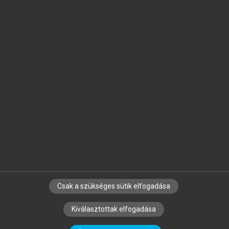
Jelöld meg a számodra fontos részeket, és
készíts
saját
jegyzeteket!
Egyéni előfizetéssel további
MeRSZ+ funkciókat
és
tartalmakat is elérhetsz.
Csak a szükséges sütik elfogadása
SZERZŐKNEK
CÉGEKNEK
KÖNYVTÁROSOKNAK
Kiválasztottak elfogadása
SZERKESZTÉSI ÉS LEKTORÁLÁSI ALAPELVEK