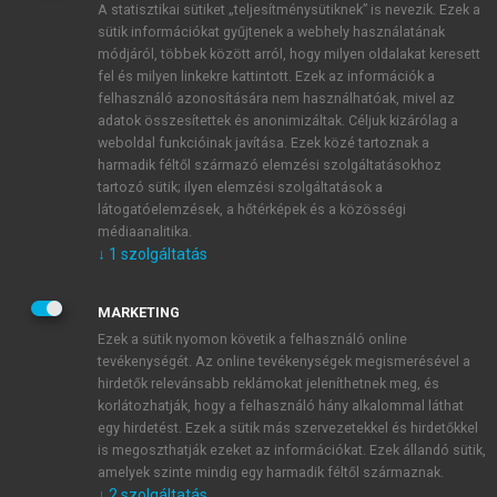
A statisztikai sütiket „teljesítménysütiknek” is nevezik. Ezek a
sütik információkat gyűjtenek a webhely használatának
módjáról, többek között arról, hogy milyen oldalakat keresett
ÚJ FIÓK LÉTREHOZÁSA
fel és milyen linkekre kattintott. Ezek az információk a
1 óra díjmentes hozzáférés
felhasználó azonosítására nem használhatóak, mivel az
adatok összesítettek és anonimizáltak. Céljuk kizárólag a
weboldal funkcióinak javítása. Ezek közé tartoznak a
E-MAIL-CÍM
harmadik féltől származó elemzési szolgáltatásokhoz
tartozó sütik; ilyen elemzési szolgáltatások a
látogatóelemzések, a hőtérképek és a közösségi
NÉV
médiaanalitika.
↓
1
szolgáltatás
JELSZÓ
MARKETING
Ezek a sütik nyomon követik a felhasználó online
tevékenységét. Az online tevékenységek megismerésével a
JELSZÓ ÚJRA
hirdetők relevánsabb reklámokat jeleníthetnek meg, és
korlátozhatják, hogy a felhasználó hány alkalommal láthat
egy hirdetést. Ezek a sütik más szervezetekkel és hirdetőkkel
is megoszthatják ezeket az információkat. Ezek állandó sütik,
Kérek értesítést a MeRSZ újdonságairól, akcióiról.
amelyek szinte mindig egy harmadik féltől származnak.
↓
2
szolgáltatás