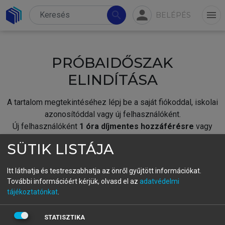
person
search
menu
BELÉPÉS
PRÓBAIDŐSZAK
ELINDÍTÁSA
A tartalom megtekintéséhez lépj be a saját fiókoddal, iskolai
azonosítóddal vagy új felhasználóként.
Új felhasználóként
1 óra díjmentes hozzáférésre
vagy
jogosult.
SÜTIK LISTÁJA
A próbaidőszak elindításához,
jelentkezz
be meglévő
fiókoddal,
vagy hozz létre új fiókot.
Itt láthatja és testreszabhatja az önről gyűjtött információkat.
További információért kérjük, olvasd el az
adatvédelmi
A regisztráció után a
próbaidőszak
automatikusan
elindul.
tájékoztatónkat
.
BELÉPÉS SAJÁT FIÓKKAL
STATISZTIKA