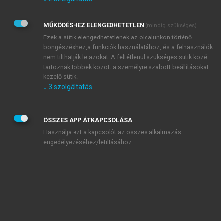
Kérek értesítést az Akadémiai Kiadó Zrt. újdonságairól,
akcióiról.
MŰKÖDÉSHEZ ELENGEDHETETLEN
(mindig szükséges)
Az
Adatkezelési tájékoztatóban
foglaltakat tudomásul
veszem és elfogadom.
Ezek a sütik elengedhetetlenek az oldalunkon történő
Az
Általános vásárlási feltételeket
, valamint a
szotar.net
és a
böngészéshez,a funkciók használatához, és a felhasználók
mersz.hu
oldalak licencszerződéseiben foglaltakat
nem tilthatják le azokat. A feltétlenül szükséges sütik közé
tudomásul veszem és elfogadom.
tartoznak többek között a személyre szabott beállításokat
kezelő sütik.
↓
3
szolgáltatás
KIPRÓBÁLOM
ÖSSZES APP ÁTKAPCSOLÁSA
Használja ezt a kapcsolót az összes alkalmazás
engedélyezéséhez/letiltásához.
MIÉRT ÉRDEMES A MERSZ ONLINE
OKOSKÖNYVTÁRAT HASZNÁLNI?