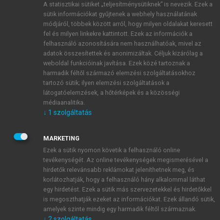
A statisztikai sütiket „teljesítménysütiknek” is nevezik. Ezek a
sütik információkat gyűjtenek a webhely használatának
módjáról, többek között arról, hogy milyen oldalakat keresett
ÚJ FIÓK LÉTREHOZÁSA
fel és milyen linkekre kattintott. Ezek az információk a
1 óra díjmentes hozzáférés
felhasználó azonosítására nem használhatóak, mivel az
adatok összesítettek és anonimizáltak. Céljuk kizárólag a
weboldal funkcióinak javítása. Ezek közé tartoznak a
E-MAIL-CÍM
harmadik féltől származó elemzési szolgáltatásokhoz
tartozó sütik; ilyen elemzési szolgáltatások a
látogatóelemzések, a hőtérképek és a közösségi
NÉV
médiaanalitika.
↓
1
szolgáltatás
JELSZÓ
MARKETING
Ezek a sütik nyomon követik a felhasználó online
tevékenységét. Az online tevékenységek megismerésével a
JELSZÓ ÚJRA
hirdetők relevánsabb reklámokat jeleníthetnek meg, és
korlátozhatják, hogy a felhasználó hány alkalommal láthat
egy hirdetést. Ezek a sütik más szervezetekkel és hirdetőkkel
is megoszthatják ezeket az információkat. Ezek állandó sütik,
Kérek értesítést a MeRSZ újdonságairól, akcióiról.
amelyek szinte mindig egy harmadik féltől származnak.
↓
2
szolgáltatás