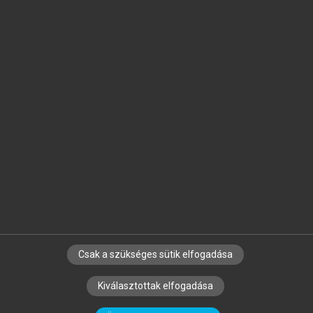
Jelöld meg a számodra fontos részeket, és
készíts
saját
jegyzeteket!
Egyéni előfizetéssel további
MeRSZ+ funkciókat
és
tartalmakat is elérhetsz.
Csak a szükséges sütik elfogadása
SZERZŐKNEK
CÉGEKNEK
KÖNYVTÁROSOKNAK
Kiválasztottak elfogadása
SZERKESZTÉSI ÉS LEKTORÁLÁSI ALAPELVEK