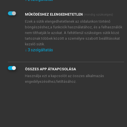
Kérek értesítést az Akadémiai Kiadó Zrt. újdonságairól,
akcióiról.
MŰKÖDÉSHEZ ELENGEDHETETLEN
(mindig szükséges)
Az
Adatkezelési tájékoztatóban
foglaltakat tudomásul
veszem és elfogadom.
Ezek a sütik elengedhetetlenek az oldalunkon történő
Az
Általános vásárlási feltételeket
, valamint a
szotar.net
és a
böngészéshez,a funkciók használatához, és a felhasználók
mersz.hu
oldalak licencszerződéseiben foglaltakat
nem tilthatják le azokat. A feltétlenül szükséges sütik közé
tudomásul veszem és elfogadom.
tartoznak többek között a személyre szabott beállításokat
kezelő sütik.
↓
3
szolgáltatás
KIPRÓBÁLOM
ÖSSZES APP ÁTKAPCSOLÁSA
Használja ezt a kapcsolót az összes alkalmazás
engedélyezéséhez/letiltásához.
MIÉRT ÉRDEMES A MERSZ ONLINE
OKOSKÖNYVTÁRAT HASZNÁLNI?