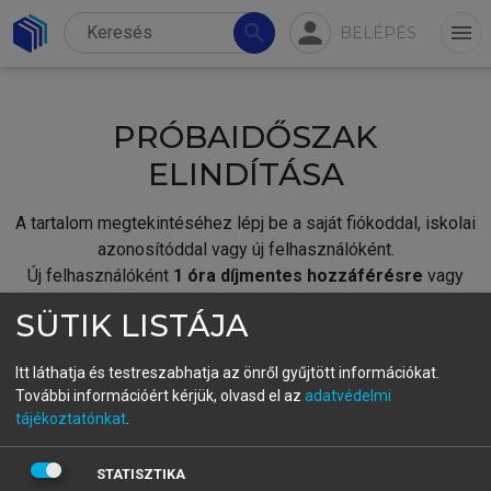
person
search
menu
BELÉPÉS
PRÓBAIDŐSZAK
ELINDÍTÁSA
A tartalom megtekintéséhez lépj be a saját fiókoddal, iskolai
azonosítóddal vagy új felhasználóként.
Új felhasználóként
1 óra díjmentes hozzáférésre
vagy
jogosult.
SÜTIK LISTÁJA
A próbaidőszak elindításához,
jelentkezz
be meglévő
fiókoddal,
vagy hozz létre új fiókot.
Itt láthatja és testreszabhatja az önről gyűjtött információkat.
További információért kérjük, olvasd el az
adatvédelmi
A regisztráció után a
próbaidőszak
automatikusan
elindul.
tájékoztatónkat
.
BELÉPÉS SAJÁT FIÓKKAL
STATISZTIKA