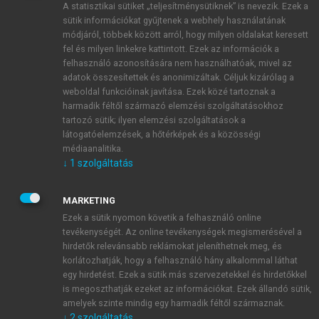
A statisztikai sütiket „teljesítménysütiknek” is nevezik. Ezek a
sütik információkat gyűjtenek a webhely használatának
módjáról, többek között arról, hogy milyen oldalakat keresett
ÚJ FIÓK LÉTREHOZÁSA
fel és milyen linkekre kattintott. Ezek az információk a
1 óra díjmentes hozzáférés
felhasználó azonosítására nem használhatóak, mivel az
adatok összesítettek és anonimizáltak. Céljuk kizárólag a
weboldal funkcióinak javítása. Ezek közé tartoznak a
E-MAIL-CÍM
harmadik féltől származó elemzési szolgáltatásokhoz
tartozó sütik; ilyen elemzési szolgáltatások a
látogatóelemzések, a hőtérképek és a közösségi
NÉV
médiaanalitika.
↓
1
szolgáltatás
JELSZÓ
MARKETING
Ezek a sütik nyomon követik a felhasználó online
tevékenységét. Az online tevékenységek megismerésével a
JELSZÓ ÚJRA
hirdetők relevánsabb reklámokat jeleníthetnek meg, és
korlátozhatják, hogy a felhasználó hány alkalommal láthat
egy hirdetést. Ezek a sütik más szervezetekkel és hirdetőkkel
is megoszthatják ezeket az információkat. Ezek állandó sütik,
Kérek értesítést a MeRSZ újdonságairól, akcióiról.
amelyek szinte mindig egy harmadik féltől származnak.
↓
2
szolgáltatás