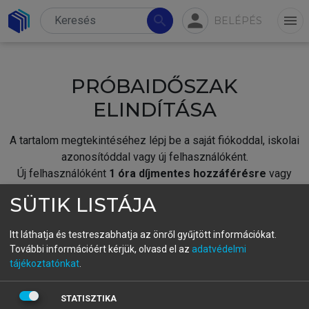
person
search
menu
BELÉPÉS
PRÓBAIDŐSZAK
ELINDÍTÁSA
A tartalom megtekintéséhez lépj be a saját fiókoddal, iskolai
azonosítóddal vagy új felhasználóként.
Új felhasználóként
1 óra díjmentes hozzáférésre
vagy
jogosult.
SÜTIK LISTÁJA
A próbaidőszak elindításához,
jelentkezz
be meglévő
fiókoddal,
vagy hozz létre új fiókot.
Itt láthatja és testreszabhatja az önről gyűjtött információkat.
További információért kérjük, olvasd el az
adatvédelmi
A regisztráció után a
próbaidőszak
automatikusan
elindul.
tájékoztatónkat
.
BELÉPÉS SAJÁT FIÓKKAL
STATISZTIKA