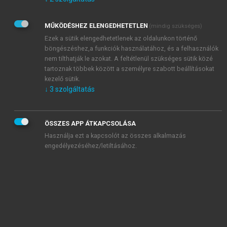
Kérek értesítést az Akadémiai Kiadó Zrt. újdonságairól,
akcióiról.
MŰKÖDÉSHEZ ELENGEDHETETLEN
(mindig szükséges)
Az
Adatkezelési tájékoztatóban
foglaltakat tudomásul
veszem és elfogadom.
Ezek a sütik elengedhetetlenek az oldalunkon történő
Az
Általános vásárlási feltételeket
, valamint a
szotar.net
és a
böngészéshez,a funkciók használatához, és a felhasználók
mersz.hu
oldalak licencszerződéseiben foglaltakat
nem tilthatják le azokat. A feltétlenül szükséges sütik közé
tudomásul veszem és elfogadom.
tartoznak többek között a személyre szabott beállításokat
kezelő sütik.
↓
3
szolgáltatás
KIPRÓBÁLOM
ÖSSZES APP ÁTKAPCSOLÁSA
Használja ezt a kapcsolót az összes alkalmazás
engedélyezéséhez/letiltásához.
MIÉRT ÉRDEMES A MERSZ ONLINE
OKOSKÖNYVTÁRAT HASZNÁLNI?