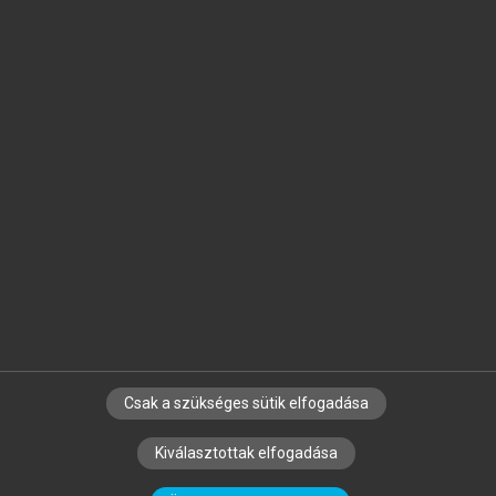
Jelöld meg a számodra fontos részeket, és
készíts
saját
jegyzeteket!
Egyéni előfizetéssel további
MeRSZ+ funkciókat
és
tartalmakat is elérhetsz.
Csak a szükséges sütik elfogadása
SZERZŐKNEK
CÉGEKNEK
KÖNYVTÁROSOKNAK
Kiválasztottak elfogadása
SZERKESZTÉSI ÉS LEKTORÁLÁSI ALAPELVEK