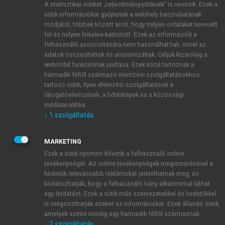
A statisztikai sütiket „teljesítménysütiknek” is nevezik. Ezek a
sütik információkat gyűjtenek a webhely használatának
módjáról, többek között arról, hogy milyen oldalakat keresett
ÚJ FIÓK LÉTREHOZÁSA
fel és milyen linkekre kattintott. Ezek az információk a
1 óra díjmentes hozzáférés
felhasználó azonosítására nem használhatóak, mivel az
adatok összesítettek és anonimizáltak. Céljuk kizárólag a
weboldal funkcióinak javítása. Ezek közé tartoznak a
E-MAIL-CÍM
harmadik féltől származó elemzési szolgáltatásokhoz
tartozó sütik; ilyen elemzési szolgáltatások a
látogatóelemzések, a hőtérképek és a közösségi
NÉV
médiaanalitika.
↓
1
szolgáltatás
JELSZÓ
MARKETING
Ezek a sütik nyomon követik a felhasználó online
tevékenységét. Az online tevékenységek megismerésével a
JELSZÓ ÚJRA
hirdetők relevánsabb reklámokat jeleníthetnek meg, és
korlátozhatják, hogy a felhasználó hány alkalommal láthat
egy hirdetést. Ezek a sütik más szervezetekkel és hirdetőkkel
is megoszthatják ezeket az információkat. Ezek állandó sütik,
Kérek értesítést a MeRSZ újdonságairól, akcióiról.
amelyek szinte mindig egy harmadik féltől származnak.
↓
2
szolgáltatás