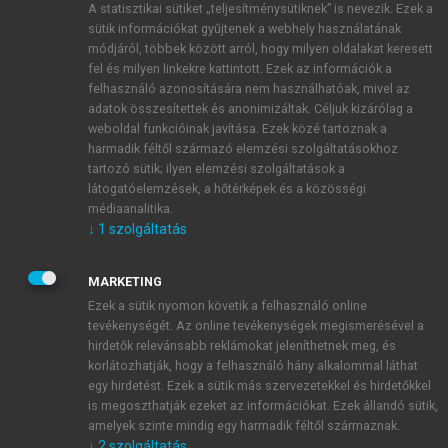
A statisztikai sütiket „teljesítménysütiknek” is nevezik. Ezek a
sütik információkat gyűjtenek a webhely használatának
módjáról, többek között arról, hogy milyen oldalakat keresett
ÚJ FIÓK LÉTREHOZÁSA
fel és milyen linkekre kattintott. Ezek az információk a
1 óra díjmentes hozzáférés
felhasználó azonosítására nem használhatóak, mivel az
adatok összesítettek és anonimizáltak. Céljuk kizárólag a
weboldal funkcióinak javítása. Ezek közé tartoznak a
E-MAIL-CÍM
harmadik féltől származó elemzési szolgáltatásokhoz
tartozó sütik; ilyen elemzési szolgáltatások a
látogatóelemzések, a hőtérképek és a közösségi
NÉV
médiaanalitika.
↓
1
szolgáltatás
JELSZÓ
MARKETING
Ezek a sütik nyomon követik a felhasználó online
tevékenységét. Az online tevékenységek megismerésével a
JELSZÓ ÚJRA
hirdetők relevánsabb reklámokat jeleníthetnek meg, és
korlátozhatják, hogy a felhasználó hány alkalommal láthat
egy hirdetést. Ezek a sütik más szervezetekkel és hirdetőkkel
is megoszthatják ezeket az információkat. Ezek állandó sütik,
Kérek értesítést a MeRSZ újdonságairól, akcióiról.
amelyek szinte mindig egy harmadik féltől származnak.
↓
2
szolgáltatás