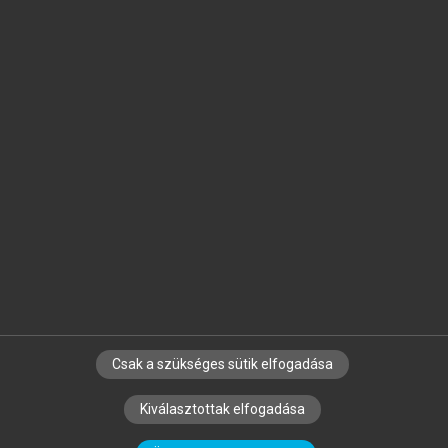
Jelöld meg a számodra fontos részeket, és
készíts
saját
jegyzeteket!
Egyéni előfizetéssel további
MeRSZ+ funkciókat
és
tartalmakat is elérhetsz.
Csak a szükséges sütik elfogadása
SZERZŐKNEK
CÉGEKNEK
KÖNYVTÁROSOKNAK
Kiválasztottak elfogadása
SZERKESZTÉSI ÉS LEKTORÁLÁSI ALAPELVEK