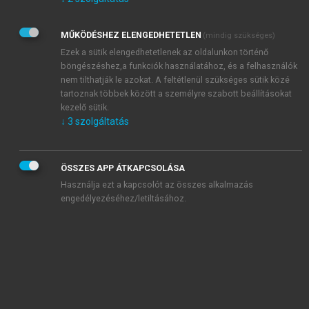
Kérek értesítést az Akadémiai Kiadó Zrt. újdonságairól,
akcióiról.
MŰKÖDÉSHEZ ELENGEDHETETLEN
(mindig szükséges)
Az
Adatkezelési tájékoztatóban
foglaltakat tudomásul
veszem és elfogadom.
Ezek a sütik elengedhetetlenek az oldalunkon történő
Az
Általános vásárlási feltételeket
, valamint a
szotar.net
és a
böngészéshez,a funkciók használatához, és a felhasználók
mersz.hu
oldalak licencszerződéseiben foglaltakat
nem tilthatják le azokat. A feltétlenül szükséges sütik közé
tudomásul veszem és elfogadom.
tartoznak többek között a személyre szabott beállításokat
kezelő sütik.
↓
3
szolgáltatás
KIPRÓBÁLOM
ÖSSZES APP ÁTKAPCSOLÁSA
Használja ezt a kapcsolót az összes alkalmazás
engedélyezéséhez/letiltásához.
MIÉRT ÉRDEMES A MERSZ ONLINE
OKOSKÖNYVTÁRAT HASZNÁLNI?