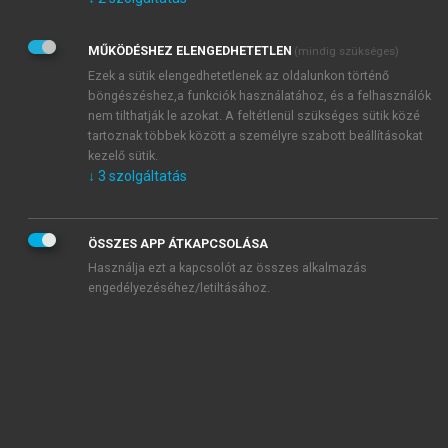
Kérek értesítést az Akadémiai Kiadó Zrt. újdonságairól,
akcióiról.
MŰKÖDÉSHEZ ELENGEDHETETLEN
(mindig szükséges)
Az
Adatkezelési tájékoztatóban
foglaltakat tudomásul
veszem és elfogadom.
Ezek a sütik elengedhetetlenek az oldalunkon történő
Az
Általános vásárlási feltételeket
, valamint a
szotar.net
és a
böngészéshez,a funkciók használatához, és a felhasználók
mersz.hu
oldalak licencszerződéseiben foglaltakat
nem tilthatják le azokat. A feltétlenül szükséges sütik közé
tudomásul veszem és elfogadom.
tartoznak többek között a személyre szabott beállításokat
kezelő sütik.
↓
3
szolgáltatás
KIPRÓBÁLOM
ÖSSZES APP ÁTKAPCSOLÁSA
Használja ezt a kapcsolót az összes alkalmazás
engedélyezéséhez/letiltásához.
MIÉRT ÉRDEMES A MERSZ ONLINE
OKOSKÖNYVTÁRAT HASZNÁLNI?