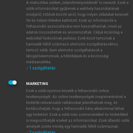
A statisztikai sütiket „teljesítménysütiknek” is nevezik. Ezek a
sütik információkat gyűjtenek a webhely használatának
módjáról, többek között arról, hogy milyen oldalakat keresett
ÚJ FIÓK LÉTREHOZÁSA
fel és milyen linkekre kattintott. Ezek az információk a
1 óra díjmentes hozzáférés
felhasználó azonosítására nem használhatóak, mivel az
adatok összesítettek és anonimizáltak. Céljuk kizárólag a
weboldal funkcióinak javítása. Ezek közé tartoznak a
E-MAIL-CÍM
harmadik féltől származó elemzési szolgáltatásokhoz
tartozó sütik; ilyen elemzési szolgáltatások a
látogatóelemzések, a hőtérképek és a közösségi
NÉV
médiaanalitika.
↓
1
szolgáltatás
JELSZÓ
MARKETING
Ezek a sütik nyomon követik a felhasználó online
tevékenységét. Az online tevékenységek megismerésével a
JELSZÓ ÚJRA
hirdetők relevánsabb reklámokat jeleníthetnek meg, és
korlátozhatják, hogy a felhasználó hány alkalommal láthat
egy hirdetést. Ezek a sütik más szervezetekkel és hirdetőkkel
is megoszthatják ezeket az információkat. Ezek állandó sütik,
Kérek értesítést a MeRSZ újdonságairól, akcióiról.
amelyek szinte mindig egy harmadik féltől származnak.
↓
2
szolgáltatás