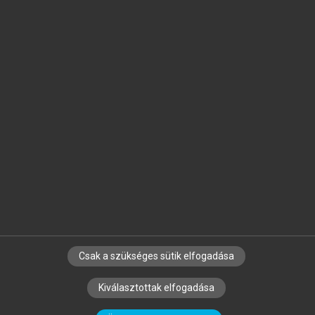
Jelöld meg a számodra fontos részeket, és
készíts
saját
jegyzeteket!
Egyéni előfizetéssel további
MeRSZ+ funkciókat
és
tartalmakat is elérhetsz.
Csak a szükséges sütik elfogadása
SZERZŐKNEK
CÉGEKNEK
KÖNYVTÁROSOKNAK
Kiválasztottak elfogadása
SZERKESZTÉSI ÉS LEKTORÁLÁSI ALAPELVEK