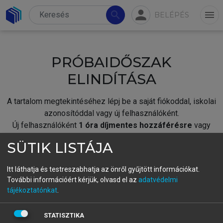
person
search
menu
BELÉPÉS
PRÓBAIDŐSZAK
ELINDÍTÁSA
A tartalom megtekintéséhez lépj be a saját fiókoddal, iskolai
azonosítóddal vagy új felhasználóként.
Új felhasználóként
1 óra díjmentes hozzáférésre
vagy
jogosult.
SÜTIK LISTÁJA
A próbaidőszak elindításához,
jelentkezz
be meglévő
fiókoddal,
vagy hozz létre új fiókot.
Itt láthatja és testreszabhatja az önről gyűjtött információkat.
További információért kérjük, olvasd el az
adatvédelmi
A regisztráció után a
próbaidőszak
automatikusan
elindul.
tájékoztatónkat
.
BELÉPÉS SAJÁT FIÓKKAL
STATISZTIKA