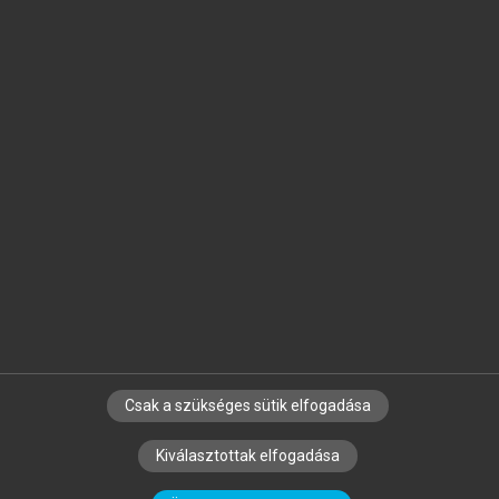
Jelöld meg a számodra fontos részeket, és
készíts
saját
jegyzeteket!
Egyéni előfizetéssel további
MeRSZ+ funkciókat
és
tartalmakat is elérhetsz.
Csak a szükséges sütik elfogadása
SZERZŐKNEK
CÉGEKNEK
KÖNYVTÁROSOKNAK
Kiválasztottak elfogadása
SZERKESZTÉSI ÉS LEKTORÁLÁSI ALAPELVEK