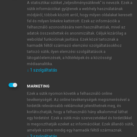
A statisztikai sütiket „teljesítménysütiknek” is nevezik. Ezek a
sütik információkat gyűjtenek a webhely használatának
módjáról, többek között arról, hogy milyen oldalakat keresett
ÚJ FIÓK LÉTREHOZÁSA
fel és milyen linkekre kattintott. Ezek az információk a
1 óra díjmentes hozzáférés
felhasználó azonosítására nem használhatóak, mivel az
adatok összesítettek és anonimizáltak. Céljuk kizárólag a
weboldal funkcióinak javítása. Ezek közé tartoznak a
E-MAIL-CÍM
harmadik féltől származó elemzési szolgáltatásokhoz
tartozó sütik; ilyen elemzési szolgáltatások a
látogatóelemzések, a hőtérképek és a közösségi
NÉV
médiaanalitika.
↓
1
szolgáltatás
JELSZÓ
MARKETING
Ezek a sütik nyomon követik a felhasználó online
tevékenységét. Az online tevékenységek megismerésével a
JELSZÓ ÚJRA
hirdetők relevánsabb reklámokat jeleníthetnek meg, és
korlátozhatják, hogy a felhasználó hány alkalommal láthat
egy hirdetést. Ezek a sütik más szervezetekkel és hirdetőkkel
is megoszthatják ezeket az információkat. Ezek állandó sütik,
Kérek értesítést a MeRSZ újdonságairól, akcióiról.
amelyek szinte mindig egy harmadik féltől származnak.
↓
2
szolgáltatás