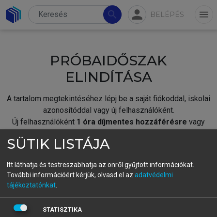
person
search
menu
BELÉPÉS
PRÓBAIDŐSZAK
ELINDÍTÁSA
A tartalom megtekintéséhez lépj be a saját fiókoddal, iskolai
azonosítóddal vagy új felhasználóként.
Új felhasználóként
1 óra díjmentes hozzáférésre
vagy
jogosult.
SÜTIK LISTÁJA
A próbaidőszak elindításához,
jelentkezz
be meglévő
fiókoddal,
vagy hozz létre új fiókot.
Itt láthatja és testreszabhatja az önről gyűjtött információkat.
További információért kérjük, olvasd el az
adatvédelmi
A regisztráció után a
próbaidőszak
automatikusan
elindul.
tájékoztatónkat
.
BELÉPÉS SAJÁT FIÓKKAL
STATISZTIKA