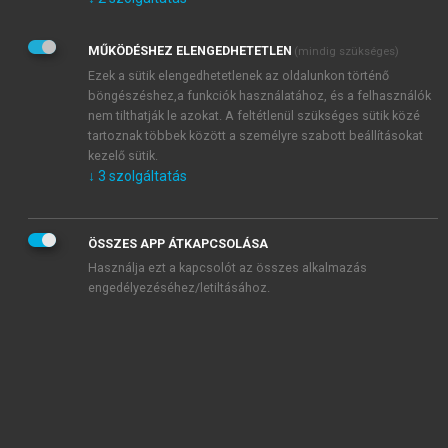
Kérek értesítést az Akadémiai Kiadó Zrt. újdonságairól,
akcióiról.
MŰKÖDÉSHEZ ELENGEDHETETLEN
(mindig szükséges)
Az
Adatkezelési tájékoztatóban
foglaltakat tudomásul
veszem és elfogadom.
Ezek a sütik elengedhetetlenek az oldalunkon történő
Az
Általános vásárlási feltételeket
, valamint a
szotar.net
és a
böngészéshez,a funkciók használatához, és a felhasználók
mersz.hu
oldalak licencszerződéseiben foglaltakat
nem tilthatják le azokat. A feltétlenül szükséges sütik közé
tudomásul veszem és elfogadom.
tartoznak többek között a személyre szabott beállításokat
kezelő sütik.
↓
3
szolgáltatás
KIPRÓBÁLOM
ÖSSZES APP ÁTKAPCSOLÁSA
Használja ezt a kapcsolót az összes alkalmazás
engedélyezéséhez/letiltásához.
MIÉRT ÉRDEMES A MERSZ ONLINE
OKOSKÖNYVTÁRAT HASZNÁLNI?