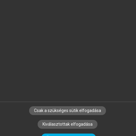
Jelöld meg a számodra fontos részeket, és
készíts
saját
jegyzeteket!
Egyéni előfizetéssel további
MeRSZ+ funkciókat
és
tartalmakat is elérhetsz.
Csak a szükséges sütik elfogadása
SZERZŐKNEK
CÉGEKNEK
KÖNYVTÁROSOKNAK
Kiválasztottak elfogadása
SZERKESZTÉSI ÉS LEKTORÁLÁSI ALAPELVEK