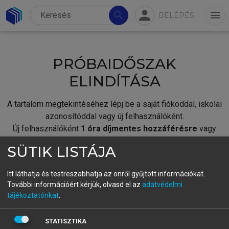
person
search
menu
BELÉPÉS
PRÓBAIDŐSZAK
ELINDÍTÁSA
A tartalom megtekintéséhez lépj be a saját fiókoddal, iskolai
azonosítóddal vagy új felhasználóként.
Új felhasználóként
1 óra díjmentes hozzáférésre
vagy
jogosult.
SÜTIK LISTÁJA
A próbaidőszak elindításához,
jelentkezz
be meglévő
fiókoddal,
vagy hozz létre új fiókot.
Itt láthatja és testreszabhatja az önről gyűjtött információkat.
További információért kérjük, olvasd el az
adatvédelmi
A regisztráció után a
próbaidőszak
automatikusan
elindul.
tájékoztatónkat
.
BELÉPÉS SAJÁT FIÓKKAL
STATISZTIKA