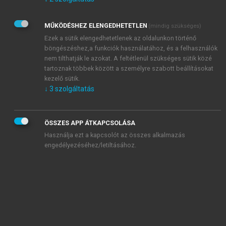
Kérek értesítést az Akadémiai Kiadó Zrt. újdonságairól,
akcióiról.
MŰKÖDÉSHEZ ELENGEDHETETLEN
(mindig szükséges)
Az
Adatkezelési tájékoztatóban
foglaltakat tudomásul
veszem és elfogadom.
Ezek a sütik elengedhetetlenek az oldalunkon történő
Az
Általános vásárlási feltételeket
, valamint a
szotar.net
és a
böngészéshez,a funkciók használatához, és a felhasználók
mersz.hu
oldalak licencszerződéseiben foglaltakat
nem tilthatják le azokat. A feltétlenül szükséges sütik közé
tudomásul veszem és elfogadom.
tartoznak többek között a személyre szabott beállításokat
kezelő sütik.
↓
3
szolgáltatás
KIPRÓBÁLOM
ÖSSZES APP ÁTKAPCSOLÁSA
Használja ezt a kapcsolót az összes alkalmazás
engedélyezéséhez/letiltásához.
MIÉRT ÉRDEMES A MERSZ ONLINE
OKOSKÖNYVTÁRAT HASZNÁLNI?