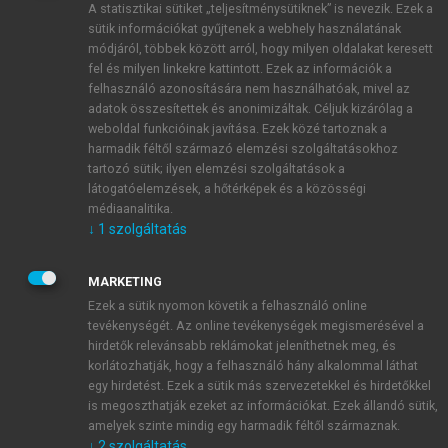
A statisztikai sütiket „teljesítménysütiknek” is nevezik. Ezek a
sütik információkat gyűjtenek a webhely használatának
módjáról, többek között arról, hogy milyen oldalakat keresett
ÚJ FIÓK LÉTREHOZÁSA
fel és milyen linkekre kattintott. Ezek az információk a
1 óra díjmentes hozzáférés
felhasználó azonosítására nem használhatóak, mivel az
adatok összesítettek és anonimizáltak. Céljuk kizárólag a
weboldal funkcióinak javítása. Ezek közé tartoznak a
E-MAIL-CÍM
harmadik féltől származó elemzési szolgáltatásokhoz
tartozó sütik; ilyen elemzési szolgáltatások a
látogatóelemzések, a hőtérképek és a közösségi
NÉV
médiaanalitika.
↓
1
szolgáltatás
JELSZÓ
MARKETING
Ezek a sütik nyomon követik a felhasználó online
tevékenységét. Az online tevékenységek megismerésével a
JELSZÓ ÚJRA
hirdetők relevánsabb reklámokat jeleníthetnek meg, és
korlátozhatják, hogy a felhasználó hány alkalommal láthat
egy hirdetést. Ezek a sütik más szervezetekkel és hirdetőkkel
is megoszthatják ezeket az információkat. Ezek állandó sütik,
Kérek értesítést a MeRSZ újdonságairól, akcióiról.
amelyek szinte mindig egy harmadik féltől származnak.
↓
2
szolgáltatás