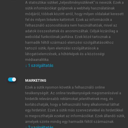
A statisztikai sütiket „teljesítménysütiknek” is nevezik. Ezek a
sütik információkat gyűjtenek a webhely használatának
módjáról, többek között arról, hogy milyen oldalakat keresett
ÚJ FIÓK LÉTREHOZÁSA
fel és milyen linkekre kattintott. Ezek az információk a
1 óra díjmentes hozzáférés
felhasználó azonosítására nem használhatóak, mivel az
adatok összesítettek és anonimizáltak. Céljuk kizárólag a
weboldal funkcióinak javítása. Ezek közé tartoznak a
E-MAIL-CÍM
harmadik féltől származó elemzési szolgáltatásokhoz
tartozó sütik; ilyen elemzési szolgáltatások a
látogatóelemzések, a hőtérképek és a közösségi
NÉV
médiaanalitika.
↓
1
szolgáltatás
JELSZÓ
MARKETING
Ezek a sütik nyomon követik a felhasználó online
tevékenységét. Az online tevékenységek megismerésével a
JELSZÓ ÚJRA
hirdetők relevánsabb reklámokat jeleníthetnek meg, és
korlátozhatják, hogy a felhasználó hány alkalommal láthat
egy hirdetést. Ezek a sütik más szervezetekkel és hirdetőkkel
is megoszthatják ezeket az információkat. Ezek állandó sütik,
Kérek értesítést a MeRSZ újdonságairól, akcióiról.
amelyek szinte mindig egy harmadik féltől származnak.
↓
2
szolgáltatás