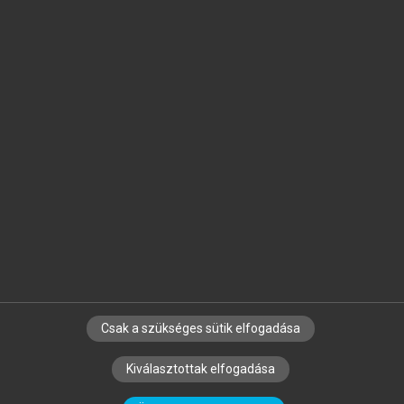
Jelöld meg a számodra fontos részeket, és
készíts
saját
jegyzeteket!
Egyéni előfizetéssel további
MeRSZ+ funkciókat
és
tartalmakat is elérhetsz.
Csak a szükséges sütik elfogadása
SZERZŐKNEK
CÉGEKNEK
KÖNYVTÁROSOKNAK
Kiválasztottak elfogadása
SZERKESZTÉSI ÉS LEKTORÁLÁSI ALAPELVEK