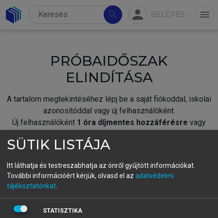
person
search
menu
BELÉPÉS
PRÓBAIDŐSZAK
ELINDÍTÁSA
A tartalom megtekintéséhez lépj be a saját fiókoddal, iskolai
azonosítóddal vagy új felhasználóként.
Új felhasználóként
1 óra díjmentes hozzáférésre
vagy
jogosult.
SÜTIK LISTÁJA
A próbaidőszak elindításához,
jelentkezz
be meglévő
fiókoddal,
vagy hozz létre új fiókot.
Itt láthatja és testreszabhatja az önről gyűjtött információkat.
További információért kérjük, olvasd el az
adatvédelmi
A regisztráció után a
próbaidőszak
automatikusan
elindul.
tájékoztatónkat
.
BELÉPÉS SAJÁT FIÓKKAL
STATISZTIKA