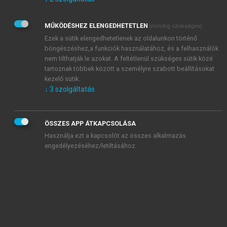
Kérek értesítést az Akadémiai Kiadó Zrt. újdonságairól,
akcióiról.
MŰKÖDÉSHEZ ELENGEDHETETLEN
(mindig szükséges)
Az
Adatkezelési tájékoztatóban
foglaltakat tudomásul
veszem és elfogadom.
Ezek a sütik elengedhetetlenek az oldalunkon történő
Az
Általános vásárlási feltételeket
, valamint a
szotar.net
és a
böngészéshez,a funkciók használatához, és a felhasználók
mersz.hu
oldalak licencszerződéseiben foglaltakat
nem tilthatják le azokat. A feltétlenül szükséges sütik közé
tudomásul veszem és elfogadom.
tartoznak többek között a személyre szabott beállításokat
kezelő sütik.
↓
3
szolgáltatás
KIPRÓBÁLOM
ÖSSZES APP ÁTKAPCSOLÁSA
Használja ezt a kapcsolót az összes alkalmazás
engedélyezéséhez/letiltásához.
MIÉRT ÉRDEMES A MERSZ ONLINE
OKOSKÖNYVTÁRAT HASZNÁLNI?