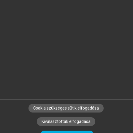
Jelöld meg a számodra fontos részeket, és
készíts
saját
jegyzeteket!
Egyéni előfizetéssel további
MeRSZ+ funkciókat
és
tartalmakat is elérhetsz.
Csak a szükséges sütik elfogadása
SZERZŐKNEK
CÉGEKNEK
KÖNYVTÁROSOKNAK
Kiválasztottak elfogadása
SZERKESZTÉSI ÉS LEKTORÁLÁSI ALAPELVEK