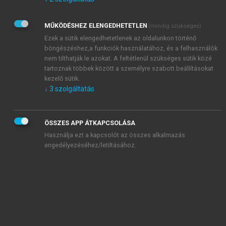
Kérek értesítést az Akadémiai Kiadó Zrt. újdonságairól,
akcióiról.
MŰKÖDÉSHEZ ELENGEDHETETLEN
(mindig szükséges)
Az
Adatkezelési tájékoztatóban
foglaltakat tudomásul
veszem és elfogadom.
Ezek a sütik elengedhetetlenek az oldalunkon történő
Az
Általános vásárlási feltételeket
, valamint a
szotar.net
és a
böngészéshez,a funkciók használatához, és a felhasználók
mersz.hu
oldalak licencszerződéseiben foglaltakat
nem tilthatják le azokat. A feltétlenül szükséges sütik közé
tudomásul veszem és elfogadom.
tartoznak többek között a személyre szabott beállításokat
kezelő sütik.
↓
3
szolgáltatás
KIPRÓBÁLOM
ÖSSZES APP ÁTKAPCSOLÁSA
Használja ezt a kapcsolót az összes alkalmazás
engedélyezéséhez/letiltásához.
MIÉRT ÉRDEMES A MERSZ ONLINE
OKOSKÖNYVTÁRAT HASZNÁLNI?