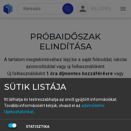
person
search
menu
BELÉPÉS
PRÓBAIDŐSZAK
ELINDÍTÁSA
A tartalom megtekintéséhez lépj be a saját fiókoddal, iskolai
azonosítóddal vagy új felhasználóként.
Új felhasználóként
1 óra díjmentes hozzáférésre
vagy
jogosult.
SÜTIK LISTÁJA
A próbaidőszak elindításához,
jelentkezz
be meglévő
fiókoddal,
vagy hozz létre új fiókot.
Itt láthatja és testreszabhatja az önről gyűjtött információkat.
További információért kérjük, olvasd el az
adatvédelmi
A regisztráció után a
próbaidőszak
automatikusan
elindul.
tájékoztatónkat
.
BELÉPÉS SAJÁT FIÓKKAL
STATISZTIKA