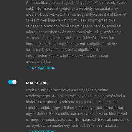
A statisztikai sütiket „teljesítménysütiknek” is nevezik. Ezek a
sütik információkat gyűjtenek a webhely használatának
módjáról, többek között arról, hogy milyen oldalakat keresett
ÚJ FIÓK LÉTREHOZÁSA
fel és milyen linkekre kattintott. Ezek az információk a
1 óra díjmentes hozzáférés
felhasználó azonosítására nem használhatóak, mivel az
adatok összesítettek és anonimizáltak. Céljuk kizárólag a
weboldal funkcióinak javítása. Ezek közé tartoznak a
E-MAIL-CÍM
harmadik féltől származó elemzési szolgáltatásokhoz
tartozó sütik; ilyen elemzési szolgáltatások a
látogatóelemzések, a hőtérképek és a közösségi
NÉV
médiaanalitika.
↓
1
szolgáltatás
JELSZÓ
MARKETING
Ezek a sütik nyomon követik a felhasználó online
tevékenységét. Az online tevékenységek megismerésével a
JELSZÓ ÚJRA
hirdetők relevánsabb reklámokat jeleníthetnek meg, és
korlátozhatják, hogy a felhasználó hány alkalommal láthat
egy hirdetést. Ezek a sütik más szervezetekkel és hirdetőkkel
is megoszthatják ezeket az információkat. Ezek állandó sütik,
Kérek értesítést a MeRSZ újdonságairól, akcióiról.
amelyek szinte mindig egy harmadik féltől származnak.
↓
2
szolgáltatás