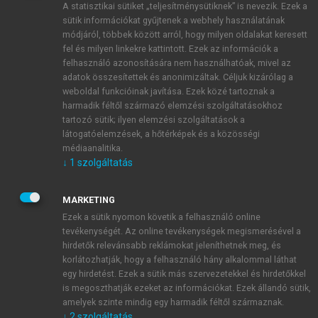
A statisztikai sütiket „teljesítménysütiknek” is nevezik. Ezek a
sütik információkat gyűjtenek a webhely használatának
módjáról, többek között arról, hogy milyen oldalakat keresett
ÚJ FIÓK LÉTREHOZÁSA
fel és milyen linkekre kattintott. Ezek az információk a
1 óra díjmentes hozzáférés
felhasználó azonosítására nem használhatóak, mivel az
adatok összesítettek és anonimizáltak. Céljuk kizárólag a
weboldal funkcióinak javítása. Ezek közé tartoznak a
E-MAIL-CÍM
harmadik féltől származó elemzési szolgáltatásokhoz
tartozó sütik; ilyen elemzési szolgáltatások a
látogatóelemzések, a hőtérképek és a közösségi
NÉV
médiaanalitika.
↓
1
szolgáltatás
JELSZÓ
MARKETING
Ezek a sütik nyomon követik a felhasználó online
tevékenységét. Az online tevékenységek megismerésével a
JELSZÓ ÚJRA
hirdetők relevánsabb reklámokat jeleníthetnek meg, és
korlátozhatják, hogy a felhasználó hány alkalommal láthat
egy hirdetést. Ezek a sütik más szervezetekkel és hirdetőkkel
is megoszthatják ezeket az információkat. Ezek állandó sütik,
Kérek értesítést a MeRSZ újdonságairól, akcióiról.
amelyek szinte mindig egy harmadik féltől származnak.
↓
2
szolgáltatás