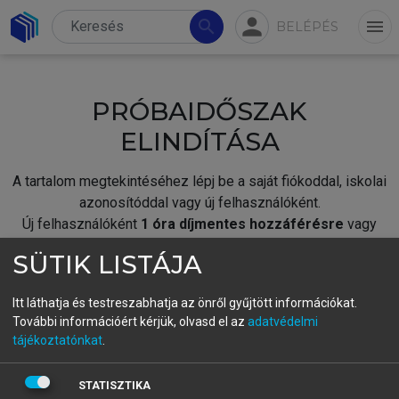
person
search
menu
BELÉPÉS
PRÓBAIDŐSZAK
ELINDÍTÁSA
A tartalom megtekintéséhez lépj be a saját fiókoddal, iskolai
azonosítóddal vagy új felhasználóként.
Új felhasználóként
1 óra díjmentes hozzáférésre
vagy
jogosult.
SÜTIK LISTÁJA
A próbaidőszak elindításához,
jelentkezz
be meglévő
fiókoddal,
vagy hozz létre új fiókot.
Itt láthatja és testreszabhatja az önről gyűjtött információkat.
További információért kérjük, olvasd el az
adatvédelmi
A regisztráció után a
próbaidőszak
automatikusan
elindul.
tájékoztatónkat
.
BELÉPÉS SAJÁT FIÓKKAL
STATISZTIKA