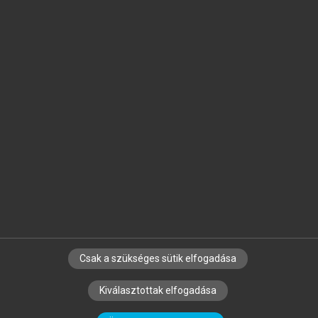
Jelöld meg a számodra fontos részeket, és
készíts
saját
jegyzeteket!
Egyéni előfizetéssel további
MeRSZ+ funkciókat
és
tartalmakat is elérhetsz.
Csak a szükséges sütik elfogadása
SZERZŐKNEK
CÉGEKNEK
KÖNYVTÁROSOKNAK
Kiválasztottak elfogadása
SZERKESZTÉSI ÉS LEKTORÁLÁSI ALAPELVEK