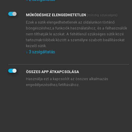
Kérek értesítést az Akadémiai Kiadó Zrt. újdonságairól,
akcióiról.
MŰKÖDÉSHEZ ELENGEDHETETLEN
(mindig szükséges)
Az
Adatkezelési tájékoztatóban
foglaltakat tudomásul
veszem és elfogadom.
Ezek a sütik elengedhetetlenek az oldalunkon történő
Az
Általános vásárlási feltételeket
, valamint a
szotar.net
és a
böngészéshez,a funkciók használatához, és a felhasználók
mersz.hu
oldalak licencszerződéseiben foglaltakat
nem tilthatják le azokat. A feltétlenül szükséges sütik közé
tudomásul veszem és elfogadom.
tartoznak többek között a személyre szabott beállításokat
kezelő sütik.
↓
3
szolgáltatás
KIPRÓBÁLOM
ÖSSZES APP ÁTKAPCSOLÁSA
Használja ezt a kapcsolót az összes alkalmazás
engedélyezéséhez/letiltásához.
MIÉRT ÉRDEMES A MERSZ ONLINE
OKOSKÖNYVTÁRAT HASZNÁLNI?