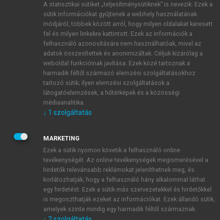
A statisztikai sütiket „teljesítménysütiknek” is nevezik. Ezek a
sütik információkat gyűjtenek a webhely használatának
módjáról, többek között arról, hogy milyen oldalakat keresett
ÚJ FIÓK LÉTREHOZÁSA
fel és milyen linkekre kattintott. Ezek az információk a
1 óra díjmentes hozzáférés
felhasználó azonosítására nem használhatóak, mivel az
adatok összesítettek és anonimizáltak. Céljuk kizárólag a
weboldal funkcióinak javítása. Ezek közé tartoznak a
E-MAIL-CÍM
harmadik féltől származó elemzési szolgáltatásokhoz
tartozó sütik; ilyen elemzési szolgáltatások a
látogatóelemzések, a hőtérképek és a közösségi
NÉV
médiaanalitika.
↓
1
szolgáltatás
JELSZÓ
MARKETING
Ezek a sütik nyomon követik a felhasználó online
tevékenységét. Az online tevékenységek megismerésével a
JELSZÓ ÚJRA
hirdetők relevánsabb reklámokat jeleníthetnek meg, és
korlátozhatják, hogy a felhasználó hány alkalommal láthat
egy hirdetést. Ezek a sütik más szervezetekkel és hirdetőkkel
is megoszthatják ezeket az információkat. Ezek állandó sütik,
Kérek értesítést a MeRSZ újdonságairól, akcióiról.
amelyek szinte mindig egy harmadik féltől származnak.
↓
2
szolgáltatás