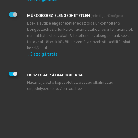
Kérek értesítést az Akadémiai Kiadó Zrt. újdonságairól,
akcióiról.
MŰKÖDÉSHEZ ELENGEDHETETLEN
(mindig szükséges)
Az
Adatkezelési tájékoztatóban
foglaltakat tudomásul
veszem és elfogadom.
Ezek a sütik elengedhetetlenek az oldalunkon történő
Az
Általános vásárlási feltételeket
, valamint a
szotar.net
és a
böngészéshez,a funkciók használatához, és a felhasználók
mersz.hu
oldalak licencszerződéseiben foglaltakat
nem tilthatják le azokat. A feltétlenül szükséges sütik közé
tudomásul veszem és elfogadom.
tartoznak többek között a személyre szabott beállításokat
kezelő sütik.
↓
3
szolgáltatás
KIPRÓBÁLOM
ÖSSZES APP ÁTKAPCSOLÁSA
Használja ezt a kapcsolót az összes alkalmazás
engedélyezéséhez/letiltásához.
MIÉRT ÉRDEMES A MERSZ ONLINE
OKOSKÖNYVTÁRAT HASZNÁLNI?