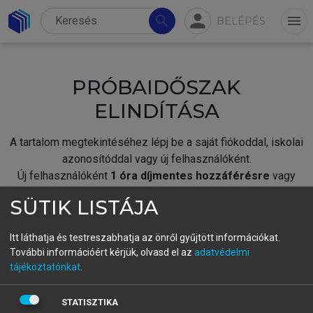
person
search
menu
BELÉPÉS
PRÓBAIDŐSZAK
ELINDÍTÁSA
A tartalom megtekintéséhez lépj be a saját fiókoddal, iskolai
azonosítóddal vagy új felhasználóként.
Új felhasználóként
1 óra díjmentes hozzáférésre
vagy
jogosult.
SÜTIK LISTÁJA
A próbaidőszak elindításához,
jelentkezz
be meglévő
fiókoddal,
vagy hozz létre új fiókot.
Itt láthatja és testreszabhatja az önről gyűjtött információkat.
További információért kérjük, olvasd el az
adatvédelmi
A regisztráció után a
próbaidőszak
automatikusan
elindul.
tájékoztatónkat
.
BELÉPÉS SAJÁT FIÓKKAL
STATISZTIKA