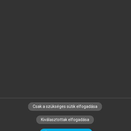
Jelöld meg a számodra fontos részeket, és
készíts
saját
jegyzeteket!
Egyéni előfizetéssel további
MeRSZ+ funkciókat
és
tartalmakat is elérhetsz.
Csak a szükséges sütik elfogadása
SZERZŐKNEK
CÉGEKNEK
KÖNYVTÁROSOKNAK
Kiválasztottak elfogadása
SZERKESZTÉSI ÉS LEKTORÁLÁSI ALAPELVEK