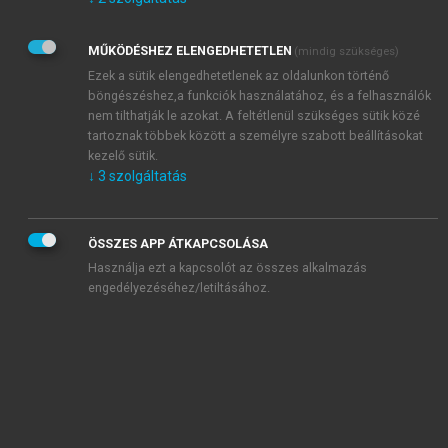
Kérek értesítést az Akadémiai Kiadó Zrt. újdonságairól,
akcióiról.
MŰKÖDÉSHEZ ELENGEDHETETLEN
(mindig szükséges)
Az
Adatkezelési tájékoztatóban
foglaltakat tudomásul
veszem és elfogadom.
Ezek a sütik elengedhetetlenek az oldalunkon történő
Az
Általános vásárlási feltételeket
, valamint a
szotar.net
és a
böngészéshez,a funkciók használatához, és a felhasználók
mersz.hu
oldalak licencszerződéseiben foglaltakat
nem tilthatják le azokat. A feltétlenül szükséges sütik közé
tudomásul veszem és elfogadom.
tartoznak többek között a személyre szabott beállításokat
kezelő sütik.
↓
3
szolgáltatás
KIPRÓBÁLOM
ÖSSZES APP ÁTKAPCSOLÁSA
Használja ezt a kapcsolót az összes alkalmazás
engedélyezéséhez/letiltásához.
MIÉRT ÉRDEMES A MERSZ ONLINE
OKOSKÖNYVTÁRAT HASZNÁLNI?