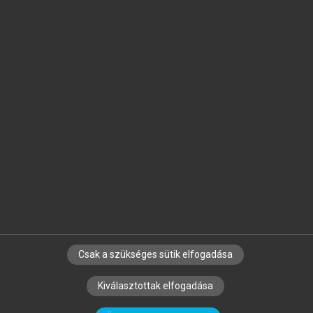
Jelöld meg a számodra fontos részeket, és
készíts
saját
jegyzeteket!
Egyéni előfizetéssel további
MeRSZ+ funkciókat
és
tartalmakat is elérhetsz.
Csak a szükséges sütik elfogadása
SZERZŐKNEK
CÉGEKNEK
KÖNYVTÁROSOKNAK
Kiválasztottak elfogadása
SZERKESZTÉSI ÉS LEKTORÁLÁSI ALAPELVEK