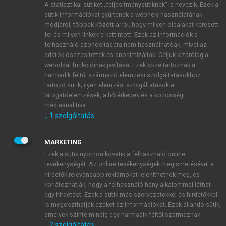
A statisztikai sütiket „teljesítménysütiknek” is nevezik. Ezek a
sütik információkat gyűjtenek a webhely használatának
módjáról, többek között arról, hogy milyen oldalakat keresett
ÚJ FIÓK LÉTREHOZÁSA
fel és milyen linkekre kattintott. Ezek az információk a
1 óra díjmentes hozzáférés
felhasználó azonosítására nem használhatóak, mivel az
adatok összesítettek és anonimizáltak. Céljuk kizárólag a
weboldal funkcióinak javítása. Ezek közé tartoznak a
E-MAIL-CÍM
harmadik féltől származó elemzési szolgáltatásokhoz
tartozó sütik; ilyen elemzési szolgáltatások a
látogatóelemzések, a hőtérképek és a közösségi
NÉV
médiaanalitika.
↓
1
szolgáltatás
JELSZÓ
MARKETING
Ezek a sütik nyomon követik a felhasználó online
tevékenységét. Az online tevékenységek megismerésével a
JELSZÓ ÚJRA
hirdetők relevánsabb reklámokat jeleníthetnek meg, és
korlátozhatják, hogy a felhasználó hány alkalommal láthat
egy hirdetést. Ezek a sütik más szervezetekkel és hirdetőkkel
is megoszthatják ezeket az információkat. Ezek állandó sütik,
Kérek értesítést a MeRSZ újdonságairól, akcióiról.
amelyek szinte mindig egy harmadik féltől származnak.
↓
2
szolgáltatás