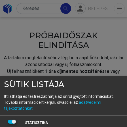
person
search
menu
BELÉPÉS
PRÓBAIDŐSZAK
ELINDÍTÁSA
A tartalom megtekintéséhez lépj be a saját fiókoddal, iskolai
azonosítóddal vagy új felhasználóként.
Új felhasználóként
1 óra díjmentes hozzáférésre
vagy
jogosult.
SÜTIK LISTÁJA
A próbaidőszak elindításához,
jelentkezz
be meglévő
fiókoddal,
vagy hozz létre új fiókot.
Itt láthatja és testreszabhatja az önről gyűjtött információkat.
További információért kérjük, olvasd el az
adatvédelmi
A regisztráció után a
próbaidőszak
automatikusan
elindul.
tájékoztatónkat
.
BELÉPÉS SAJÁT FIÓKKAL
STATISZTIKA