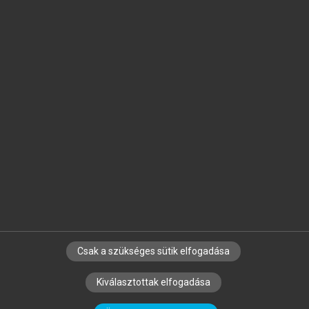
Jelöld meg a számodra fontos részeket, és
készíts
saját
jegyzeteket!
Egyéni előfizetéssel további
MeRSZ+ funkciókat
és
tartalmakat is elérhetsz.
Csak a szükséges sütik elfogadása
SZERZŐKNEK
CÉGEKNEK
KÖNYVTÁROSOKNAK
Kiválasztottak elfogadása
SZERKESZTÉSI ÉS LEKTORÁLÁSI ALAPELVEK