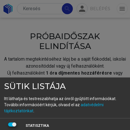
person
search
menu
BELÉPÉS
PRÓBAIDŐSZAK
ELINDÍTÁSA
A tartalom megtekintéséhez lépj be a saját fiókoddal, iskolai
azonosítóddal vagy új felhasználóként.
Új felhasználóként
1 óra díjmentes hozzáférésre
vagy
jogosult.
SÜTIK LISTÁJA
A próbaidőszak elindításához,
jelentkezz
be meglévő
fiókoddal,
vagy hozz létre új fiókot.
Itt láthatja és testreszabhatja az önről gyűjtött információkat.
További információért kérjük, olvasd el az
adatvédelmi
A regisztráció után a
próbaidőszak
automatikusan
elindul.
tájékoztatónkat
.
BELÉPÉS SAJÁT FIÓKKAL
STATISZTIKA