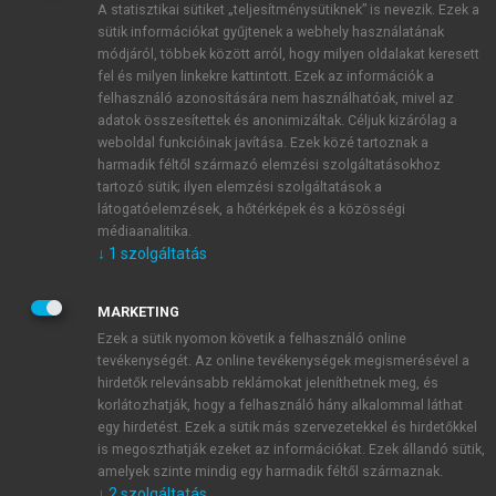
A statisztikai sütiket „teljesítménysütiknek” is nevezik. Ezek a
sütik információkat gyűjtenek a webhely használatának
módjáról, többek között arról, hogy milyen oldalakat keresett
ÚJ FIÓK LÉTREHOZÁSA
fel és milyen linkekre kattintott. Ezek az információk a
1 óra díjmentes hozzáférés
felhasználó azonosítására nem használhatóak, mivel az
adatok összesítettek és anonimizáltak. Céljuk kizárólag a
weboldal funkcióinak javítása. Ezek közé tartoznak a
E-MAIL-CÍM
harmadik féltől származó elemzési szolgáltatásokhoz
tartozó sütik; ilyen elemzési szolgáltatások a
látogatóelemzések, a hőtérképek és a közösségi
NÉV
médiaanalitika.
↓
1
szolgáltatás
JELSZÓ
MARKETING
Ezek a sütik nyomon követik a felhasználó online
tevékenységét. Az online tevékenységek megismerésével a
JELSZÓ ÚJRA
hirdetők relevánsabb reklámokat jeleníthetnek meg, és
korlátozhatják, hogy a felhasználó hány alkalommal láthat
egy hirdetést. Ezek a sütik más szervezetekkel és hirdetőkkel
is megoszthatják ezeket az információkat. Ezek állandó sütik,
Kérek értesítést a MeRSZ újdonságairól, akcióiról.
amelyek szinte mindig egy harmadik féltől származnak.
↓
2
szolgáltatás