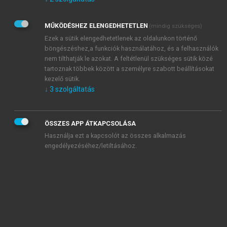
Kérek értesítést az Akadémiai Kiadó Zrt. újdonságairól,
akcióiról.
MŰKÖDÉSHEZ ELENGEDHETETLEN
(mindig szükséges)
Az
Adatkezelési tájékoztatóban
foglaltakat tudomásul
veszem és elfogadom.
Ezek a sütik elengedhetetlenek az oldalunkon történő
Az
Általános vásárlási feltételeket
, valamint a
szotar.net
és a
böngészéshez,a funkciók használatához, és a felhasználók
mersz.hu
oldalak licencszerződéseiben foglaltakat
nem tilthatják le azokat. A feltétlenül szükséges sütik közé
tudomásul veszem és elfogadom.
tartoznak többek között a személyre szabott beállításokat
kezelő sütik.
↓
3
szolgáltatás
KIPRÓBÁLOM
ÖSSZES APP ÁTKAPCSOLÁSA
Használja ezt a kapcsolót az összes alkalmazás
engedélyezéséhez/letiltásához.
MIÉRT ÉRDEMES A MERSZ ONLINE
OKOSKÖNYVTÁRAT HASZNÁLNI?