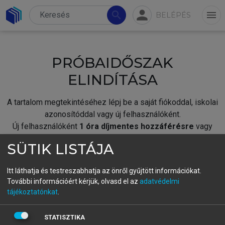
person
search
menu
BELÉPÉS
PRÓBAIDŐSZAK
ELINDÍTÁSA
A tartalom megtekintéséhez lépj be a saját fiókoddal, iskolai
azonosítóddal vagy új felhasználóként.
Új felhasználóként
1 óra díjmentes hozzáférésre
vagy
jogosult.
SÜTIK LISTÁJA
A próbaidőszak elindításához,
jelentkezz
be meglévő
fiókoddal,
vagy hozz létre új fiókot.
Itt láthatja és testreszabhatja az önről gyűjtött információkat.
További információért kérjük, olvasd el az
adatvédelmi
A regisztráció után a
próbaidőszak
automatikusan
elindul.
tájékoztatónkat
.
BELÉPÉS SAJÁT FIÓKKAL
STATISZTIKA