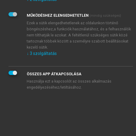
Kérek értesítést az Akadémiai Kiadó Zrt. újdonságairól,
akcióiról.
MŰKÖDÉSHEZ ELENGEDHETETLEN
(mindig szükséges)
Az
Adatkezelési tájékoztatóban
foglaltakat tudomásul
veszem és elfogadom.
Ezek a sütik elengedhetetlenek az oldalunkon történő
Az
Általános vásárlási feltételeket
, valamint a
szotar.net
és a
böngészéshez,a funkciók használatához, és a felhasználók
mersz.hu
oldalak licencszerződéseiben foglaltakat
nem tilthatják le azokat. A feltétlenül szükséges sütik közé
tudomásul veszem és elfogadom.
tartoznak többek között a személyre szabott beállításokat
kezelő sütik.
↓
3
szolgáltatás
KIPRÓBÁLOM
ÖSSZES APP ÁTKAPCSOLÁSA
Használja ezt a kapcsolót az összes alkalmazás
engedélyezéséhez/letiltásához.
MIÉRT ÉRDEMES A MERSZ ONLINE
OKOSKÖNYVTÁRAT HASZNÁLNI?