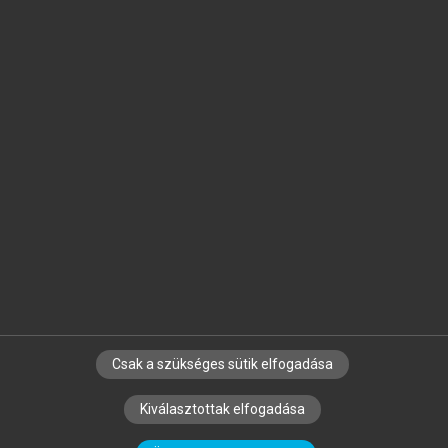
Jelöld meg a számodra fontos részeket, és
készíts
saját
jegyzeteket!
Egyéni előfizetéssel további
MeRSZ+ funkciókat
és
tartalmakat is elérhetsz.
Csak a szükséges sütik elfogadása
SZERZŐKNEK
CÉGEKNEK
KÖNYVTÁROSOKNAK
Kiválasztottak elfogadása
SZERKESZTÉSI ÉS LEKTORÁLÁSI ALAPELVEK