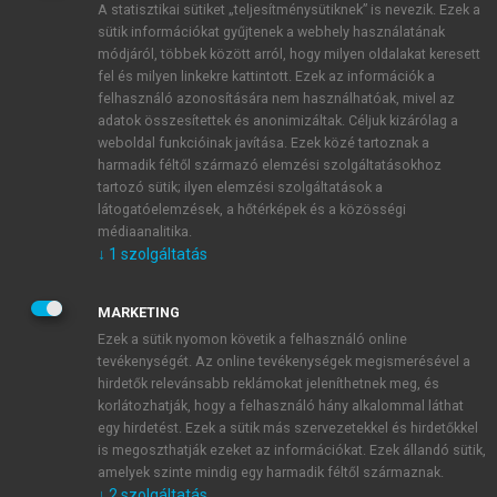
A statisztikai sütiket „teljesítménysütiknek” is nevezik. Ezek a
sütik információkat gyűjtenek a webhely használatának
módjáról, többek között arról, hogy milyen oldalakat keresett
ÚJ FIÓK LÉTREHOZÁSA
fel és milyen linkekre kattintott. Ezek az információk a
1 óra díjmentes hozzáférés
felhasználó azonosítására nem használhatóak, mivel az
adatok összesítettek és anonimizáltak. Céljuk kizárólag a
weboldal funkcióinak javítása. Ezek közé tartoznak a
E-MAIL-CÍM
harmadik féltől származó elemzési szolgáltatásokhoz
tartozó sütik; ilyen elemzési szolgáltatások a
látogatóelemzések, a hőtérképek és a közösségi
NÉV
médiaanalitika.
↓
1
szolgáltatás
JELSZÓ
MARKETING
Ezek a sütik nyomon követik a felhasználó online
tevékenységét. Az online tevékenységek megismerésével a
JELSZÓ ÚJRA
hirdetők relevánsabb reklámokat jeleníthetnek meg, és
korlátozhatják, hogy a felhasználó hány alkalommal láthat
egy hirdetést. Ezek a sütik más szervezetekkel és hirdetőkkel
is megoszthatják ezeket az információkat. Ezek állandó sütik,
Kérek értesítést a MeRSZ újdonságairól, akcióiról.
amelyek szinte mindig egy harmadik féltől származnak.
↓
2
szolgáltatás