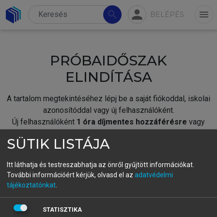
person
search
menu
BELÉPÉS
PRÓBAIDŐSZAK
ELINDÍTÁSA
A tartalom megtekintéséhez lépj be a saját fiókoddal, iskolai
azonosítóddal vagy új felhasználóként.
Új felhasználóként
1 óra díjmentes hozzáférésre
vagy
jogosult.
SÜTIK LISTÁJA
A próbaidőszak elindításához,
jelentkezz
be meglévő
fiókoddal,
vagy hozz létre új fiókot.
Itt láthatja és testreszabhatja az önről gyűjtött információkat.
További információért kérjük, olvasd el az
adatvédelmi
A regisztráció után a
próbaidőszak
automatikusan
elindul.
tájékoztatónkat
.
BELÉPÉS SAJÁT FIÓKKAL
STATISZTIKA