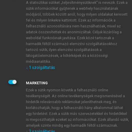
A statisztikai sütiket „teljesítménysütiknek” is nevezik. Ezek a
sütik információkat gyűjtenek a webhely használatának
módjáról, többek között arról, hogy milyen oldalakat keresett
ÚJ FIÓK LÉTREHOZÁSA
fel és milyen linkekre kattintott. Ezek az információk a
1 óra díjmentes hozzáférés
felhasználó azonosítására nem használhatóak, mivel az
adatok összesítettek és anonimizáltak. Céljuk kizárólag a
weboldal funkcióinak javítása. Ezek közé tartoznak a
E-MAIL-CÍM
harmadik féltől származó elemzési szolgáltatásokhoz
tartozó sütik; ilyen elemzési szolgáltatások a
látogatóelemzések, a hőtérképek és a közösségi
NÉV
médiaanalitika.
↓
1
szolgáltatás
JELSZÓ
MARKETING
Ezek a sütik nyomon követik a felhasználó online
tevékenységét. Az online tevékenységek megismerésével a
JELSZÓ ÚJRA
hirdetők relevánsabb reklámokat jeleníthetnek meg, és
korlátozhatják, hogy a felhasználó hány alkalommal láthat
egy hirdetést. Ezek a sütik más szervezetekkel és hirdetőkkel
is megoszthatják ezeket az információkat. Ezek állandó sütik,
Kérek értesítést a MeRSZ újdonságairól, akcióiról.
amelyek szinte mindig egy harmadik féltől származnak.
↓
2
szolgáltatás