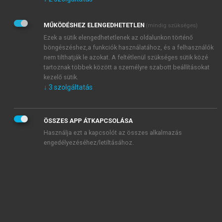
Kérek értesítést az Akadémiai Kiadó Zrt. újdonságairól,
akcióiról.
MŰKÖDÉSHEZ ELENGEDHETETLEN
(mindig szükséges)
Az
Adatkezelési tájékoztatóban
foglaltakat tudomásul
veszem és elfogadom.
Ezek a sütik elengedhetetlenek az oldalunkon történő
Az
Általános vásárlási feltételeket
, valamint a
szotar.net
és a
böngészéshez,a funkciók használatához, és a felhasználók
mersz.hu
oldalak licencszerződéseiben foglaltakat
nem tilthatják le azokat. A feltétlenül szükséges sütik közé
tudomásul veszem és elfogadom.
tartoznak többek között a személyre szabott beállításokat
kezelő sütik.
↓
3
szolgáltatás
KIPRÓBÁLOM
ÖSSZES APP ÁTKAPCSOLÁSA
Használja ezt a kapcsolót az összes alkalmazás
engedélyezéséhez/letiltásához.
MIÉRT ÉRDEMES A MERSZ ONLINE
OKOSKÖNYVTÁRAT HASZNÁLNI?