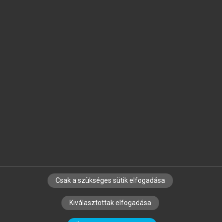
Jelöld meg a számodra fontos részeket, és
készíts
saját
jegyzeteket!
Egyéni előfizetéssel további
MeRSZ+ funkciókat
és
tartalmakat is elérhetsz.
Csak a szükséges sütik elfogadása
SZERZŐKNEK
CÉGEKNEK
KÖNYVTÁROSOKNAK
Kiválasztottak elfogadása
SZERKESZTÉSI ÉS LEKTORÁLÁSI ALAPELVEK