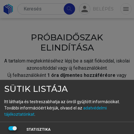
person
search
menu
BELÉPÉS
PRÓBAIDŐSZAK
ELINDÍTÁSA
A tartalom megtekintéséhez lépj be a saját fiókoddal, iskolai
azonosítóddal vagy új felhasználóként.
Új felhasználóként
1 óra díjmentes hozzáférésre
vagy
jogosult.
SÜTIK LISTÁJA
A próbaidőszak elindításához,
jelentkezz
be meglévő
fiókoddal,
vagy hozz létre új fiókot.
Itt láthatja és testreszabhatja az önről gyűjtött információkat.
További információért kérjük, olvasd el az
adatvédelmi
A regisztráció után a
próbaidőszak
automatikusan
elindul.
tájékoztatónkat
.
BELÉPÉS SAJÁT FIÓKKAL
STATISZTIKA