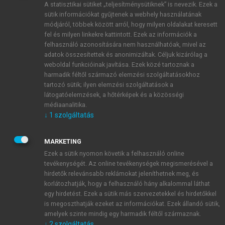
A statisztikai sütiket „teljesítménysütiknek” is nevezik. Ezek a
sütik információkat gyűjtenek a webhely használatának
módjáról, többek között arról, hogy milyen oldalakat keresett
ÚJ FIÓK LÉTREHOZÁSA
fel és milyen linkekre kattintott. Ezek az információk a
1 óra díjmentes hozzáférés
felhasználó azonosítására nem használhatóak, mivel az
adatok összesítettek és anonimizáltak. Céljuk kizárólag a
weboldal funkcióinak javítása. Ezek közé tartoznak a
E-MAIL-CÍM
harmadik féltől származó elemzési szolgáltatásokhoz
tartozó sütik; ilyen elemzési szolgáltatások a
látogatóelemzések, a hőtérképek és a közösségi
NÉV
médiaanalitika.
↓
1
szolgáltatás
JELSZÓ
MARKETING
Ezek a sütik nyomon követik a felhasználó online
tevékenységét. Az online tevékenységek megismerésével a
JELSZÓ ÚJRA
hirdetők relevánsabb reklámokat jeleníthetnek meg, és
korlátozhatják, hogy a felhasználó hány alkalommal láthat
egy hirdetést. Ezek a sütik más szervezetekkel és hirdetőkkel
is megoszthatják ezeket az információkat. Ezek állandó sütik,
Kérek értesítést a MeRSZ újdonságairól, akcióiról.
amelyek szinte mindig egy harmadik féltől származnak.
↓
2
szolgáltatás