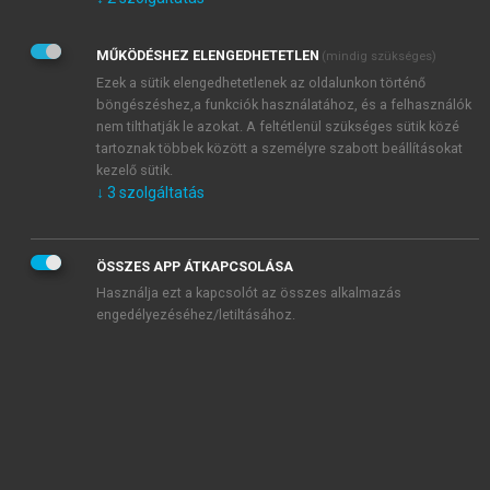
Kérek értesítést az Akadémiai Kiadó Zrt. újdonságairól,
akcióiról.
MŰKÖDÉSHEZ ELENGEDHETETLEN
(mindig szükséges)
Az
Adatkezelési tájékoztatóban
foglaltakat tudomásul
veszem és elfogadom.
Ezek a sütik elengedhetetlenek az oldalunkon történő
Az
Általános vásárlási feltételeket
, valamint a
szotar.net
és a
böngészéshez,a funkciók használatához, és a felhasználók
mersz.hu
oldalak licencszerződéseiben foglaltakat
nem tilthatják le azokat. A feltétlenül szükséges sütik közé
tudomásul veszem és elfogadom.
tartoznak többek között a személyre szabott beállításokat
kezelő sütik.
↓
3
szolgáltatás
KIPRÓBÁLOM
ÖSSZES APP ÁTKAPCSOLÁSA
Használja ezt a kapcsolót az összes alkalmazás
engedélyezéséhez/letiltásához.
MIÉRT ÉRDEMES A MERSZ ONLINE
OKOSKÖNYVTÁRAT HASZNÁLNI?