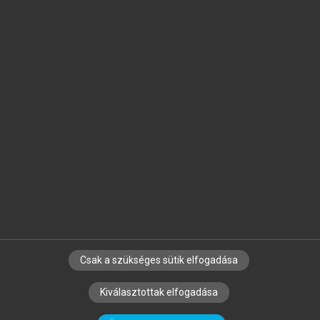
Jelöld meg a számodra fontos részeket, és
készíts
saját
jegyzeteket!
Egyéni előfizetéssel további
MeRSZ+ funkciókat
és
tartalmakat is elérhetsz.
Csak a szükséges sütik elfogadása
SZERZŐKNEK
CÉGEKNEK
KÖNYVTÁROSOKNAK
Kiválasztottak elfogadása
SZERKESZTÉSI ÉS LEKTORÁLÁSI ALAPELVEK