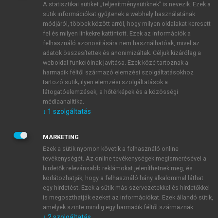
A statisztikai sütiket „teljesítménysütiknek” is nevezik. Ezek a
sütik információkat gyűjtenek a webhely használatának
módjáról, többek között arról, hogy milyen oldalakat keresett
ÚJ FIÓK LÉTREHOZÁSA
fel és milyen linkekre kattintott. Ezek az információk a
1 óra díjmentes hozzáférés
felhasználó azonosítására nem használhatóak, mivel az
adatok összesítettek és anonimizáltak. Céljuk kizárólag a
weboldal funkcióinak javítása. Ezek közé tartoznak a
E-MAIL-CÍM
harmadik féltől származó elemzési szolgáltatásokhoz
tartozó sütik; ilyen elemzési szolgáltatások a
látogatóelemzések, a hőtérképek és a közösségi
NÉV
médiaanalitika.
↓
1
szolgáltatás
JELSZÓ
MARKETING
Ezek a sütik nyomon követik a felhasználó online
tevékenységét. Az online tevékenységek megismerésével a
JELSZÓ ÚJRA
hirdetők relevánsabb reklámokat jeleníthetnek meg, és
korlátozhatják, hogy a felhasználó hány alkalommal láthat
egy hirdetést. Ezek a sütik más szervezetekkel és hirdetőkkel
is megoszthatják ezeket az információkat. Ezek állandó sütik,
Kérek értesítést a MeRSZ újdonságairól, akcióiról.
amelyek szinte mindig egy harmadik féltől származnak.
↓
2
szolgáltatás