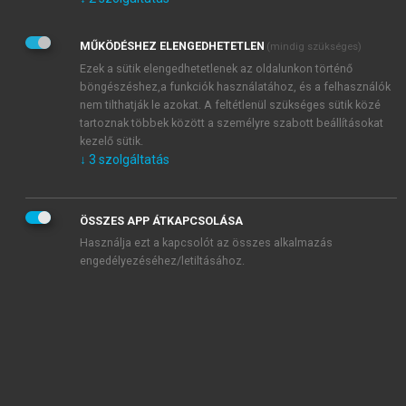
Kérek értesítést az Akadémiai Kiadó Zrt. újdonságairól,
akcióiról.
MŰKÖDÉSHEZ ELENGEDHETETLEN
(mindig szükséges)
Az
Adatkezelési tájékoztatóban
foglaltakat tudomásul
veszem és elfogadom.
Ezek a sütik elengedhetetlenek az oldalunkon történő
Az
Általános vásárlási feltételeket
, valamint a
szotar.net
és a
böngészéshez,a funkciók használatához, és a felhasználók
mersz.hu
oldalak licencszerződéseiben foglaltakat
nem tilthatják le azokat. A feltétlenül szükséges sütik közé
tudomásul veszem és elfogadom.
tartoznak többek között a személyre szabott beállításokat
kezelő sütik.
↓
3
szolgáltatás
KIPRÓBÁLOM
ÖSSZES APP ÁTKAPCSOLÁSA
Használja ezt a kapcsolót az összes alkalmazás
engedélyezéséhez/letiltásához.
MIÉRT ÉRDEMES A MERSZ ONLINE
OKOSKÖNYVTÁRAT HASZNÁLNI?