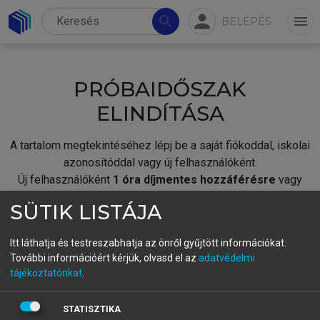
person
search
menu
BELÉPÉS
PRÓBAIDŐSZAK
ELINDÍTÁSA
A tartalom megtekintéséhez lépj be a saját fiókoddal, iskolai
azonosítóddal vagy új felhasználóként.
Új felhasználóként
1 óra díjmentes hozzáférésre
vagy
jogosult.
SÜTIK LISTÁJA
A próbaidőszak elindításához,
jelentkezz
be meglévő
fiókoddal,
vagy hozz létre új fiókot.
Itt láthatja és testreszabhatja az önről gyűjtött információkat.
További információért kérjük, olvasd el az
adatvédelmi
A regisztráció után a
próbaidőszak
automatikusan
elindul.
tájékoztatónkat
.
BELÉPÉS SAJÁT FIÓKKAL
STATISZTIKA