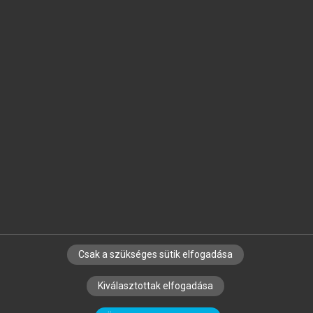
Jelöld meg a számodra fontos részeket, és
készíts
saját
jegyzeteket!
Egyéni előfizetéssel további
MeRSZ+ funkciókat
és
tartalmakat is elérhetsz.
Csak a szükséges sütik elfogadása
SZERZŐKNEK
CÉGEKNEK
KÖNYVTÁROSOKNAK
Kiválasztottak elfogadása
SZERKESZTÉSI ÉS LEKTORÁLÁSI ALAPELVEK