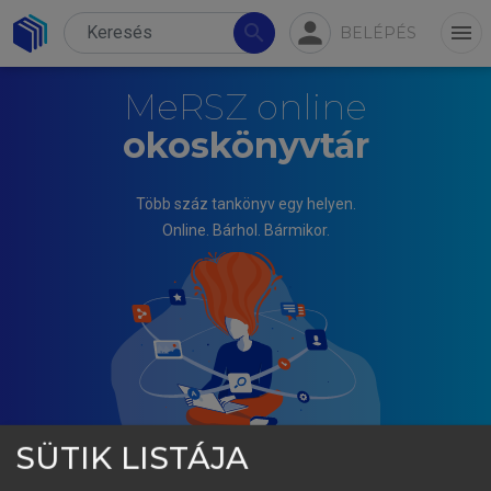
person
search
menu
BELÉPÉS
MeRSZ online
okoskönyvtár
Több száz tankönyv egy helyen.
Online. Bárhol. Bármikor.
SÜTIK LISTÁJA
KULLMANN LÁSZLÓ