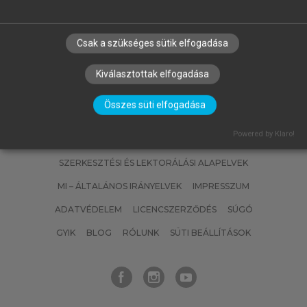
Az épületenergetika alapjai
Csak a szükséges sütik elfogadása
Kiválasztottak elfogadása
Összes süti elfogadása
Powered by Klaro!
SZERZŐKNEK
CÉGEKNEK
KÖNYVTÁROSOKNAK
SZERKESZTÉSI ÉS LEKTORÁLÁSI ALAPELVEK
MI – ÁLTALÁNOS IRÁNYELVEK
IMPRESSZUM
ADATVÉDELEM
LICENCSZERZŐDÉS
SÚGÓ
GYIK
BLOG
RÓLUNK
SÜTI BEÁLLÍTÁSOK