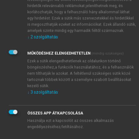
hirdetők relevánsabb reklámokat jeleníthetnek meg, és
korlátozhatják, hogy a felhasználó hány alkalommal láthat
egy hirdetést. Ezek a sütik más szervezetekkel és hirdetőkkel
is megoszthatják ezeket az információkat. Ezek állandó sütik,
amelyek szinte mindig egy harmadik féltől származnak.
↓
2
szolgáltatás
MŰKÖDÉSHEZ ELENGEDHETETLEN
(mindig szükséges)
Ezek a sütik elengedhetetlenek az oldalunkon történő
böngészéshez,a funkciók használatához, és a felhasználók
nem tilthatják le azokat. A feltétlenül szükséges sütik közé
tartoznak többek között a személyre szabott beállításokat
kezelő sütik.
↓
3
szolgáltatás
ÖSSZES APP ÁTKAPCSOLÁSA
Használja ezt a kapcsolót az összes alkalmazás
engedélyezéséhez/letiltásához.
TARTALOMJEGYZÉK