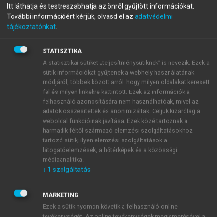
Itt láthatja és testreszabhatja az önről gyűjtött információkat.
Áramlástechnikai gépek
További információért kérjük, olvasd el az
adatvédelmi
tájékoztatónkat
.
menu_book
OLVASÁS
STATISZTIKA
A statisztikai sütiket „teljesítménysütiknek” is nevezik. Ezek a
sütik információkat gyűjtenek a webhely használatának
módjáról, többek között arról, hogy milyen oldalakat keresett
fel és milyen linkekre kattintott. Ezek az információk a
6.1. Radiális erők
felhasználó azonosítására nem használhatóak, mivel az
adatok összesítettek és anonimizáltak. Céljuk kizárólag a
Csigaházas gép esetén a
tervezési pontban
helyes
weboldal funkcióinak javítása. Ezek közé tartoznak a
tervezés esetén a járókerék kilépő palástja mentén a
harmadik féltől származó elemzési szolgáltatásokhoz
nyomás állandó, így erő abból nem hat. A
Q
opt
tartozó sütik; ilyen elemzési szolgáltatások a
tervezési térfogatáramtól eltérő
Q
térfogatáram
látogatóelemzések, a hőtérképek és a közösségi
esetén
F
nagyságú nyomáseloszlásból ébredő
médiaanalitika.
r
↓
1
szolgáltatás
radiális erő terheli a tengelyt.
MARKETING
Ezek a sütik nyomon követik a felhasználó online
tevékenységét. Az online tevékenységek megismerésével a