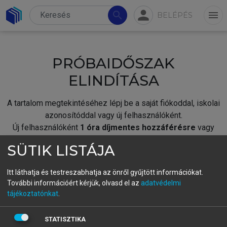
person
search
menu
BELÉPÉS
PRÓBAIDŐSZAK
ELINDÍTÁSA
A tartalom megtekintéséhez lépj be a saját fiókoddal, iskolai
azonosítóddal vagy új felhasználóként.
Új felhasználóként
1 óra díjmentes hozzáférésre
vagy
jogosult.
SÜTIK LISTÁJA
A próbaidőszak elindításához,
jelentkezz
be meglévő
fiókoddal,
vagy hozz létre új fiókot.
Itt láthatja és testreszabhatja az önről gyűjtött információkat.
További információért kérjük, olvasd el az
adatvédelmi
A regisztráció után a
próbaidőszak
automatikusan
elindul.
tájékoztatónkat
.
BELÉPÉS SAJÁT FIÓKKAL
STATISZTIKA