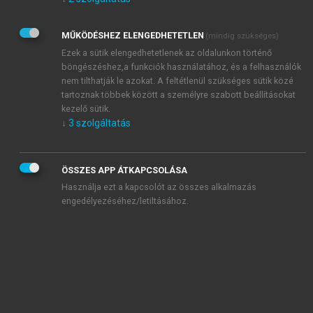
Kérek értesítést az Akadémiai Kiadó Zrt. újdonságairól,
akcióiról.
MŰKÖDÉSHEZ ELENGEDHETETLEN
(mindig szükséges)
Az
Adatkezelési tájékoztatóban
foglaltakat tudomásul
veszem és elfogadom.
Ezek a sütik elengedhetetlenek az oldalunkon történő
Az
Általános vásárlási feltételeket
, valamint a
szotar.net
és a
böngészéshez,a funkciók használatához, és a felhasználók
mersz.hu
oldalak licencszerződéseiben foglaltakat
nem tilthatják le azokat. A feltétlenül szükséges sütik közé
tudomásul veszem és elfogadom.
tartoznak többek között a személyre szabott beállításokat
kezelő sütik.
↓
3
szolgáltatás
KIPRÓBÁLOM
ÖSSZES APP ÁTKAPCSOLÁSA
Használja ezt a kapcsolót az összes alkalmazás
engedélyezéséhez/letiltásához.
MIÉRT ÉRDEMES A MERSZ ONLINE
OKOSKÖNYVTÁRAT HASZNÁLNI?