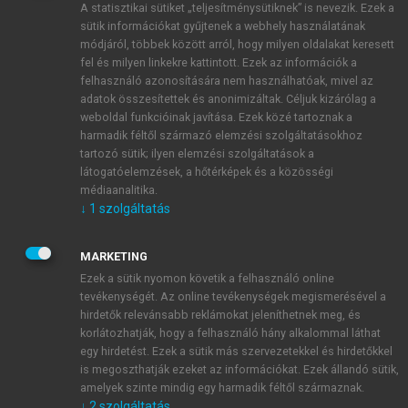
A statisztikai sütiket „teljesítménysütiknek” is nevezik. Ezek a
sütik információkat gyűjtenek a webhely használatának
módjáról, többek között arról, hogy milyen oldalakat keresett
ÚJ FIÓK LÉTREHOZÁSA
fel és milyen linkekre kattintott. Ezek az információk a
1 óra díjmentes hozzáférés
felhasználó azonosítására nem használhatóak, mivel az
adatok összesítettek és anonimizáltak. Céljuk kizárólag a
weboldal funkcióinak javítása. Ezek közé tartoznak a
E-MAIL-CÍM
harmadik féltől származó elemzési szolgáltatásokhoz
tartozó sütik; ilyen elemzési szolgáltatások a
látogatóelemzések, a hőtérképek és a közösségi
NÉV
médiaanalitika.
↓
1
szolgáltatás
JELSZÓ
MARKETING
Ezek a sütik nyomon követik a felhasználó online
tevékenységét. Az online tevékenységek megismerésével a
JELSZÓ ÚJRA
hirdetők relevánsabb reklámokat jeleníthetnek meg, és
korlátozhatják, hogy a felhasználó hány alkalommal láthat
egy hirdetést. Ezek a sütik más szervezetekkel és hirdetőkkel
is megoszthatják ezeket az információkat. Ezek állandó sütik,
Kérek értesítést a MeRSZ újdonságairól, akcióiról.
amelyek szinte mindig egy harmadik féltől származnak.
↓
2
szolgáltatás