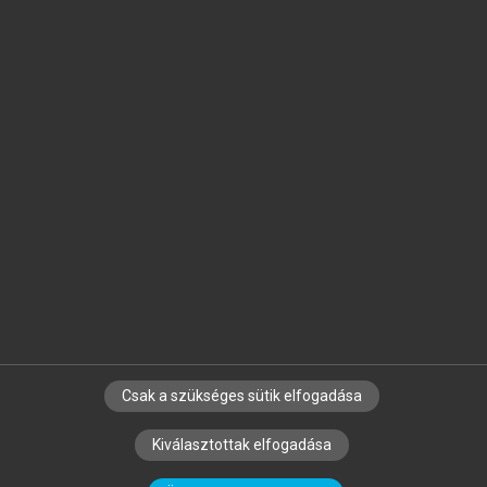
Jelöld meg a számodra fontos részeket, és
készíts
saját
jegyzeteket!
Egyéni előfizetéssel további
MeRSZ+ funkciókat
és
tartalmakat is elérhetsz.
Csak a szükséges sütik elfogadása
SZERZŐKNEK
CÉGEKNEK
KÖNYVTÁROSOKNAK
Kiválasztottak elfogadása
SZERKESZTÉSI ÉS LEKTORÁLÁSI ALAPELVEK