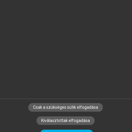
Jelöld meg a számodra fontos részeket, és
készíts
saját
jegyzeteket!
Egyéni előfizetéssel további
MeRSZ+ funkciókat
és
tartalmakat is elérhetsz.
Csak a szükséges sütik elfogadása
SZERZŐKNEK
CÉGEKNEK
KÖNYVTÁROSOKNAK
Kiválasztottak elfogadása
SZERKESZTÉSI ÉS LEKTORÁLÁSI ALAPELVEK