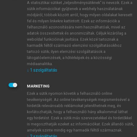
A statisztikai sütiket „teljesítménysütiknek” is nevezik. Ezek a
sütik információkat gyűjtenek a webhely használatának
módjáról, többek között arról, hogy milyen oldalakat keresett
ÚJ FIÓK LÉTREHOZÁSA
fel és milyen linkekre kattintott. Ezek az információk a
1 óra díjmentes hozzáférés
felhasználó azonosítására nem használhatóak, mivel az
adatok összesítettek és anonimizáltak. Céljuk kizárólag a
weboldal funkcióinak javítása. Ezek közé tartoznak a
E-MAIL-CÍM
harmadik féltől származó elemzési szolgáltatásokhoz
tartozó sütik; ilyen elemzési szolgáltatások a
látogatóelemzések, a hőtérképek és a közösségi
NÉV
médiaanalitika.
↓
1
szolgáltatás
JELSZÓ
MARKETING
Ezek a sütik nyomon követik a felhasználó online
tevékenységét. Az online tevékenységek megismerésével a
JELSZÓ ÚJRA
hirdetők relevánsabb reklámokat jeleníthetnek meg, és
korlátozhatják, hogy a felhasználó hány alkalommal láthat
egy hirdetést. Ezek a sütik más szervezetekkel és hirdetőkkel
is megoszthatják ezeket az információkat. Ezek állandó sütik,
Kérek értesítést a MeRSZ újdonságairól, akcióiról.
amelyek szinte mindig egy harmadik féltől származnak.
↓
2
szolgáltatás