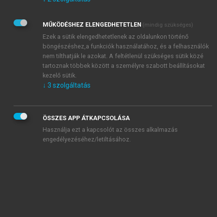
Kérek értesítést az Akadémiai Kiadó Zrt. újdonságairól,
akcióiról.
MŰKÖDÉSHEZ ELENGEDHETETLEN
(mindig szükséges)
Az
Adatkezelési tájékoztatóban
foglaltakat tudomásul
veszem és elfogadom.
Ezek a sütik elengedhetetlenek az oldalunkon történő
Az
Általános vásárlási feltételeket
, valamint a
szotar.net
és a
böngészéshez,a funkciók használatához, és a felhasználók
mersz.hu
oldalak licencszerződéseiben foglaltakat
nem tilthatják le azokat. A feltétlenül szükséges sütik közé
tudomásul veszem és elfogadom.
tartoznak többek között a személyre szabott beállításokat
kezelő sütik.
↓
3
szolgáltatás
KIPRÓBÁLOM
ÖSSZES APP ÁTKAPCSOLÁSA
Használja ezt a kapcsolót az összes alkalmazás
engedélyezéséhez/letiltásához.
MIÉRT ÉRDEMES A MERSZ ONLINE
OKOSKÖNYVTÁRAT HASZNÁLNI?