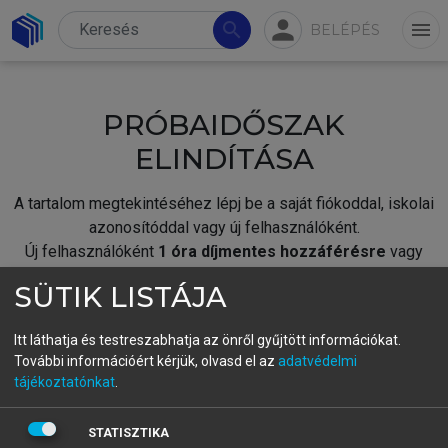
person
search
menu
BELÉPÉS
PRÓBAIDŐSZAK
ELINDÍTÁSA
A tartalom megtekintéséhez lépj be a saját fiókoddal, iskolai
azonosítóddal vagy új felhasználóként.
Új felhasználóként
1 óra díjmentes hozzáférésre
vagy
jogosult.
SÜTIK LISTÁJA
A próbaidőszak elindításához,
jelentkezz
be meglévő
fiókoddal,
vagy hozz létre új fiókot.
Itt láthatja és testreszabhatja az önről gyűjtött információkat.
További információért kérjük, olvasd el az
adatvédelmi
A regisztráció után a
próbaidőszak
automatikusan
elindul.
tájékoztatónkat
.
BELÉPÉS SAJÁT FIÓKKAL
STATISZTIKA