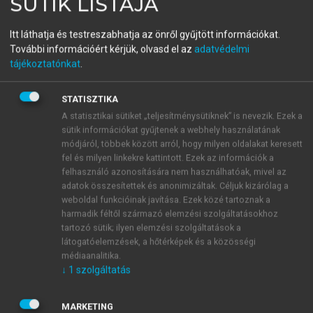
SÜTIK LISTÁJA
Magyarország
Itt láthatja és testreszabhatja az önről gyűjtött információkat.
növénytársulásai
További információért kérjük, olvasd el az
adatvédelmi
tájékoztatónkat
.
menu_book
OLVASÁS
STATISZTIKA
A statisztikai sütiket „teljesítménysütiknek” is nevezik. Ezek a
sütik információkat gyűjtenek a webhely használatának
módjáról, többek között arról, hogy milyen oldalakat keresett
fel és milyen linkekre kattintott. Ezek az információk a
18.3.1. Csoport: Bromion erecti
felhasználó azonosítására nem használhatóak, mivel az
Br.-Bl. 1936
adatok összesítettek és anonimizáltak. Céljuk kizárólag a
weboldal funkcióinak javítása. Ezek közé tartoznak a
Az irodalomban leggyakrabban
„Mesobromion”
néven
harmadik féltől származó elemzési szolgáltatásokhoz
tartozó sütik; ilyen elemzési szolgáltatások a
említett csoport. Florisztikailag igen gazdag, ezért a
látogatóelemzések, a hőtérképek és a közösségi
közép-európai természetvédelmi-botanikai
médiaanalitika.
vizsgálatok egyik legfontosabb tárgya. Alapvetően
↓
1
szolgáltatás
közép-európai asszociációcsoport, szubmediterrán-
szubatlanti jelleggel, de elhatárolása – megfelelő
MARKETING