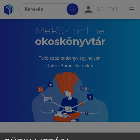
person
search
menu
BELÉPÉS
MeRSZ online
okoskönyvtár
Több száz tankönyv egy helyen.
Online. Bárhol. Bármikor.
BORHIDI ATTILA