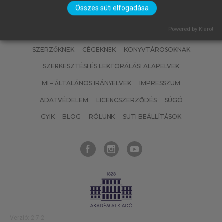
Összes süti elfogadása
Powered by Klaro!
SZERZŐKNEK
CÉGEKNEK
KÖNYVTÁROSOKNAK
SZERKESZTÉSI ÉS LEKTORÁLÁSI ALAPELVEK
MI – ÁLTALÁNOS IRÁNYELVEK
IMPRESSZUM
ADATVÉDELEM
LICENCSZERZŐDÉS
SÚGÓ
GYIK
BLOG
RÓLUNK
SÜTI BEÁLLÍTÁSOK
Verzió: 2.7.2