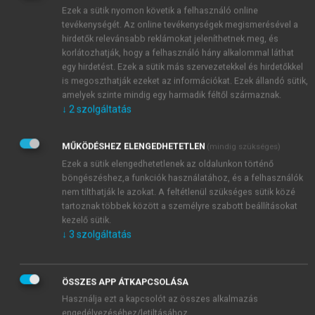
cönológiai vizsgálatok híján – a
Cirsio-Brachypodion-
Ezek a sütik nyomon követik a felhasználó online
és az
Arrhenatherion-
csoportok rétjeivel szemben
tevékenységét. Az online tevékenységek megismerésével a
gyakran eléggé bizonytalan. Állományai legtöbbször
hirdetők relevánsabb reklámokat jeleníthetnek meg, és
félszáraz irtásrétjellegűek; hagyományosan évente
korlátozhatják, hogy a felhasználó hány alkalommal láthat
egyszeri kaszálással, jelenlétük a dombvidéki
egy hirdetést. Ezek a sütik más szervezetekkel és hirdetőkkel
is megoszthatják ezeket az információkat. Ezek állandó sütik,
tölgyesek övétől a szubmontán gyertyános-tölgyesek
amelyek szinte mindig egy harmadik féltől származnak.
és bükkösök övezetéig terjed.
↓
2
szolgáltatás
MŰKÖDÉSHEZ ELENGEDHETETLEN
(mindig szükséges)
Ezek a sütik elengedhetetlenek az oldalunkon történő
böngészéshez,a funkciók használatához, és a felhasználók
nem tilthatják le azokat. A feltétlenül szükséges sütik közé
tartoznak többek között a személyre szabott beállításokat
kezelő sütik.
↓
3
szolgáltatás
ÖSSZES APP ÁTKAPCSOLÁSA
Használja ezt a kapcsolót az összes alkalmazás
engedélyezéséhez/letiltásához.