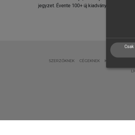
jegyzet. Évente 100+ új kiadvány.
kiadvá
Csak 
SZERZŐKNEK
CÉGEKNEK
KÖNYVTÁROSO
L
Verzió: 2.7.2