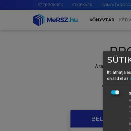
SZERZŐKNEK
CÉGEKNEK
KÖNYVTÁROSO
KÖNYVTÁR
KED
PR
SÜTIK
A tartalom megtek
Itt láthatja 
olvasd el az
A próbaidősza
S
A
w
m
BELÉPÉS SAJ
h
f
s