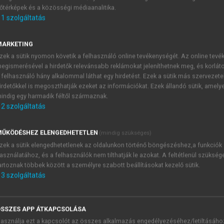
őtérképek és a közösségi médiaanalitika.
E-MAIL-CÍM
1
szolgáltatás
MARKETING
NÉV
zek a sütik nyomon követik a felhasználó online tevékenységét. Az online tev
egismerésével a hirdetők relevánsabb reklámokat jeleníthetnek meg, és korlát
 felhasználó hány alkalommal láthat egy hirdetést. Ezek a sütik más szervezete
JELSZÓ
irdetőkkel is megoszthatják ezeket az információkat. Ezek állandó sütik, amely
indig egy harmadik féltől származnak.
2
szolgáltatás
JELSZÓ ÚJRA
PÉS
ŰKÖDÉSHEZ ELENGEDHETETLEN
(mindig szükséges)
zek a sütik elengedhetetlenek az oldalunkon történő böngészéshez,a funkciók
asználatához, és a felhasználók nem tilthatják le azokat. A feltétlenül szükség
Kérek értesítést a MeRSZ új
artoznak többek között a személyre szabott beállításokat kezelő sütik.
Kérek értesítést az Akadémi
3
szolgáltatás
akcióiról.
 VAGY?
Az
Adatkezelési tájékozta
yi azonosítóval
veszem és elfogadom.
SSZES APP ÁTKAPCSOLÁSA
Az
Általános vásárlási felt
asználja ezt a kapcsolót az összes alkalmazás engedélyezéséhez/letiltásáho