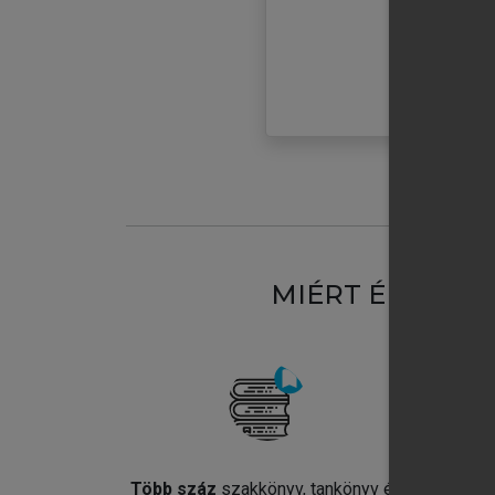
MIÉRT ÉRDEME
Több száz
szakkönyv, tankönyv és
Jel