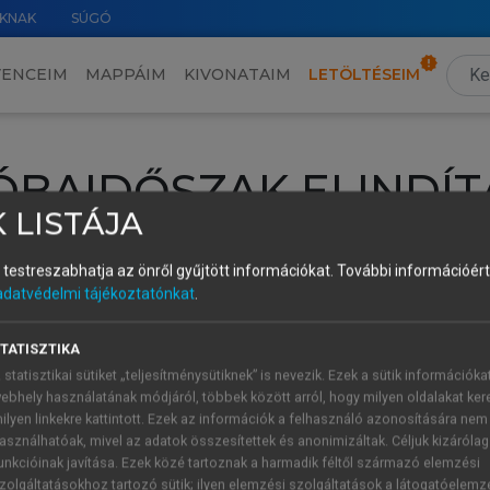
KNAK
SÚGÓ
VENCEIM
MAPPÁIM
KIVONATAIM
LETÖLTÉSEIM
ÓBAIDŐSZAK ELINDÍT
 LISTÁJA
intéséhez lépj be a saját fiókoddal, iskolai azonosítóddal vagy ú
és testreszabhatja az önről gyűjtött információkat.
További információért 
Új felhasználóként
1 óra díjmentes hozzáférésre
vagy jogosult
adatvédelmi tájékoztatónkat
.
k elindításához,
jelentkezz
be meglévő fiókoddal,
vagy hozz lé
A regisztráció után a
próbaidőszak
automatikusan
elindul.
TATISZTIKA
 statisztikai sütiket „teljesítménysütiknek” is nevezik. Ezek a sütik információka
ebhely használatának módjáról, többek között arról, hogy milyen oldalakat kere
ilyen linkekre kattintott. Ezek az információk a felhasználó azonosítására nem
ÚJ FIÓK 
ÁT FIÓKKAL
asználhatóak, mivel az adatok összesítettek és anonimizáltak. Céljuk kizáróla
1 óra díjme
unkcióinak javítása. Ezek közé tartoznak a harmadik féltől származó elemzési
zolgáltatásokhoz tartozó sütik; ilyen elemzési szolgáltatások a látogatóelemz