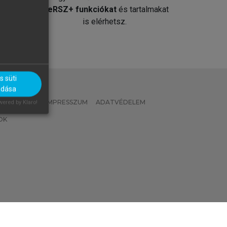
át
MeRSZ+ funkciókat
és tartalmakat
is elérhetsz.
 süti
adása
 IRÁNYELVEK
IMPRESSZUM
ADATVÉDELEM
ered by Klaro!
OK