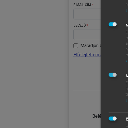
h
E-MAIL-CÍM
↓
JELSZÓ
E
m
a
Maradjon belépve
h
Elfelejtettem a jelszavamat
m
↓
BELÉ
M
E
h
t
↓
TANULÓ
Belépés intézmén
Ö
H