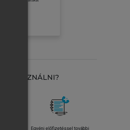
erződéseiben foglaltakat
ogadom.
ÓBÁLOM
AT HASZNÁLNI?
ntos
Egyéni előfizetéssel további