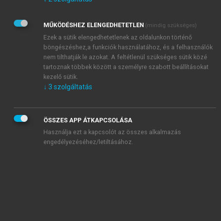
Kérek értesítést az Akadémiai Kiadó Zrt. újdonságairól,
akcióiról.
MŰKÖDÉSHEZ ELENGEDHETETLEN
(mindig szükséges)
Az
Adatkezelési tájékoztatóban
foglaltakat tudomásul
veszem és elfogadom.
Ezek a sütik elengedhetetlenek az oldalunkon történő
Az
Általános vásárlási feltételeket
, valamint a
szotar.net
és a
böngészéshez,a funkciók használatához, és a felhasználók
mersz.hu
oldalak licencszerződéseiben foglaltakat
nem tilthatják le azokat. A feltétlenül szükséges sütik közé
tudomásul veszem és elfogadom.
tartoznak többek között a személyre szabott beállításokat
kezelő sütik.
↓
3
szolgáltatás
KIPRÓBÁLOM
ÖSSZES APP ÁTKAPCSOLÁSA
Használja ezt a kapcsolót az összes alkalmazás
engedélyezéséhez/letiltásához.
MIÉRT ÉRDEMES A MERSZ ONLINE
OKOSKÖNYVTÁRAT HASZNÁLNI?