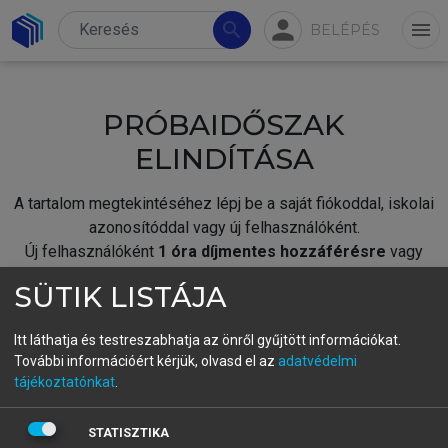
person
search
menu
BELÉPÉS
PRÓBAIDŐSZAK
ELINDÍTÁSA
A tartalom megtekintéséhez lépj be a saját fiókoddal, iskolai
azonosítóddal vagy új felhasználóként.
Új felhasználóként
1 óra díjmentes hozzáférésre
vagy
jogosult.
SÜTIK LISTÁJA
A próbaidőszak elindításához,
jelentkezz
be meglévő
fiókoddal,
vagy hozz létre új fiókot.
Itt láthatja és testreszabhatja az önről gyűjtött információkat.
További információért kérjük, olvasd el az
adatvédelmi
A regisztráció után a
próbaidőszak
automatikusan
elindul.
tájékoztatónkat
.
BELÉPÉS SAJÁT FIÓKKAL
STATISZTIKA