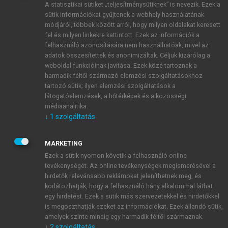
A statisztikai sütiket „teljesítménysütiknek” is nevezik. Ezek a
sütik információkat gyűjtenek a webhely használatának
módjáról, többek között arról, hogy milyen oldalakat keresett
ÚJ FIÓK LÉTREHOZÁSA
fel és milyen linkekre kattintott. Ezek az információk a
1 óra díjmentes hozzáférés
felhasználó azonosítására nem használhatóak, mivel az
adatok összesítettek és anonimizáltak. Céljuk kizárólag a
weboldal funkcióinak javítása. Ezek közé tartoznak a
E-MAIL-CÍM
harmadik féltől származó elemzési szolgáltatásokhoz
tartozó sütik; ilyen elemzési szolgáltatások a
látogatóelemzések, a hőtérképek és a közösségi
NÉV
médiaanalitika.
↓
1
szolgáltatás
JELSZÓ
MARKETING
Ezek a sütik nyomon követik a felhasználó online
tevékenységét. Az online tevékenységek megismerésével a
JELSZÓ ÚJRA
hirdetők relevánsabb reklámokat jeleníthetnek meg, és
korlátozhatják, hogy a felhasználó hány alkalommal láthat
egy hirdetést. Ezek a sütik más szervezetekkel és hirdetőkkel
is megoszthatják ezeket az információkat. Ezek állandó sütik,
Kérek értesítést a MeRSZ újdonságairól, akcióiról.
amelyek szinte mindig egy harmadik féltől származnak.
↓
2
szolgáltatás