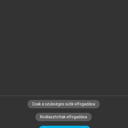
Jelöld meg a számodra fontos részeket, és
készíts
saját
jegyzeteket!
Egyéni előfizetéssel további
MeRSZ+ funkciókat
és
tartalmakat is elérhetsz.
Csak a szükséges sütik elfogadása
SZERZŐKNEK
CÉGEKNEK
KÖNYVTÁROSOKNAK
Kiválasztottak elfogadása
SZERKESZTÉSI ÉS LEKTORÁLÁSI ALAPELVEK